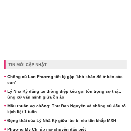
TIN MỚI CẬP NHẬT
Chồng cũ Lan Phương tiết lộ gặp 'khó khăn để ở bên các
con'
Lý Nhã Kỳ đăng tải thông điệp kêu gọi tôn trọng sự thật,
ứng xử văn minh giữa ồn ào
Mâu thuẫn vợ chồng: Thư Đan Nguyễn và chồng cũ đấu tố
kịch liệt 1 tuần
Động thái của Lý Nhã Kỳ giữa lúc bị réo tên khắp MXH
Phương Mỹ Chi úp mở chuyện đặc biệt