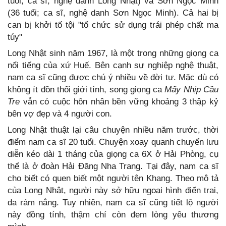
tuổi; ca sĩ, nghệ danh Long Nhật) và Sơn Ngọc Minh
(36 tuổi; ca sĩ, nghệ danh Sơn Ngọc Minh). Cả hai bị
can bị khởi tố tội "tổ chức sử dụng trái phép chất ma
túy"
Long Nhật sinh năm 1967, là một trong những giọng ca
nổi tiếng của xứ Huế. Bên cạnh sự nghiệp nghệ thuật,
nam ca sĩ cũng được chú ý nhiều về đời tư. Mặc dù có
không ít đồn thổi giới tính, song giọng ca
Mấy Nhịp Cầu
Tre
vẫn có cuộc hôn nhân bền vững khoảng 3 thập kỷ
bên vợ đẹp và 4 người con.
Long Nhật thuật lại câu chuyện nhiều năm trước, thời
điểm nam ca sĩ 20 tuổi. Chuyện xoay quanh chuyến lưu
diễn kéo dài 1 tháng của giọng ca 6X ở Hải Phòng, cụ
thể là ở đoàn Hải Đăng Nha Trang. Tại đây, nam ca sĩ
cho biết có quen biết một người tên Khang. Theo mô tả
của Long Nhật, người này sở hữu ngoại hình điển trai,
da rám nắng. Tuy nhiên, nam ca sĩ cũng tiết lộ người
này đồng tính, thậm chí còn đem lòng yêu thương