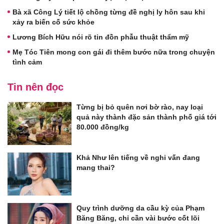
Bà xã Công Lý tiết lộ chồng từng đề nghị ly hôn sau khi
xảy ra biến cố sức khỏe
Lương Bích Hữu nói rõ tin đồn phẫu thuật thẩm mỹ
Mẹ Tóc Tiên mong con gái đi thêm bước nữa trong chuyện
tình cảm
Tin nên đọc
Từng bị bỏ quên nơi bờ rào, nay loại
quả này thành đặc sản thành phố giá tới
80.000 đồng/kg
Khả Như lên tiếng về nghi vấn đang
mang thai?
Quy trình dưỡng da cầu kỳ của Phạm
Băng Băng, chỉ cần vài bước cốt lõi