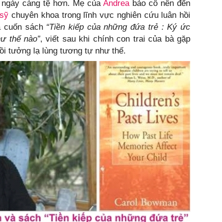
 ngày càng tệ hơn. Mẹ của
Andrea
bảo cô nên đến
 sỹ
chuyên khoa trong lĩnh vực nghiên cứu luân hồi
ủa cuốn sách
“Tiền kiếp của những đứa trẻ : Ký ức
ư thế nào”
, viết sau khi chính con trai của bà gặp
i tưởng lạ lùng tương tự như thế.