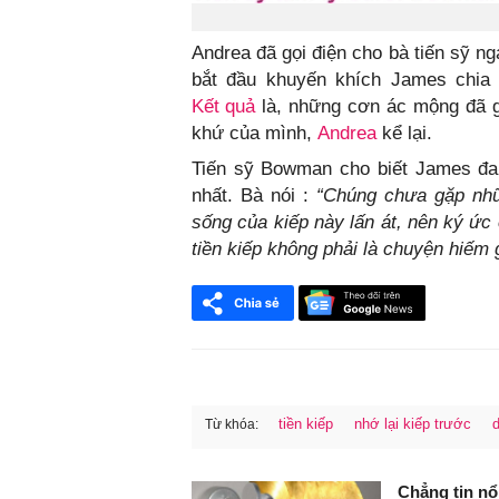
Andrea đã gọi điện cho bà tiến sỹ 
bắt đầu khuyến khích James chia
Kết quả
là, những cơn ác mộng đã g
khứ của mình,
Andrea
kể lại.
Tiến sỹ Bowman cho biết James đan
nhất. Bà nói :
“Chúng chưa gặp nh
sống của kiếp này lấn át, nên ký ức
tiền kiếp không phải là chuyện hiếm 
tiền kiếp
nhớ lại kiếp trước
Từ khóa:
FaceBook
Chẳng tin nổi