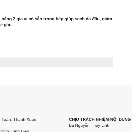
 bằng 2 gia vị có sẵn trong bếp giúp sạch da đầu, giảm
hế gàu
n Tuân, Thanh Xuân,
CHỊU TRÁCH NHIỆM NỘI DUNG
Bà Nguyễn Thùy Linh
ường Long Biên,