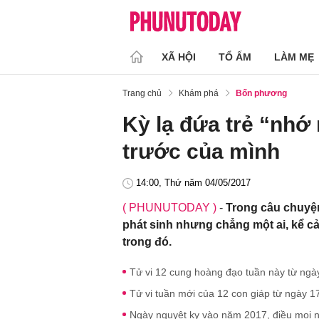
XÃ HỘI
TỔ ẤM
LÀM MẸ
Trang chủ
Khám phá
Bốn phương
Kỳ lạ đứa trẻ “nhớ
trước của mình
14:00, Thứ năm 04/05/2017
( PHUNUTODAY )
-
Trong câu chuyện 
phát sinh nhưng chẳng một ai, kể cả 
trong đó.
Tử vi 12 cung hoàng đạo tuần này từ ngà
Tử vi tuần mới của 12 con giáp từ ngày 1
Ngày nguyệt kỵ vào năm 2017, điều mọi n