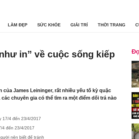
LÀM ĐẸP
SỨC KHỎE
GIẢI TRÍ
THỜI TRANG
C
Đọ
 như in” về cuộc sống kiếp
của James Leininger, rất nhiều yếu tố kỳ quặc
các chuyên gia có thể tìm ra một điểm dối trá nào
y 17/4 đến 23/4/2017
7/4 đến 23/4/2017
gười nên biết để tránh