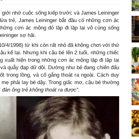
 giới nhớ cuộc sống kiếp trước và James Leininger
 đứa trẻ, James Leininger bắt đầu có những cơn ác
hững cơn ác mộng đó lặp đi lặp lại vô cùng sống
ininger sợ hãi.
0/4/1998) từ khi còn rất nhỏ đã không chơi với thứ
ậu kể lại. Nhưng khi cậu bé lên 2 tuổi, những chiếc
 xuất hiện trong những cơn ác mộng lặp đi lặp lại
t và quẫy đạp dữ dội. Dường như bé đang chiến đấu
hốt trong lồng, và cố gắng thoát ra ngoài. Cách duy
a mẹ phải lay bé dậy. Trong giấc mơ, cậu bé thường
 đàn ông trẻ không thoát ra được”.