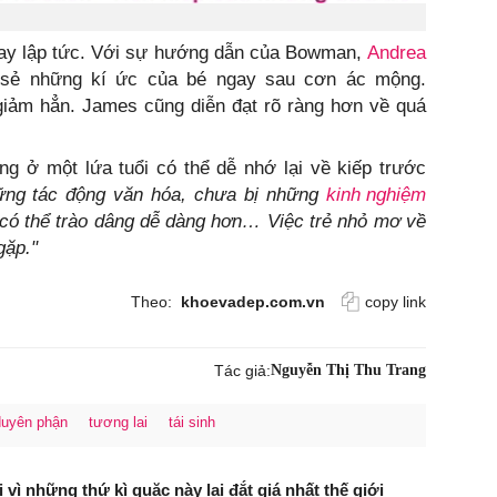
ngay lập tức. Với sự hướng dẫn của Bowman,
Andrea
 sẻ những kí ức của bé ngay sau cơn ác mộng.
iảm hẳn. James cũng diễn đạt rõ ràng hơn về quá
g ở một lứa tuổi có thể dễ nhớ lại về kiếp trước
ững tác động văn hóa, chưa bị những
kinh nghiệm
 có thể trào dâng dễ dàng hơn… Việc trẻ nhỏ mơ về
gặp."
Theo:
khoevadep.com.vn
copy link
Tác giả:
Nguyễn Thị Thu Trang
duyên phận
tương lai
tái sinh
 vì những thứ kì quặc này lại đắt giá nhất thế giới