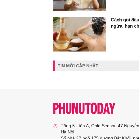
Cách gội đầu
ngứa, hạn c
TIN MỚI CẬP NHẬT
Tầng 5 - tòa A, Gold Season 47 Nguyễ
Hà Nội
Số nhà 2B ngõ 175 đường Bát Khối, ph