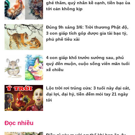
ghé thăm, quý nhân kề cạnh, tiền bạc ùa
tới cản không kịp
Đúng 9h sáng 3/6: Trời thương Phật độ,
3 con giáp tích góp được gia tài bạc tỷ,
phủ phê tiêu xài
4 con giáp khổ trước sướng sau, phú
quý đến muộn, cuộc sống viên mãn tuổi
xế chiều
Lộc trời rơi trúng cửa: 3 tuổi này đại cát,
đại lợi, đại hỷ, tiền đếm mỏi tay 21 ngày
tới
Đọc nhiều