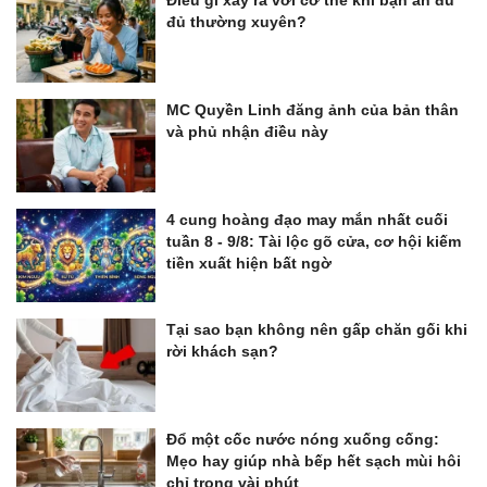
Điều gì xảy ra với cơ thể khi bạn ăn đu
đủ thường xuyên?
MC Quyền Linh đăng ảnh của bản thân
và phủ nhận điều này
4 cung hoàng đạo may mắn nhất cuối
tuần 8 - 9/8: Tài lộc gõ cửa, cơ hội kiếm
tiền xuất hiện bất ngờ
Tại sao bạn không nên gấp chăn gối khi
rời khách sạn?
Đổ một cốc nước nóng xuống cống:
Mẹo hay giúp nhà bếp hết sạch mùi hôi
chỉ trong vài phút