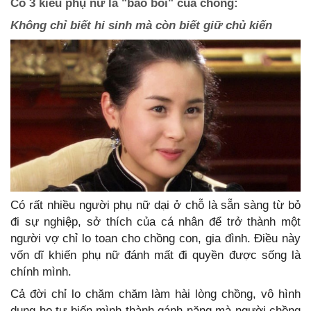
Có 3 kiểu phụ nữ là "bảo bối" của chồng:
Không chỉ biết hi sinh mà còn biết giữ chủ kiến
Có rất nhiều người phụ nữ dại ở chỗ là sẵn sàng từ bỏ
đi sự nghiệp, sở thích của cá nhân để trở thành một
người vợ chỉ lo toan cho chồng con, gia đình. Điều này
vốn dĩ khiến phụ nữ đánh mất đi quyền được sống là
chính mình.
Cả đời chỉ lo chăm chăm làm hài lòng chồng, vô hình
dung họ tự biến mình thành gánh nặng mà người chồng