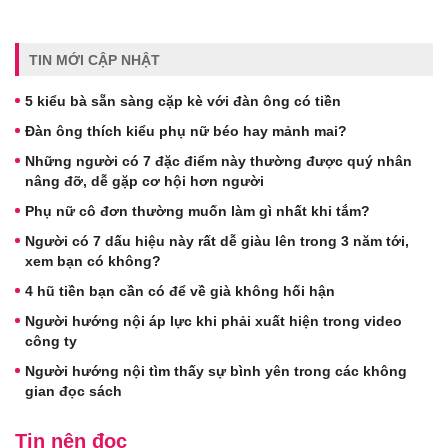
TIN MỚI CẬP NHẬT
5 kiểu bà sẵn sàng cặp kè với đàn ông có tiền
Đàn ông thích kiểu phụ nữ béo hay mảnh mai?
Những người có 7 đặc điểm này thường được quý nhân
nâng đỡ, dễ gặp cơ hội hơn người
Phụ nữ cô đơn thường muốn làm gì nhất khi tắm?
Người có 7 dấu hiệu này rất dễ giàu lên trong 3 năm tới,
xem bạn có không?
4 hũ tiền bạn cần có để về già không hối hận
Người hướng nội áp lực khi phải xuất hiện trong video
công ty
Người hướng nội tìm thấy sự bình yên trong các không
gian đọc sách
Tin nên đọc