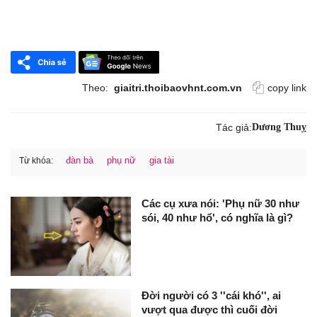
Theo:
giaitri.thoibaovhnt.com.vn
copy link
Tác giả:
Dương Thuỵ
đàn bà
phụ nữ
gia tài
Từ khóa:
Các cụ xưa nói: 'Phụ nữ 30 như
sói, 40 như hổ', có nghĩa là gì?
Đời người có 3 ''cái khó'', ai
vượt qua được thì cuối đời