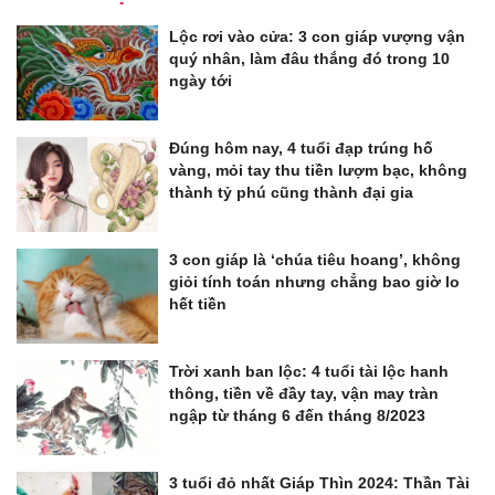
Lộc rơi vào cửa: 3 con giáp vượng vận
quý nhân, làm đâu thắng đó trong 10
ngày tới
Đúng hôm nay, 4 tuổi đạp trúng hố
vàng, mỏi tay thu tiền lượm bạc, không
thành tỷ phú cũng thành đại gia
3 con giáp là ‘chúa tiêu hoang’, không
giỏi tính toán nhưng chẳng bao giờ lo
hết tiền
Trời xanh ban lộc: 4 tuổi tài lộc hanh
thông, tiền về đầy tay, vận may tràn
ngập từ tháng 6 đến tháng 8/2023
3 tuổi đỏ nhất Giáp Thìn 2024: Thần Tài