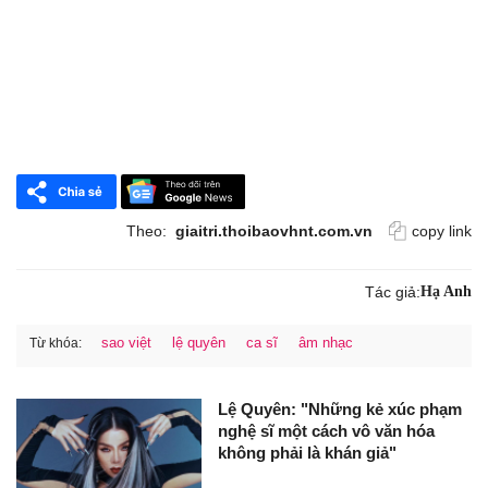
Theo:
giaitri.thoibaovhnt.com.vn
copy link
Tác giả:
Hạ Anh
sao việt
lệ quyên
ca sĩ
âm nhạc
Từ khóa:
Lệ Quyên: "Những kẻ xúc phạm
nghệ sĩ một cách vô văn hóa
không phải là khán giả"