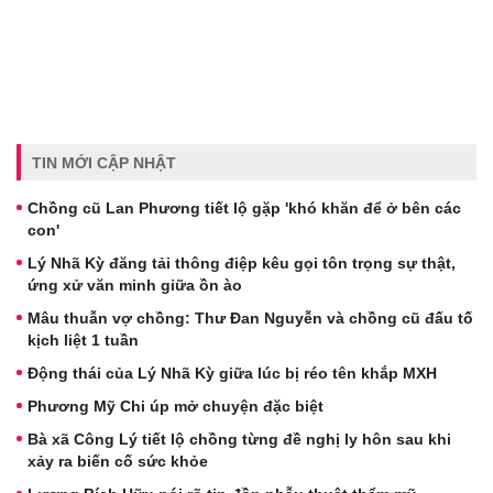
TIN MỚI CẬP NHẬT
Chồng cũ Lan Phương tiết lộ gặp 'khó khăn để ở bên các
con'
Lý Nhã Kỳ đăng tải thông điệp kêu gọi tôn trọng sự thật,
ứng xử văn minh giữa ồn ào
Mâu thuẫn vợ chồng: Thư Đan Nguyễn và chồng cũ đấu tố
kịch liệt 1 tuần
Động thái của Lý Nhã Kỳ giữa lúc bị réo tên khắp MXH
Phương Mỹ Chi úp mở chuyện đặc biệt
Bà xã Công Lý tiết lộ chồng từng đề nghị ly hôn sau khi
xảy ra biến cố sức khỏe