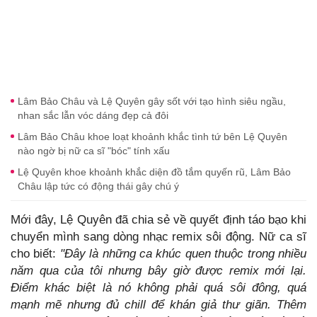
Lâm Bảo Châu và Lệ Quyên gây sốt với tạo hình siêu ngầu,
nhan sắc lẫn vóc dáng đẹp cả đôi
Lâm Bảo Châu khoe loạt khoảnh khắc tình tứ bên Lệ Quyên
nào ngờ bị nữ ca sĩ "bóc" tính xấu
Lệ Quyên khoe khoảnh khắc diện đồ tắm quyến rũ, Lâm Bảo
Châu lập tức có động thái gây chú ý
Mới đây, Lệ Quyên đã chia sẻ về quyết định táo bạo khi
chuyển mình sang dòng nhạc remix sôi động. Nữ ca sĩ
cho biết:
"Đây là những ca khúc quen thuộc trong nhiều
năm qua của tôi nhưng bây giờ được remix mới lại.
Điểm khác biệt là nó không phải quá sôi đông, quá
mạnh mẽ nhưng đủ chill để khán giả thư giãn. Thêm