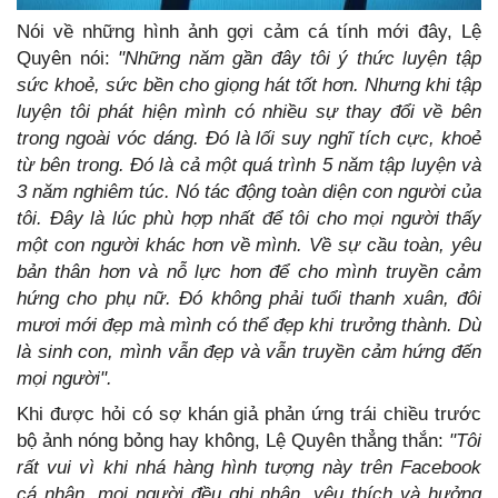
Nói về những hình ảnh gợi cảm cá tính mới đây, Lệ
Quyên nói:
"Những năm gần đây tôi ý thức luyện tập
sức khoẻ, sức bền cho giọng hát tốt hơn. Nhưng khi tập
luyện tôi phát hiện mình có nhiều sự thay đổi về bên
trong ngoài vóc dáng. Đó là lối suy nghĩ tích cực, khoẻ
từ bên trong. Đó là cả một quá trình 5 năm tập luyện và
3 năm nghiêm túc. Nó tác động toàn diện con người của
tôi. Đây là lúc phù hợp nhất để tôi cho mọi người thấy
một con người khác hơn về mình. Về sự cầu toàn, yêu
bản thân hơn và nỗ lực hơn để cho mình truyền cảm
hứng cho phụ nữ. Đó không phải tuổi thanh xuân, đôi
mươi mới đẹp mà mình có thể đẹp khi trưởng thành. Dù
là sinh con, mình vẫn đẹp và vẫn truyền cảm hứng đến
mọi người".
Khi được hỏi có sợ khán giả phản ứng trái chiều trước
bộ ảnh nóng bỏng hay không, Lệ Quyên thẳng thắn:
"Tôi
rất vui vì khi nhá hàng hình tượng này trên Facebook
cá nhân, mọi người đều ghi nhận, yêu thích và hưởng