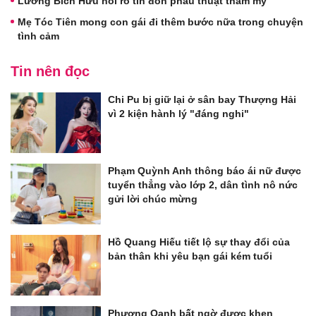
Lương Bích Hữu nói rõ tin đồn phẫu thuật thẩm mỹ
Mẹ Tóc Tiên mong con gái đi thêm bước nữa trong chuyện
tình cảm
Tin nên đọc
Chi Pu bị giữ lại ở sân bay Thượng Hải
vì 2 kiện hành lý "đáng nghi"
Phạm Quỳnh Anh thông báo ái nữ được
tuyển thẳng vào lớp 2, dân tình nô nức
gửi lời chúc mừng
Hồ Quang Hiếu tiết lộ sự thay đổi của
bản thân khi yêu bạn gái kém tuổi
Phương Oanh bất ngờ được khen