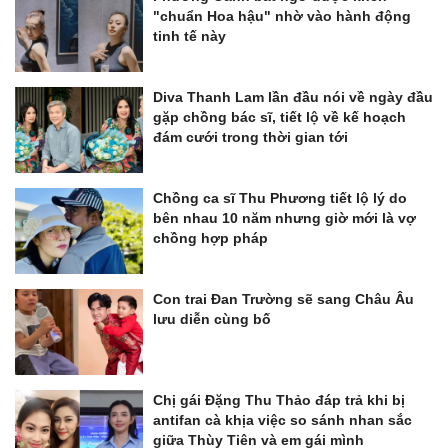
"chuẩn Hoa hậu" nhờ vào hành động
tinh tế này
Diva Thanh Lam lần đầu nói về ngày đầu
gặp chồng bác sĩ, tiết lộ về kế hoạch
đám cưới trong thời gian tới
Chồng ca sĩ Thu Phương tiết lộ lý do
bên nhau 10 năm nhưng giờ mới là vợ
chồng hợp pháp
Con trai Đan Trường sẽ sang Châu Âu
lưu diễn cùng bố
Chị gái Đặng Thu Thảo đáp trả khi bị
antifan cà khịa việc so sánh nhan sắc
giữa Thùy Tiên và em gái mình