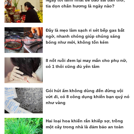
Ngày tốt lành nhất để bao sái bàn thờ,
tỉa dọn chân hương là ngày nào?
Đây là mẹo làm sạch rỉ sét bếp gas bất
ngờ, nhanh chóng giúp chúng sáng
bóng như mới, không tốn kém
8 nốt ruồi đem lại may mắn cho phụ nữ,
có 1 thôi cũng đủ yên tâm
Gói hút ẩm không dùng đến đừng vội
vứt đi, có 8 công dụng khiến bạn quý nó
như vàng
Hai loại hoa khiến rắn khiếp sợ, trồng
một cây trong nhà là đảm bảo an toàn