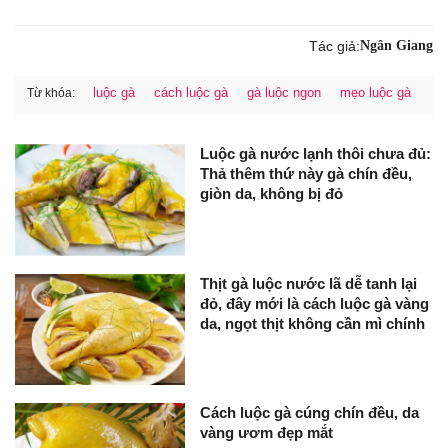
Tác giả:
Ngân Giang
luộc gà
cách luộc gà
gà luộc ngon
mẹo luộc gà
Từ khóa:
Luộc gà nước lạnh thôi chưa đủ:
Thả thêm thứ này gà chín đều,
giòn da, không bị đỏ
Thịt gà luộc nước lã dễ tanh lại
đỏ, đây mới là cách luộc gà vàng
da, ngọt thịt không cần mì chính
Cách luộc gà cúng chín đều, da
vàng ươm đẹp mắt