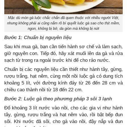
Mặc dù món gà luộc chắc chắn đã quen thuộc với nhiều người Việt,
nhưng không phải ai cũng nắm rõ bí quyết luộc gà sao cho thịt mềm,
ngon, không bị bở, da giòn mà không bị nứt
Bước 1: Chuẩn bị nguyên liệu
Sau khi mua gà, bạn cần tiến hành sơ chế và làm sạch,
giữ nguyên con. Tiếp đó, hãy xát muối lên da gà và rửa
sạch từ trong ra ngoài trước khi để cho ráo nước.
Chuẩn bị các nguyên liệu cần thiết như hành tây, gừng,
rượu trắng, hạt nêm, cùng một nồi luộc gà có dung tích
khoảng 5 lít, với đường kính đáy từ 26 đến 28 cm và
chiều cao thành nồi từ 18 đến 22 cm.
Bước 2: Luộc gà theo phương pháp 3 sôi 3 lạnh
Đổ khoảng 3 lít nước vào nồi, cho các gia vị như hành
tây, gừng, rượu trắng và hạt nêm vào, rồi bật bếp đun
sôi. Khi nước đã sôi, cho gà vào nồi, đậy nắp và đun