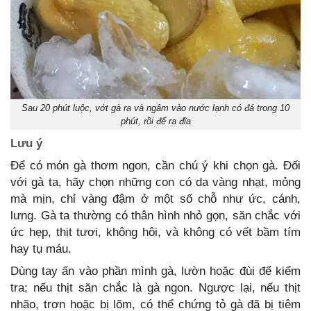
Sau 20 phút luộc, vớt gà ra và ngâm vào nước lạnh có đá trong 10
phút, rồi để ra đĩa
Lưu ý
Để có món gà thơm ngon, cần chú ý khi chọn gà. Đối
với gà ta, hãy chọn những con có da vàng nhạt, mỏng
mà mịn, chỉ vàng đậm ở một số chỗ như ức, cánh,
lưng. Gà ta thường có thân hình nhỏ gọn, săn chắc với
ức hẹp, thịt tươi, không hôi, và không có vết bầm tím
hay tụ máu.
Dùng tay ấn vào phần mình gà, lườn hoặc đùi để kiểm
tra; nếu thịt săn chắc là gà ngon. Ngược lại, nếu thịt
nhão, trơn hoặc bị lõm, có thể chứng tỏ gà đã bị tiêm