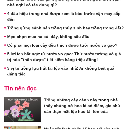
nhà nghỉ có tác dụng gì?
4 dấu hiệu trong nhà được xem là báo trước vận may sắp
đến
Trồng gừng cảnh nên trồng thủy sinh hay trồng trong đất?
Mẹo chọn mua na cùi dày, không sâu đầu
Có phải mọi loại cây đều thích được tưới nước vo gạo?
5 lợi ích bất ngờ từ nước vo gạo: Thứ nước tưởng vô giá
trị hóa "thần dược" tiết kiệm hàng triệu đồng!
3 vị trí trồng lựu hút tài lộc vào nhà: Ai không biết quá
đáng tiếc
Tin nên đọc
Trồng những cây cảnh này trong nhà
thấy chúng nở hoa là có điềm, gia chủ
cẩn thận mất lộc hao tài tốn của