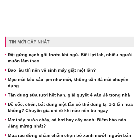
TIN MỚI CẬP NHẬT
Đặt gừng cạnh gối trước khi ngủ: Biết lợi ích, nhiều người
muốn làm theo
Bao lâu thì nên vệ sinh máy giặt một lần?
Mẹo mài kéo sắc lẹm như mới, không cần đá mài chuyên
dụng
Tận dụng sữa tươi hết hạn, giải quyết 4 vấn đề trong nhà
Đồ cốc, chén, bát dùng một lần có thể dùng lại 1-2 lần nữa
không? Chuyên gia chỉ rõ khi nào nên bỏ ngay
Mơ thấy nước chảy, cá bơi hay cây xanh: Điềm báo nào
đáng mừng nhất?
Mua rau đừng chăm chăm chọn bó xanh mướt, người bán