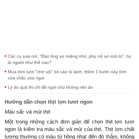
Các cụ xưa nói: "Đàn ông sợ miệng nhỏ, phụ nữ sợ mũi to", họ
là người như thế nào?
Mua tôm tươi "chớ vội" bỏ vào tủ lạnh, thêm 1 bước này tôm
vừa chắc vừa ngọt
Lý do quả thị chỉ để ngửi chứ không nên ăn
Hướng dẫn chọn thịt lợn tươi ngon
Màu sắc và mùi thịt
Một trong những cách đơn giản để chọn thịt lợn tươi
ngon là kiểm tra màu sắc và mùi của thịt. Thịt lợn chất
lượng thường có màu từ hồng nhạt đến đỏ thẫm, không