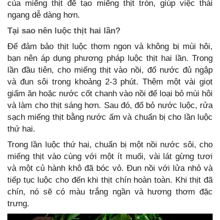
của miếng thịt để tạo miếng thịt tròn, giúp việc thái
ngang dễ dàng hơn.
Tại sao nên luộc thịt hai lần?
Để đảm bảo thịt luộc thơm ngon và không bị mùi hôi,
bạn nên áp dụng phương pháp luộc thịt hai lần. Trong
lần đầu tiên, cho miếng thịt vào nồi, đổ nước đủ ngập
và đun sôi trong khoảng 2-3 phút. Thêm một vài giọt
giấm ăn hoặc nước cốt chanh vào nồi để loại bỏ mùi hôi
và làm cho thịt sáng hơn. Sau đó, đổ bỏ nước luộc, rửa
sạch miếng thịt bằng nước ấm và chuẩn bị cho lần luộc
thứ hai.
Trong lần luộc thứ hai, chuẩn bị một nồi nước sôi, cho
miếng thịt vào cùng với một ít muối, vài lát gừng tươi
và một củ hành khô đã bóc vỏ. Đun nồi với lửa nhỏ và
tiếp tục luộc cho đến khi thịt chín hoàn toàn. Khi thịt đã
chín, nó sẽ có màu trắng ngần và hương thơm đặc
trưng.