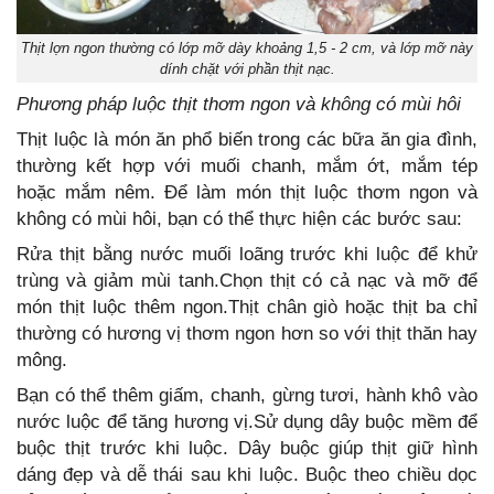
Thịt lợn ngon thường có lớp mỡ dày khoảng 1,5 - 2 cm, và lớp mỡ này
dính chặt với phần thịt nạc.
Phương pháp luộc thịt thơm ngon và không có mùi hôi
Thịt luộc là món ăn phổ biến trong các bữa ăn gia đình,
thường kết hợp với muối chanh, mắm ớt, mắm tép
hoặc mắm nêm. Để làm món thịt luộc thơm ngon và
không có mùi hôi, bạn có thể thực hiện các bước sau:
Rửa thịt bằng nước muối loãng trước khi luộc để khử
trùng và giảm mùi tanh.Chọn thịt có cả nạc và mỡ để
món thịt luộc thêm ngon.Thịt chân giò hoặc thịt ba chỉ
thường có hương vị thơm ngon hơn so với thịt thăn hay
mông.
Bạn có thể thêm giấm, chanh, gừng tươi, hành khô vào
nước luộc để tăng hương vị.Sử dụng dây buộc mềm để
buộc thịt trước khi luộc. Dây buộc giúp thịt giữ hình
dáng đẹp và dễ thái sau khi luộc. Buộc theo chiều dọc