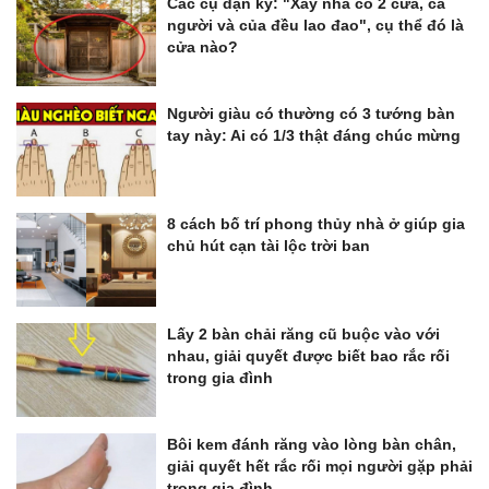
Các cụ dặn kỹ: "Xây nhà có 2 cửa, cả
người và của đều lao đao", cụ thể đó là
cửa nào?
Người giàu có thường có 3 tướng bàn
tay này: Ai có 1/3 thật đáng chúc mừng
8 cách bố trí phong thủy nhà ở giúp gia
chủ hút cạn tài lộc trời ban
Lấy 2 bàn chải răng cũ buộc vào với
nhau, giải quyết được biết bao rắc rối
trong gia đình
Bôi kem đánh răng vào lòng bàn chân,
giải quyết hết rắc rối mọi người gặp phải
trong gia đình