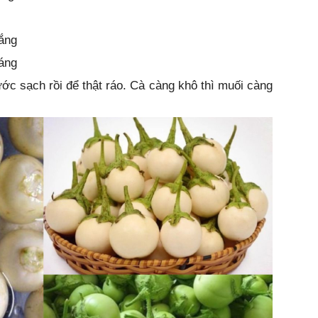
đắng
váng
ước sạch rồi để thật ráo. Cà càng khô thì muối càng