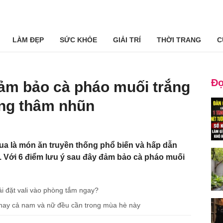
LÀM ĐẸP
SỨC KHỎE
GIẢI TRÍ
THỜI TRANG
C
Đọ
ảm bảo cà pháo muối trắng
́ng thâm nhũn
a là món ăn truyền thống phổ biến và hấp dẫn
ới 6 điểm lưu ý sau đây đảm bảo cà pháo muối
i đặt vali vào phòng tắm ngay?
 hay cả nam và nữ đều cần trong mùa hè này