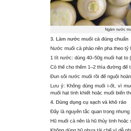
Ngâm nước muối
3. Làm nước muối cà đúng chuẩn
Nước muối cà pháo nên pha theo tỷ l
1 lít nước: dùng 40–50g muối hạt to 
Có thể cho thêm 1–2 thìa đường để t
Đun sôi nước muối rồi để nguội hoàn
Lưu ý: Không dùng muối i-ốt, vì m
muối hạt tinh khiết hoặc muối biển th
4. Dùng dụng cụ sạch và khô ráo
Đây là nguyên tắc quan trọng nhưng 
Hũ muối cà nên là hũ thủy tinh hoặc 
Không dùng hũ nhựa tái chế vì dễ n