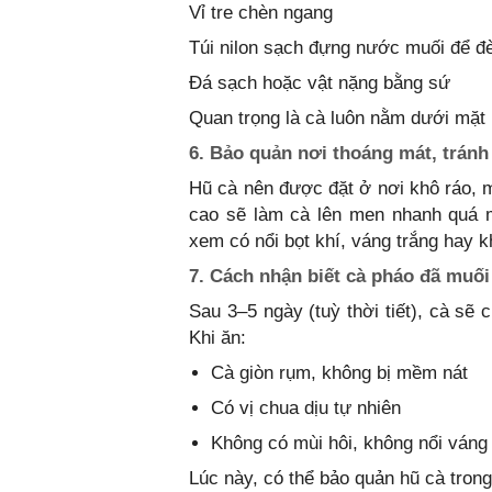
Vỉ tre chèn ngang
Túi nilon sạch đựng nước muối để đè
Đá sạch hoặc vật nặng bằng sứ
Quan trọng là cà luôn nằm dưới mặt
6. Bảo quản nơi thoáng mát, tránh
Hũ cà nên được đặt ở nơi khô ráo, 
cao sẽ làm cà lên men nhanh quá m
xem có nổi bọt khí, váng trắng hay 
7. Cách nhận biết cà pháo đã muối
Sau 3–5 ngày (tuỳ thời tiết), cà s
Khi ăn:
Cà giòn rụm, không bị mềm nát
Có vị chua dịu tự nhiên
Không có mùi hôi, không nổi ván
Lúc này, có thể bảo quản hũ cà trong