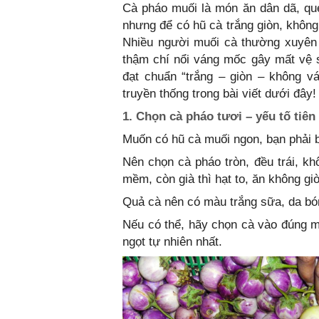
Cà pháo muối là món ăn dân dã, qu
nhưng để có hũ cà trắng giòn, không 
Nhiều người muối cà thường xuyên 
thậm chí nổi váng mốc gây mất vệ 
đạt chuẩn “trắng – giòn – không 
truyền thống trong bài viết dưới đây!
1. Chọn cà pháo tươi – yếu tố tiên
Muốn có hũ cà muối ngon, bạn phải b
Nên chọn cà pháo tròn, đều trái, k
mềm, còn già thì hạt to, ăn không gi
Quả cà nên có màu trắng sữa, da bón
Nếu có thể, hãy chọn cà vào đúng m
ngọt tự nhiên nhất.