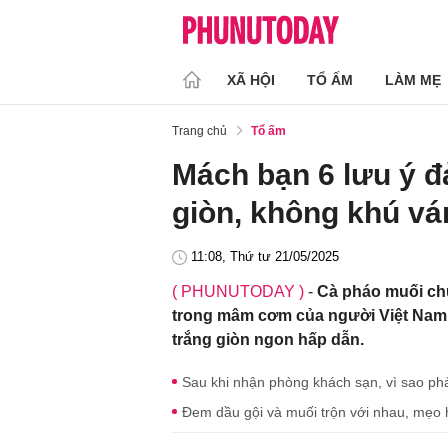
XÃ HỘI
TỔ ẤM
LÀM MẸ
Trang chủ
Tổ ấm
Mách bạn 6 lưu ý đ
giòn, không khú va
11:08, Thứ tư 21/05/2025
( PHUNUTODAY )
-
Cà pháo muối chu
trong mâm cơm của người Việt Nam. V
trắng giòn ngon hấp dẫn.
Sau khi nhận phòng khách sạn, vì sao phả
Đem dầu gội và muối trộn với nhau, mẹo