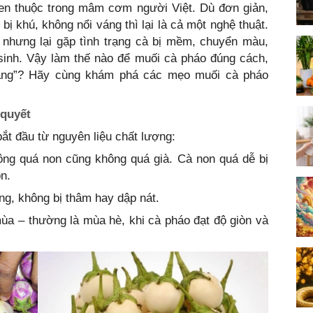
en thuộc trong mâm cơm người Việt. Dù đơn giản,
bị khú, không nổi váng thì lại là cả một nghệ thuật.
nhưng lại gặp tình trạng cà bị mềm, chuyển màu,
sinh. Vậy làm thế nào để muối cà pháo đúng cách,
váng”? Hãy cùng khám phá các mẹo muối cà pháo
 quyết
ắt đầu từ nguyên liệu chất lượng:
hông quá non cũng không quá già. Cà non quá dễ bị
òn.
g, không bị thâm hay dập nát.
ùa – thường là mùa hè, khi cà pháo đạt độ giòn và