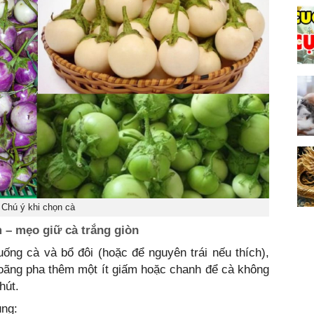
Chú ý khi chọn cà
 – mẹo giữ cà trắng giòn
ống cà và bổ đôi (hoặc để nguyên trái nếu thích),
oãng pha thêm một ít giấm hoặc chanh để cà không
hút.
ụng: