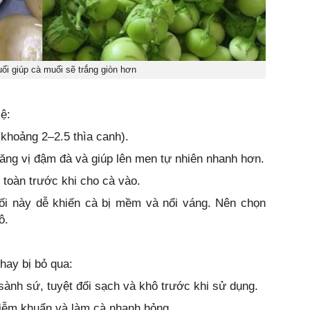
 giúp cà muối sẽ trắng giòn hơn
ệ:
(khoảng 2–2.5 thìa canh).
ăng vị đậm đà và giúp lên men tự nhiên nhanh hơn.
 toàn trước khi cho cà vào.
uối này dễ khiến cà bị mềm và nổi váng. Nên chọn
ô.
hay bị bỏ qua:
sành sứ, tuyệt đối sạch và khô trước khi sử dụng.
hiễm khuẩn và làm cà nhanh hỏng.