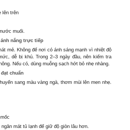
 lên trên
 nước muối.
 ánh nắng trực tiếp
mát mẻ. Không để nơi có ánh sáng mạnh vì nhiệt độ
ức, dễ bị khú. Trong 2–3 ngày đầu, nên kiểm tra
không. Nếu có, dùng muỗng sạch hớt bỏ nhẹ nhàng.
 đạt chuẩn
ẽ chuyển sang màu vàng ngà, thơm mùi lên men nhẹ.
g mốc
 ngăn mát tủ lạnh để giữ độ giòn lâu hơn.