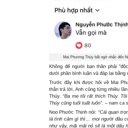
Mai Phương Thúy bất ngờ nhắc đến No
Không để người bạn thân phải "độc
dưới phần bình luận và đáp lại bằng
Trước đây khi được hỏi về Mai Ph
thắn trả lời. Anh cũng từng nhiều l
Thúy.
“Ba mẹ tôi rất thích Thúy. Tôi 
Thúy cũng tuổi tuất luôn”.
– nam ca sĩ
Noo Phước Thịnh nói:
“Cái quan trọn
là tình cảm gì thì… mọi người đâu có
như vậy, mãi mãi nó sẽ là một dấu h