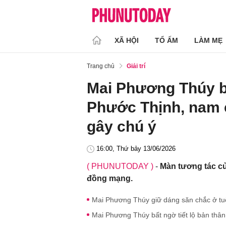
XÃ HỘI
TỔ ẤM
LÀM MẸ
Trang chủ
Giải trí
Mai Phương Thúy b
Phước Thịnh, nam c
gây chú ý
16:00, Thứ bảy 13/06/2026
( PHUNUTODAY )
-
Màn tương tác củ
đồng mạng.
Mai Phương Thúy giữ dáng săn chắc ở tuổ
Mai Phương Thúy bất ngờ tiết lộ bản thân 