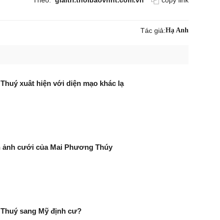
Theo:
giaitri.thoibaovhnt.com.vn
copy link
Tác giả:
Hạ Anh
huý xuât hiện với diện mạo khác lạ
h ảnh cưới của Mai Phương Thúy
Thuý sang Mỹ định cư?