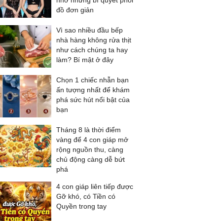
nhờ những bí quyết phối
đồ đơn giản
Vì sao nhiều đầu bếp
nhà hàng không rửa thịt
như cách chúng ta hay
làm? Bí mật ở đây
Chọn 1 chiếc nhẫn bạn
ấn tượng nhất để khám
phá sức hút nổi bật của
bạn
Tháng 8 là thời điểm
vàng để 4 con giáp mở
rộng nguồn thu, càng
chủ động càng dễ bứt
phá
4 con giáp liên tiếp được
Gỡ khó, có Tiền có
Quyền trong tay