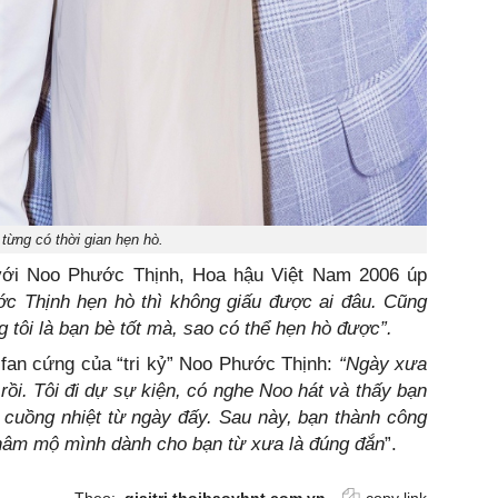
 từng có thời gian hẹn hò.
với Noo Phước Thịnh, Hoa hậu Việt Nam 2006 úp
c Thịnh hẹn hò thì không giấu được ai đâu. Cũng
tôi là bạn bè tốt mà, sao có thể hẹn hò được”.
 fan cứng của “tri kỷ” Noo Phước Thịnh:
“Ngày xưa
rồi. Tôi đi dự sự kiện, có nghe Noo hát và thấy bạn
irl cuồng nhiệt từ ngày đấy. Sau này, bạn thành công
sự hâm mộ mình dành cho bạn từ xưa là đúng đắn
”.