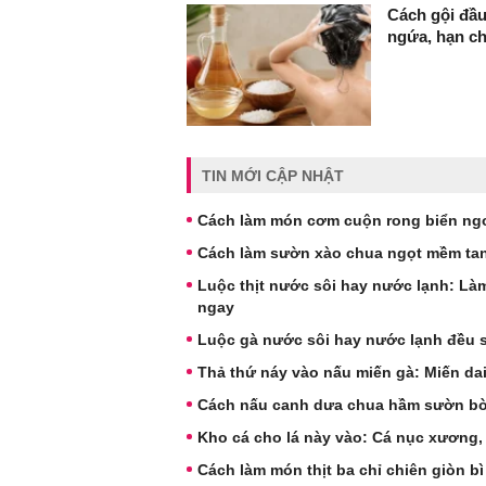
Cách gội đầu
ngứa, hạn c
TIN MỚI CẬP NHẬT
Cách làm món cơm cuộn rong biển ngo
Cách làm sườn xào chua ngọt mềm tan
Luộc thịt nước sôi hay nước lạnh: Làm
ngay
Luộc gà nước sôi hay nước lạnh đều sa
Thả thứ náy vào nấu miến gà: Miến dai
Cách nấu canh dưa chua hầm sườn b
Kho cá cho lá này vào: Cá nục xương,
Cách làm món thịt ba chỉ chiên giòn bì