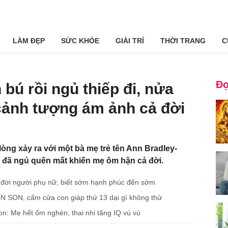
LÀM ĐẸP
SỨC KHỎE
GIẢI TRÍ
THỜI TRANG
C
Đọ
bú rồi ngủ thiếp đi, nửa
cảnh tượng ám ảnh cả đời
òng xảy ra với một bà mẹ trẻ tên Ann Bradley-
ú đã ngủ quên mất khiến mẹ ôm hận cả đời.
c đời người phụ nữ, biết sớm hạnh phúc đến sớm
SON, cấm cửa con giáp thứ 13 dại gì không thử
n: Mẹ hết ốm nghén, thai nhi tăng IQ vù vù