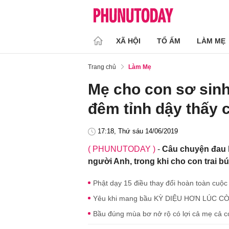
XÃ HỘI
TỔ ẤM
LÀM MẸ
Trang chủ
Làm Mẹ
Mẹ cho con sơ sinh 
đêm tỉnh dậy thấy 
17:18, Thứ sáu 14/06/2019
( PHUNUTODAY )
-
Câu chuyện đau l
người Anh, trong khi cho con trai b
Phật dạy 15 điều thay đổi hoàn toàn cuộ
Yêu khi mang bầu KỲ DIỆU HƠN LÚC CÒN 
Bầu đúng mùa bơ nở rộ có lợi cả mẹ cả co