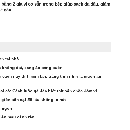
 bằng 2 gia vị có sẵn trong bếp giúp sạch da đầu, giảm
hế gàu
n tại nhà
 không dai, càng ăn càng cuốn
 cách này thịt mềm tan, trắng tinh nhìn là muốn ăn
i cả: Cách luộc gà đặc biệt thịt săn chắc đậm vị
 giòn sần sật để lâu không lo nát
ò ngon
 lên màu cánh rán