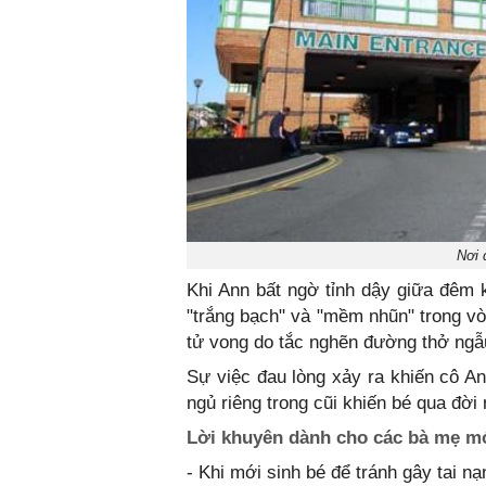
Nơi 
Khi Ann bất ngờ tỉnh dậy giữa đêm k
"trắng bạch" và "mềm nhũn" trong vò
tử vong do tắc nghẽn đường thở ngẫu
Sự việc đau lòng xảy ra khiến cô A
ngủ riêng trong cũi khiến bé qua đời
Lời khuyên dành cho các bà mẹ m
- Khi mới sinh bé để tránh gây tai 