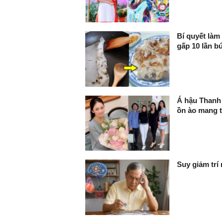
Bí quyết là
gấp 10 lần b
Á hậu Thanh 
ồn ào mang 
Suy giảm trí