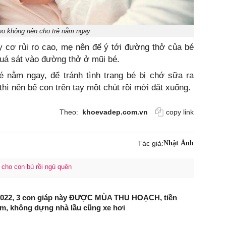
no không nên cho trẻ nằm ngay
y cơ rủi ro cao, mẹ nên để ý tới đường thở của bé
quá sát vào đường thở ở mũi bé.
é nằm ngay, để tránh tình trạng bé bị chớ sữa ra
thì nên bế con trên tay một chút rồi mới đặt xuống.
Theo:
khoevadep.com.vn
copy link
Tác giả:
Nhật Ánh
cho con bú rồi ngủ quên
2022, 3 con giáp này ĐƯỢC MÙA THU HOẠCH, tiền
m, không dựng nhà lầu cũng xe hơi