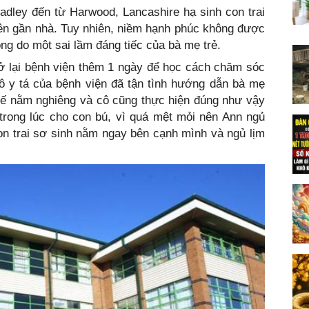
adley đến từ Harwood, Lancashire hạ sinh con trai
iên gần nhà. Tuy nhiên, niềm hạnh phúc không được
ng do một sai lầm đáng tiếc của bà mẹ trẻ.
 ở lại bệnh viện thêm 1 ngày để học cách chăm sóc
cô y tá của bệnh viện đã tận tình hướng dẫn bà mẹ
thế nằm nghiêng và cô cũng thực hiện đúng như vậy
trong lúc cho con bú, vì quá mệt mỏi nên Ann ngủ
con trai sơ sinh nằm ngay bên cạnh mình và ngủ lịm