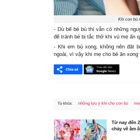
Khi con bú 
- Dù bế bé bú thì vẫn có những ngu
để tránh bé bị tắc thở khi vú mẹ ấn 
- Khi em bú xong, không nên đặt b
ngoài, vì vậy khi mẹ cho bé ăn xong 
những lưu ý khi cho con bú
mẹ 
Từ khóa:
FaceBook
Từ nay đến 
chảy về ầm ầ