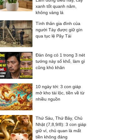
Làm đúng điều này, cây
xanh tốt quanh năm,
không vàng lá
Tình thân gia đình của
người Tày được giữ gìn
qua tục lệ Pây Tái
Đàn ông có 1 trong 3 nét
tướng này số khổ, làm gì
cũng khó khăn
10 ngày tới: 3 con giáp
mở kho tài lộc, tiền về từ
nhiều nguồn
Thứ Sáu, Thứ Bảy, Chủ
Nhật (7,8,9/8): 3 con giáp
giữ ví, chủ quan là mất
tiền không đáng