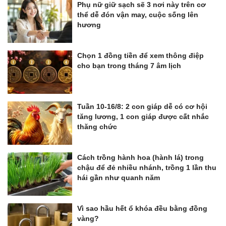
Phụ nữ giữ sạch sẽ 3 nơi này trên cơ
thể dễ đón vận may, cuộc sống lên
hương
Chọn 1 đồng tiền để xem thông điệp
cho bạn trong tháng 7 âm lịch
Tuần 10-16/8: 2 con giáp dễ có cơ hội
tăng lương, 1 con giáp được cất nhắc
thăng chức
Cách trồng hành hoa (hành lá) trong
chậu để đẻ nhiều nhánh, trồng 1 lần thu
hái gần như quanh năm
Vì sao hầu hết ổ khóa đều bằng đồng
vàng?