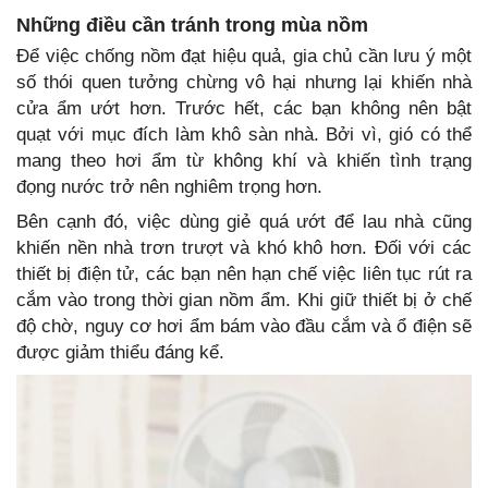
Những điều cần tránh trong mùa nồm
Để việc chống nồm đạt hiệu quả, gia chủ cần lưu ý một
số thói quen tưởng chừng vô hại nhưng lại khiến nhà
cửa ẩm ướt hơn. Trước hết, các bạn không nên bật
quạt với mục đích làm khô sàn nhà. Bởi vì, gió có thể
mang theo hơi ẩm từ không khí và khiến tình trạng
đọng nước trở nên nghiêm trọng hơn.
Bên cạnh đó, việc dùng giẻ quá ướt để lau nhà cũng
khiến nền nhà trơn trượt và khó khô hơn. Đối với các
thiết bị điện tử, các bạn nên hạn chế việc liên tục rút ra
cắm vào trong thời gian nồm ẩm. Khi giữ thiết bị ở chế
độ chờ, nguy cơ hơi ẩm bám vào đầu cắm và ổ điện sẽ
được giảm thiểu đáng kể.