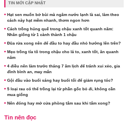
TIN MỚI CẬP NHẬT
Hạt sen muốn bở bùi mà ngâm nước lạnh là sai, làm theo
cách này hạt mềm nhanh, thơm ngon hơn
Cách trồng húng quế trong chậu xanh tốt quanh năm:
Nhân giống từ 1 cành thành 1 chậu
Đũa rửa xong nên để đầu to hay đầu nhỏ hướng lên trên?
Mẹo trồng tía tô trong chậu cho lá to, xanh tốt, ăn quanh
năm
4 điều nên làm trước tháng 7 âm lịch để tránh xui xẻo, gia
đình bình an, may mắn
Gội đầu vào buổi sáng hay buổi tối để giảm rụng tóc?
5 loại rau có thể trồng lại từ phần gốc bỏ đi, không cần
mua giống
Nên đóng hay mở cửa phòng tắm sau khi tắm xong?
Tin nên đọc