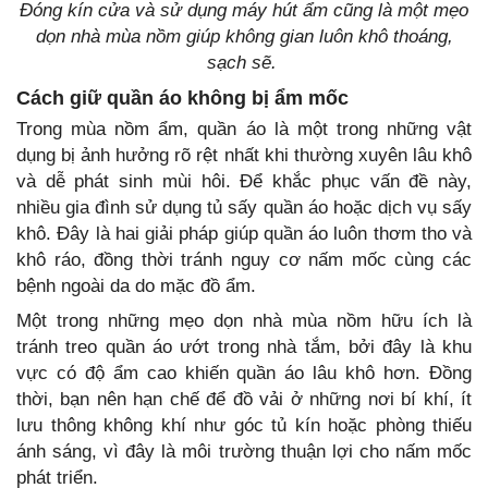
Đóng kín cửa và sử dụng máy hút ẩm cũng là một mẹo
dọn nhà mùa nồm giúp không gian luôn khô thoáng,
sạch sẽ.
Cách giữ quần áo không bị ẩm mốc
Trong mùa nồm ẩm, quần áo là một trong những vật
dụng bị ảnh hưởng rõ rệt nhất khi thường xuyên lâu khô
và dễ phát sinh mùi hôi. Để khắc phục vấn đề này,
nhiều gia đình sử dụng tủ sấy quần áo hoặc dịch vụ sấy
khô. Đây là hai giải pháp giúp quần áo luôn thơm tho và
khô ráo, đồng thời tránh nguy cơ nấm mốc cùng các
bệnh ngoài da do mặc đồ ẩm.
Một trong những mẹo dọn nhà mùa nồm hữu ích là
tránh treo quần áo ướt trong nhà tắm, bởi đây là khu
vực có độ ẩm cao khiến quần áo lâu khô hơn. Đồng
thời, bạn nên hạn chế để đồ vải ở những nơi bí khí, ít
lưu thông không khí như góc tủ kín hoặc phòng thiếu
ánh sáng, vì đây là môi trường thuận lợi cho nấm mốc
phát triển.