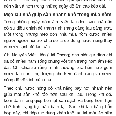
nên vất vả hơn trong những ngày độ ẩm cao kéo dài.
Mẹo lau nhà giúp sàn nhanh khô trong mùa nồm
Trong những ngày nồm ẩm, việc lau dọn sàn nhà cần
có sự điều chỉnh để tránh tình trạng càng lau càng ướt.
Một trong những mẹo dọn nhà mùa nồm được nhiều
người người nội trợ chia sẻ là sử dụng nước nóng thay
vì nước lạnh để lau sàn.
Chị Nguyễn Việt Liên (Hải Phòng) cho biết gia đình chị
đã có nhiều năm sống chung với tình trạng nồm ẩm kéo
dài. Chị chia sẻ rằng mình thường pha hỗn hợp gồm
nước lau sàn, một lượng nhỏ kem đánh răng và nước
nóng để vệ sinh nền nhà.
Theo chị, nước nóng có khả năng bay hơi nhanh nên
giúp mặt sàn khô ráo hơn sau khi lau. Trong khi đó,
kem đánh răng giúp bề mặt sàn sạch và bóng hơn, hạn
chế tình trạng bụi bẩn bám lại. Sau khi lau bằng hỗn
hợp này, chị tiếp tục dùng khăn khô lau lại một lần nữa