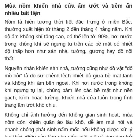
Mùa nồm khiến nhà cửa ẩm ướt và tiềm ẩn
nhiều bất tiện
Nồm là hiện tượng thời tiết đặc trưng ở miền Bắc,
thường xuất hiện từ tháng 2 đến tháng 4 hằng năm. Khi
độ ẩm không khí tăng cao, có thể lên tới 90%, hơi nước
trong không khí sẽ ngưng tụ trên các bề mặt có nhiệt
độ thấp hơn như sàn nhà, tường, gương hay đồ nội
thất.
Nguyên nhân khiến sàn nhà, tường cũng như đồ vật “đổ
mồ hôi” là do sự chênh lệch nhiệt độ giữa bề mặt lạnh
và không khí ẩm bên ngoài. Khi hơi nước trong không
khí ngưng tụ lại, chúng bám lên các bề mặt như nền
gạch, kính hoặc tường, khiến nhà cửa luôn trong tình
trạng ẩm ướt khó chịu.
Không chỉ ảnh hưởng đến không gian sinh hoạt, mùa
nồm còn khiến quần áo lâu khô, dễ ám mùi hôi và
nhanh chóng phát sinh nấm mốc nếu không được xử lý
kịp thời. Điều này làm cho việc giặt giũ và dọn dẹp trở