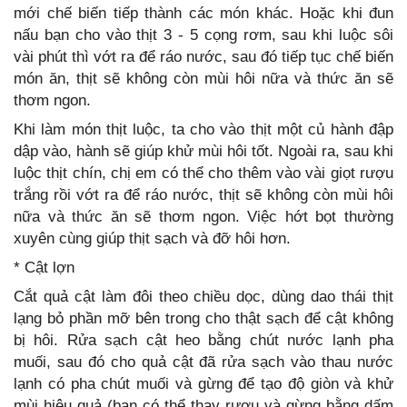
mới chế biến tiếp thành các món khác. Hoặc khi đun
nấu bạn cho vào thịt 3 - 5 cọng rơm, sau khi luộc sôi
vài phút thì vớt ra để ráo nước, sau đó tiếp tục chế biến
món ăn, thịt sẽ không còn mùi hôi nữa và thức ăn sẽ
thơm ngon.
Khi làm món thịt luộc, ta cho vào thịt một củ hành đập
dập vào, hành sẽ giúp khử mùi hôi tốt. Ngoài ra, sau khi
luộc thịt chín, chị em có thể cho thêm vào vài giọt rượu
trắng rồi vớt ra để ráo nước, thịt sẽ không còn mùi hôi
nữa và thức ăn sẽ thơm ngon. Việc hớt bọt thường
xuyên cùng giúp thịt sạch và đỡ hôi hơn.
* Cật lợn
Cắt quả cật làm đôi theo chiều dọc, dùng dao thái thịt
lạng bỏ phần mỡ bên trong cho thật sạch để cật không
bị hôi. Rửa sạch cật heo bằng chút nước lạnh pha
muối, sau đó cho quả cật đã rửa sạch vào thau nước
lạnh có pha chút muối và gừng để tạo độ giòn và khử
mùi hiệu quả (bạn có thể thay rượu và gừng bằng dấm