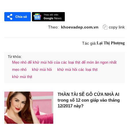
Theo:
khoevadep.com.vn
copy link
Tác giả:
Lại Thị Phượng
Từ khóa:
Mẹo nhỏ để khử mùi hôi của các loại thịt để món ăn ngon nhất
mẹo nhỏ
khử mùi hôi
khử mùi hôi các loại thịt
khử mùi thịt
THẦN TÀI SẼ GÕ CỬA NHÀ AI
trong số 12 con giáp vào tháng
12/2017 này?