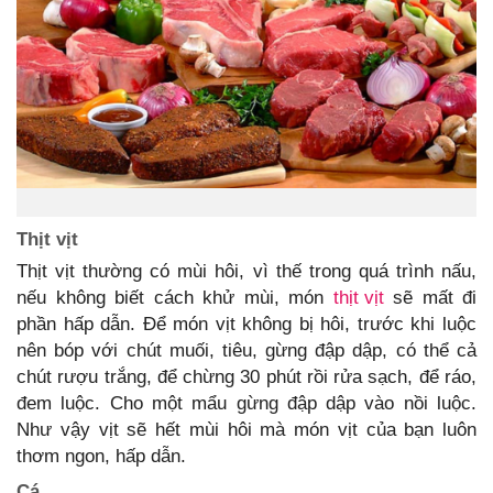
Thịt vịt
Thịt vịt thường có mùi hôi, vì thế trong quá trình nấu,
nếu không biết cách khử mùi, món
thịt vịt
sẽ mất đi
phần hấp dẫn. Để món vịt không bị hôi, trước khi luộc
nên bóp với chút muối, tiêu, gừng đập dập, có thể cả
chút rượu trắng, để chừng 30 phút rồi rửa sạch, để ráo,
đem luộc. Cho một mẩu gừng đập dập vào nồi luộc.
Như vậy vịt sẽ hết mùi hôi mà món vịt của bạn luôn
thơm ngon, hấp dẫn.
Cá