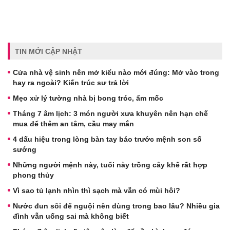
TIN MỚI CẬP NHẬT
Cửa nhà vệ sinh nên mở kiểu nào mới đúng: Mở vào trong
hay ra ngoài? Kiến trúc sư trả lời
Mẹo xử lý tường nhà bị bong tróc, ẩm mốc
Tháng 7 âm lịch: 3 món người xưa khuyên nên hạn chế
mua để thêm an tâm, cầu may mắn
4 dấu hiệu trong lòng bàn tay báo trước mệnh son số
sướng
Những người mệnh này, tuổi này trồng cây khế rất hợp
phong thủy
Vì sao tủ lạnh nhìn thì sạch mà vẫn có mùi hôi?
Nước đun sôi để nguội nên dùng trong bao lâu? Nhiều gia
đình vẫn uống sai mà không biết