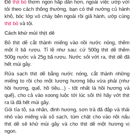
Để
thịt bò
thơm ngon hấp dẫn hơn, ngoài việc ướp với
tỏi theo cách thông thường, bạn có thể nướng củ hành
khô, bóc lớp vỏ cháy bên ngoài rồi giã hành, ướp cùng
thịt bò
và tỏi.
Cách khử mùi thịt dê
Bỏ thịt dê cắt thành miếng vào nồi nước nóng, thêm
một ít bã rượu. Tỉ lệ như sau: cứ 500g thịt dê thêm
500g nước và 25g bã rượu. Nước sôi vớt ra, thịt dê đã
hết mùi gây.
Rửa sạch thịt dê bằng nước nóng, cắt thành những
miếng to rồi cho một lượng hương liệu vừa phải (như
hồi hương, quế, hồ tiêu...) - tốt nhất là hồi hương và
quế), cho cả vào xoong luộc tới lúc sôi thì hãy vớt thịt
ra là đã hết mùi gây.
Gói tía tô, sa nhân, đinh hương, sơn trà đã đập và thái
nhỏ vào miếng vải sô sạch, túm chặt cho vào nồi nấu
thịt dê sẽ khử mùi gây và cho thịt dê một hương vị
ngon.