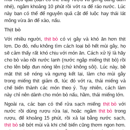
nhé), ngâm khoảng 10 phút rồi vớt ra để ráo nước. Lúc
này bạn có thể để nguyên quả cật để luộc hay thái lát
mỏng vừa ăn để xào, nấu.
Thịt bò
Với nhiều người,
thịt bò
có vị gây và khó ăn hơn thịt
lợn. Do đó, nếu không tìm cách loại bỏ hết mùi gây, họ
sẽ cảm thấy rất khó chịu với món ăn. Cách xử lý là hãy
cho bò vào nồi nước lạnh (nước ngập miếng thịt bò) rồi
cho lên bếp đun nóng lên (chứ không sôi). Lúc này, bề
mặt thịt sẽ nóng và ngưng kết lại, làm cho mùi gây
trong miếng thịt giảm đi, lúc đó vớt ra, thái miếng và
chế biến thành các món theo ý. Tuy nhiên, cách làm
này chỉ nên dành cho món bò nấu, hầm, thái miếng lớn.
Ngoài ra, các bạn có thể rửa sạch miếng
thịt bò
với
nước rồi dùng rượu rửa lại, hoặc ngâm
thịt bò
trong
rượu, để khoảng 15 phút, rồi xả lại bằng nước sạch,
thịt bò
sẽ bớt mùi và khi chế biến cũng thơm ngon hơn.