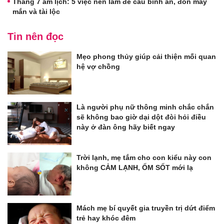
Tháng 7 âm lịch: 5 việc nên làm để cầu bình an, đón may
mắn và tài lộc
Tin nên đọc
Mẹo phong thủy giúp cải thiện mối quan
hệ vợ chồng
Là người phụ nữ thông minh chắc chắn
sẽ không bao giờ dại dột đòi hỏi điều
này ở đàn ông hãy biết ngay
Trời lạnh, mẹ tắm cho con kiểu này con
không CẢM LẠNH, ỐM SỐT mới lạ
Mách mẹ bí quyết gia truyền trị dứt điểm
trẻ hay khóc đêm