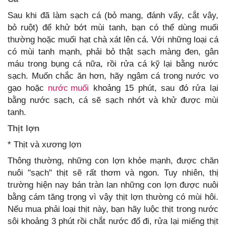
Sau khi đã làm sạch cá (bỏ mang, đánh vẩy, cắt vây,
bỏ ruột) để khử bớt mùi tanh, bạn có thể dùng muối
thường hoặc muối hạt chà xát lên cá. Với những loại cá
có mùi tanh mạnh, phải bỏ thật sạch màng đen, gân
máu trong bụng cá nữa, rồi rửa cá kỹ lại bằng nước
sạch. Muốn chắc ăn hơn, hãy ngâm cá trong nước vo
gạo hoặc
nước muối
khoảng 15 phút, sau đó rửa lại
bằng nước sạch, cá sẽ sạch nhớt và khử được mùi
tanh.
Thịt lợn
* Thịt và xương lợn
Thông thường, những con lợn khỏe mạnh, được chăn
nuôi "sạch" thịt sẽ rất thơm và ngon. Tuy nhiên, thị
trường hiện nay bán tràn lan những con lợn được nuôi
bằng cám tăng trọng vì vậy thịt lợn thường có mùi hôi.
Nếu mua phải loại thịt này, bạn hãy luộc thịt trong nước
sôi khoảng 3 phút rồi chắt nước đổ đi, rửa lại miếng thịt