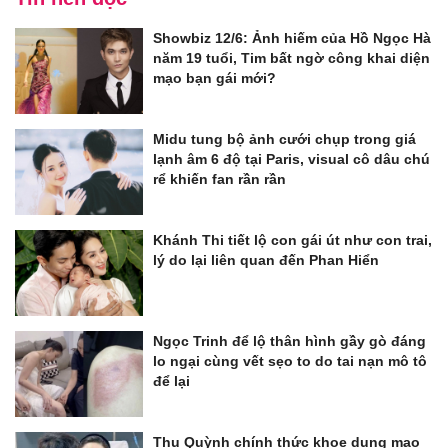
Showbiz 12/6: Ảnh hiếm của Hồ Ngọc Hà
năm 19 tuổi, Tim bất ngờ công khai diện
mạo bạn gái mới?
Midu tung bộ ảnh cưới chụp trong giá
lạnh âm 6 độ tại Paris, visual cô dâu chú
rể khiến fan rần rần
Khánh Thi tiết lộ con gái út như con trai,
lý do lại liên quan đến Phan Hiển
Ngọc Trinh để lộ thân hình gầy gò đáng
lo ngại cùng vết sẹo to do tai nạn mô tô
để lại
Thu Quỳnh chính thức khoe dung mạo