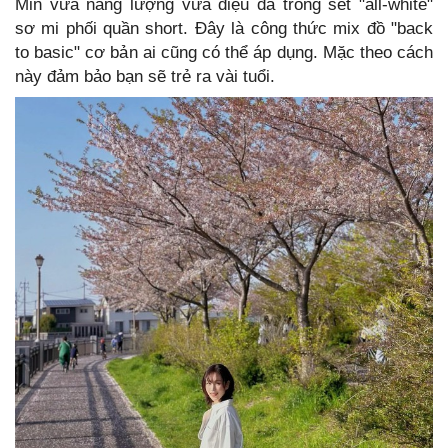
Min vừa năng lượng vừa điệu đà trong set "all-white"
sơ mi phối quần short. Đây là công thức mix đồ "back
to basic" cơ bản ai cũng có thể áp dụng. Mặc theo cách
này đảm bảo bạn sẽ trẻ ra vài tuổi.