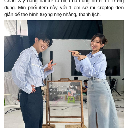
Chân váy dáng dài xẻ tà điệu đà cũng được cô trưng
dụng. Min phối item này với 1 em sơ mi croptop đơn
giản để tạo hình tượng nhẹ nhàng, thanh lịch.