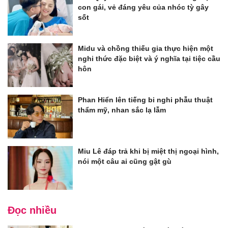
con gái, vẻ đáng yêu của nhóc tỳ gây
sốt
Midu và chồng thiếu gia thực hiện một
nghi thức đặc biệt và ý nghĩa tại tiệc cầu
hôn
Phan Hiển lên tiếng bi nghi phẫu thuật
thẩm mỹ, nhan sắc lạ lẫm
Miu Lê đáp trả khi bị miệt thị ngoại hình,
nói một câu ai cũng gật gù
Đọc nhiều