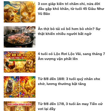
3 con giáp kiên trì chăm chỉ, nửa đời
đầu gặp khó khăn, từ tuổi 45 Giàu Như
Vũ Bão
Ăn thịt bò tái có bổ hơn bò chín? Sự
thật khiến nhiều người bất ngờ
4 tuổi có Lộc Rơi Lộc Vãi, sang tháng 7
Âm vượng vận phất lên
Từ 8/8 đến 18/8: 3 tuổi quý nhân che
chở, lương thưởng bật tăng
Từ 9/8 đến 17/8, 3 tuổi ăn may Tiền cứ
vơi lại đầy