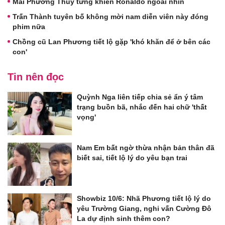
Mai Phương Thúy từng khiến Ronaldo ngoái nhìn
Trấn Thành tuyên bố không mời nam diễn viên này đóng
phim nữa
Chồng cũ Lan Phương tiết lộ gặp 'khó khăn để ở bên các
con'
Tin nên đọc
Quỳnh Nga liên tiếp chia sẻ ẩn ý tâm
trạng buồn bã, nhắc đến hai chữ 'thất
vọng'
Nam Em bất ngờ thừa nhận bản thân đã
biết sai, tiết lộ lý do yêu bạn trai
Showbiz 10/6: Nhã Phương tiết lộ lý do
yêu Trường Giang, nghi vấn Cường Đô
La dự định sinh thêm con?