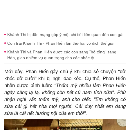
Khánh Thi bị dân mạng góp ý một chi tiết liên quan đến con gái
Con trai Khánh Thi - Phan Hiển lần thứ hai vô địch thế giới
Khánh Thi và Phan Hiển được các con sang "hộ tống" sang
Hàn, giao nhiêm vụ quan trọng cho các nhóc tỳ
Mới đây, Phan Hiển gây chú ý khi chia sẻ chuyện "dở
khóc dở cười" khi bị nghi dao kéo. Cụ thể, Phan Hiển
nhận được bình luận:
"Thẩm mỹ nhiều làm Phan Hiển
ngày càng lạ lạ, không còn nét cũ nam tính nữa". Phủ
nhận nghi vấn thẩm mỹ, anh cho biết: "Em không có
sửa cái gì hết nha mọi người. Cái duy nhất em đang
sửa là cái nết hướng nội của em thôi".