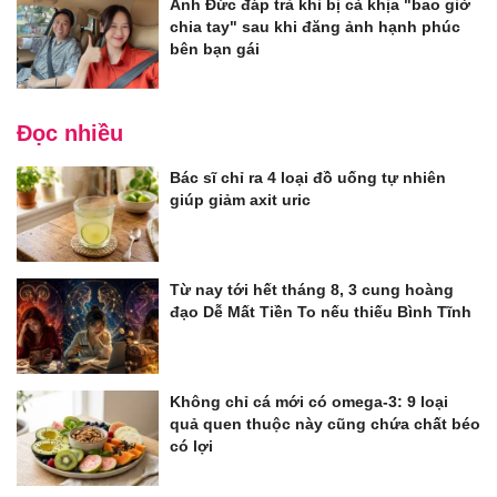
Anh Đức đáp trả khi bị cà khịa "bao giờ
chia tay" sau khi đăng ảnh hạnh phúc
bên bạn gái
Đọc nhiều
Bác sĩ chỉ ra 4 loại đồ uống tự nhiên
giúp giảm axit uric
Từ nay tới hết tháng 8, 3 cung hoàng
đạo Dễ Mất Tiền To nếu thiếu Bình Tĩnh
Không chỉ cá mới có omega-3: 9 loại
quả quen thuộc này cũng chứa chất béo
có lợi