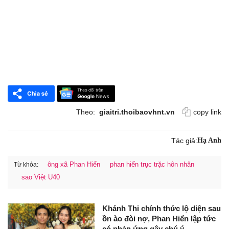
Theo:
giaitri.thoibaovhnt.vn
copy link
Tác giả:
Hạ Anh
ông xã Phan Hiển
phan hiển trục trặc hôn nhân
Từ khóa:
sao Việt U40
Khánh Thi chính thức lộ diện sau
ồn ào đòi nợ, Phan Hiển lập tức
có phản ứng gây chú ý