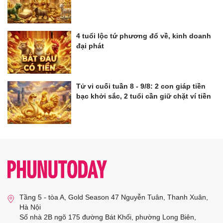
4 tuổi lộc tứ phương đổ về, kinh doanh
đại phát
Tử vi cuối tuần 8 - 9/8: 2 con giáp tiền
bạc khởi sắc, 2 tuổi cần giữ chặt ví tiền
Tầng 5 - tòa A, Gold Season 47 Nguyễn Tuân, Thanh Xuân,
Hà Nội
Số nhà 2B ngõ 175 đường Bát Khối, phường Long Biên,