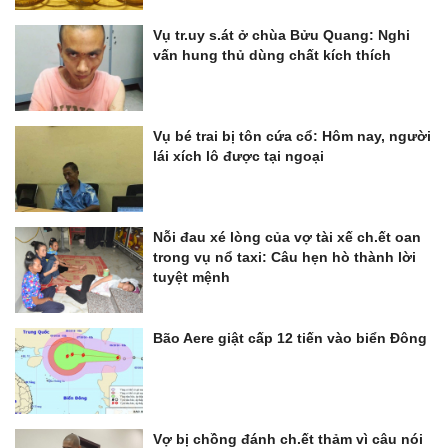
Vụ tr.uy s.át ở chùa Bửu Quang: Nghi
vấn hung thủ dùng chất kích thích
Vụ bé trai bị tôn cứa cổ: Hôm nay, người
lái xích lô được tại ngoại
Nỗi đau xé lòng của vợ tài xế ch.ết oan
trong vụ nổ taxi: Câu hẹn hò thành lời
tuyệt mệnh
Bão Aere giật cấp 12 tiến vào biển Đông
Vợ bị chồng đánh ch.ết thảm vì câu nói