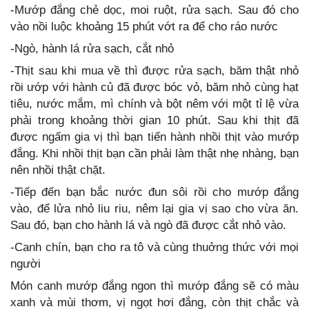
-Mướp đắng chẻ dọc, moi ruột, rửa sạch. Sau đó cho
vào nồi luộc khoảng 15 phút vớt ra để cho ráo nước
-Ngò, hành lá rửa sạch, cắt nhỏ
-Thịt sau khi mua về thì được rửa sạch, băm thật nhỏ
rồi ướp với hành củ đã được bóc vỏ, băm nhỏ cùng hạt
tiêu, nước mắm, mì chính và bột nêm với một tỉ lệ vừa
phải trong khoảng thời gian 10 phút. Sau khi thịt đã
được ngấm gia vị thì bạn tiến hành nhồi thịt vào mướp
đắng. Khi nhồi thịt bạn cần phải làm thật nhẹ nhàng, bạn
nên nhồi thật chặt.
-Tiếp đến bạn bắc nước đun sôi rồi cho mướp đắng
vào, để lửa nhỏ liu riu, nêm lại gia vị sao cho vừa ăn.
Sau đó, bạn cho hành lá và ngò đã được cắt nhỏ vào.
-Canh chín, bạn cho ra tô và cùng thuởng thức với mọi
người
Món canh mướp đắng ngon thì mướp đắng sẽ có màu
xanh và mùi thơm, vị ngọt hơi đắng, còn thịt chắc và