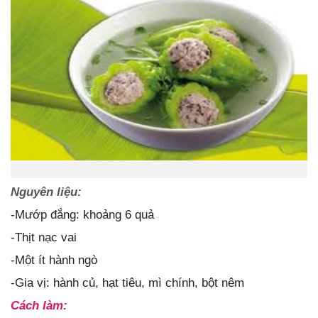
Nguyên liệu:
-Mướp đắng: khoảng 6 quả
-Thịt nạc vai
-Một ít hành ngò
-Gia vị: hành củ, hạt tiêu, mì chính, bột nêm
Cách làm
: