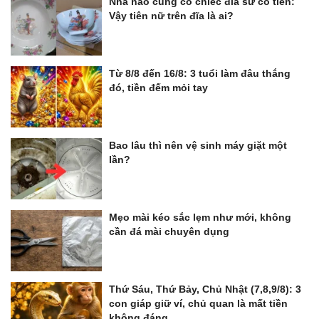
Nhà nào cũng có chiếc đĩa sứ cô tiên:
Vậy tiên nữ trên đĩa là ai?
Từ 8/8 đến 16/8: 3 tuổi làm đâu thắng
đó, tiền đếm mỏi tay
Bao lâu thì nên vệ sinh máy giặt một
lần?
Mẹo mài kéo sắc lẹm như mới, không
cần đá mài chuyên dụng
Thứ Sáu, Thứ Bảy, Chủ Nhật (7,8,9/8): 3
con giáp giữ ví, chủ quan là mất tiền
không đáng