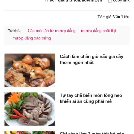
Theo:
giaitri.thoibaovhnt.vn
copy link
Tác giả:
Vân Tiên
Các món ăn từ mướp đắng
mướp đắng nhồi thịt
Từ khóa:
mướp đắng xào trứng
Cách làm chân giò nấu giả cầy
thơm ngon nhất
Tự tay chế biến món lòng heo
khiến ai ăn cũng phải mê
Chỉ cách làm 2 món thịt bò xào