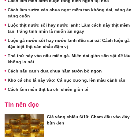
Cách làm món cơm cuộn rong biển ngon tại nhà
Cách làm sườn xào chua ngọt mềm tan không dai, càng ăn
càng cuốn
Luộc thịt nước sôi hay nước lạnh: Làm cách này thịt mềm
tan, trắng tinh nhìn là muốn ăn ngay
Luộc gà nước sôi hay nước lạnh đều sai cả: Cách luộc gà
đặc biệt thịt săn chắc đậm vị
Thả thứ náy vào nấu miến gà: Miến dai giòn sần sật để lâu
không lo nát
Cách nấu canh dưa chua hầm sườn bò ngon
Kho cá cho lá này vào: Cá nục xương, lên màu cánh rán
Cách làm món thịt ba chỉ chiên giòn bì
Tin nên đọc
Giá vàng chiều 6/10: Chạm đầu vào đáy
bùn đen