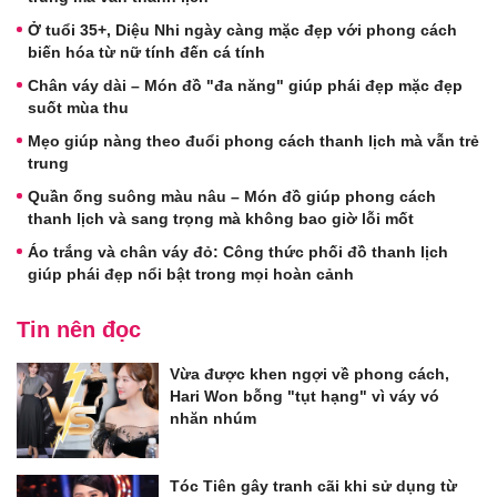
Ở tuổi 35+, Diệu Nhi ngày càng mặc đẹp với phong cách
biến hóa từ nữ tính đến cá tính
Chân váy dài – Món đồ "đa năng" giúp phái đẹp mặc đẹp
suốt mùa thu
Mẹo giúp nàng theo đuổi phong cách thanh lịch mà vẫn trẻ
trung
Quần ống suông màu nâu – Món đồ giúp phong cách
thanh lịch và sang trọng mà không bao giờ lỗi mốt
Áo trắng và chân váy đỏ: Công thức phối đồ thanh lịch
giúp phái đẹp nổi bật trong mọi hoàn cảnh
Tin nên đọc
Vừa được khen ngợi về phong cách,
Hari Won bỗng "tụt hạng" vì váy vó
nhăn nhúm
Tóc Tiên gây tranh cãi khi sử dụng từ