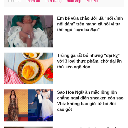
thảm đỏ
thời trang
mặc đẹp
Mix đồ
Từ khóa:
Em bé vừa chào đời đã "nổi đình
nổi đám" trên mạng xã hội vì tư
thế ngủ "cực bá đạo"
Trứng gà rất bổ nhưng "đại kỵ"
với 3 loại thực phẩm, chớ dại ăn
thử kẻo ngộ độc
Sao Hoa Ngữ ăn mặc lồng lộn
chẳng ngại diện sneaker, còn sao
Vbiz không bao giờ từ bỏ đôi
cao gót