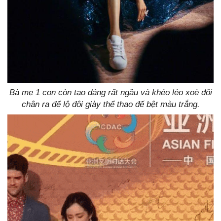
Bà mẹ 1 con còn tạo dáng rất ngầu và khéo léo xoè đôi
chân ra để lộ đôi giày thể thao đế bệt màu trắng.