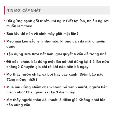
TIN MỚI CẬP NHẬT
Đặt gừng cạnh gối trước khi ngủ: Biết lợi ích, nhiều người
muốn làm theo
Bao lâu thì nên vệ sinh máy giặt một lần?
Mẹo mài kéo sắc lẹm như mới, không cần đá mài chuyên
dụng
Tận dụng sữa tươi hết hạn, giải quyết 4 vấn đề trong nhà
Đồ cốc, chén, bát dùng một lần có thể dùng lại 1-2 lần nữa
không? Chuyên gia chỉ rõ khi nào nên bỏ ngay
Mơ thấy nước chảy, cá bơi hay cây xanh: Điềm báo nào
đáng mừng nhất?
Mua rau đừng chăm chăm chọn bó xanh mướt, người bán
mách nhỏ: Phải quan sát kỹ 3 điểm này
Mơ thấy người thân đã khuất là điềm gì? Không phải lúc
nào cũng xấu