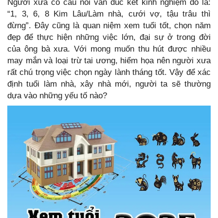
Người xưa có câu nói vần đúc kết kinh nghiệm đó là:
“1, 3, 6, 8 Kim Lâu/Làm nhà, cưới vợ, tậu trâu thì
đừng”. Đây cũng là quan niệm xem tuổi tốt, chọn năm
đẹp để thực hiện những việc lớn, đại sự ở trong đời
của ông bà xưa. Với mong muốn thu hút được nhiều
may mắn và loại trừ tai ương, hiểm họa nên người xưa
rất chú trọng việc chọn ngày lành tháng tốt. Vậy để xác
định tuổi làm nhà, xây nhà mới, người ta sẽ thường
dựa vào những yếu tố nào?