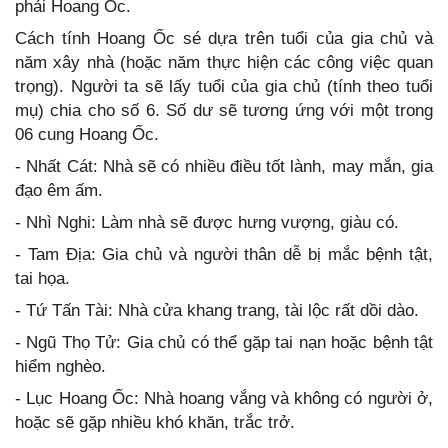
phải Hoang Ốc.
Cách tính Hoang Ốc sé dựa trên tuổi của gia chủ và
năm xây nhà (hoặc năm thực hiện các công việc quan
trọng). Người ta sẽ lấy tuổi của gia chủ (tính theo tuổi
mụ) chia cho số 6. Số dư sẽ tương ứng với một trong
06 cung Hoang Ốc.
- Nhất Cát: Nhà sẽ có nhiều điều tốt lành, may mắn, gia
đạo êm ấm.
- Nhì Nghi: Làm nhà sẽ được hưng vượng, giàu có.
- Tam Địa: Gia chủ và người thân dễ bị mắc bệnh tật,
tai họa.
- Tứ Tấn Tài: Nhà cửa khang trang, tài lộc rất dồi dào.
- Ngũ Thọ Tử: Gia chủ có thể gặp tai nạn hoặc bệnh tật
hiểm nghèo.
- Lục Hoang Ốc: Nhà hoang vắng và không có người ở,
hoặc sẽ gặp nhiều khó khăn, trắc trở.