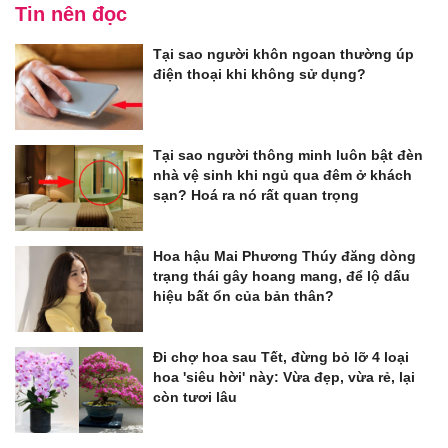
Tin nên đọc
Tại sao người khôn ngoan thường úp
điện thoại khi không sử dụng?
Tại sao người thông minh luôn bật đèn
nhà vệ sinh khi ngủ qua đêm ở khách
sạn? Hoá ra nó rất quan trọng
Hoa hậu Mai Phương Thúy đăng dòng
trạng thái gây hoang mang, để lộ dấu
hiệu bất ổn của bản thân?
Đi chợ hoa sau Tết, đừng bỏ lỡ 4 loại
hoa 'siêu hời' này: Vừa đẹp, vừa rẻ, lại
còn tươi lâu