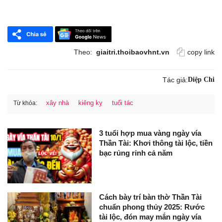
Theo:
giaitri.thoibaovhnt.vn
copy link
Tác giả:
Diệp Chi
xây nhà
kiêng kỵ
tuổi tác
Từ khóa:
3 tuổi hợp mua vàng ngày vía
Thần Tài: Khơi thông tài lộc, tiền
bạc rủng rỉnh cả năm
Cách bày trí bàn thờ Thần Tài
chuẩn phong thủy 2025: Rước
tài lộc, đón may mắn ngày vía