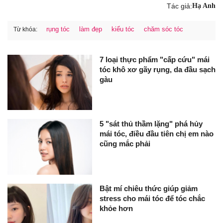
Tác giả:
Hạ Anh
rụng tóc
làm đẹp
kiểu tóc
chăm sóc tóc
Từ khóa:
7 loại thực phẩm "cấp cứu" mái
tóc khô xơ gãy rụng, da đầu sạch
gàu
5 "sát thủ thầm lặng" phá hủy
mái tóc, điều đầu tiên chị em nào
cũng mắc phải
Bật mí chiêu thức giúp giảm
stress cho mái tóc để tóc chắc
khỏe hơn