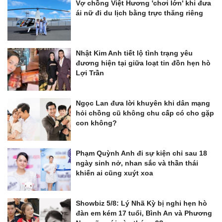
Vợ chồng Việt Hương 'chơi lớn' khi đưa
ái nữ đi du lịch bằng trực thăng riêng
Nhật Kim Anh tiết lộ tình trạng yêu
đương hiện tại giữa loạt tin đồn hẹn hò
Lợi Trần
Ngọc Lan đưa lời khuyên khi dân mạng
hỏi chồng cũ không chu cấp có cho gặp
con không?
Phạm Quỳnh Anh đi sự kiện chỉ sau 18
ngày sinh nở, nhan sắc và thần thái
khiến ai cũng xuýt xoa
Showbiz 5/8: Lý Nhã Kỳ bị nghi hẹn hò
đàn em kém 17 tuổi, Bình An và Phương