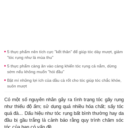
5 thực phẩm nên tích cực "kết thân" để giúp tóc dày mượt, giảm
"tóc rụng như lá mùa thu"
5 thực phẩm càng ăn vào càng khiến tóc rụng cả nắm, dừng
sớm nếu không muốn "hói đầu"
Bật mí những lợi ích của dầu cà rốt cho tóc giúp tóc chắc khỏe,
suôn mượt
Có một số nguyên nhân gây ra tình trạng tóc gãy rụng
như thiếu độ ẩm; sử dụng quá nhiều hóa chất; sấy tóc
quá đà... Dấu hiệu như tóc rụng bất bình thường hay da
đầu bị gầu trắng là cảnh báo rằng quy trình chăm sóc
tóc của bạn có vấn đề.