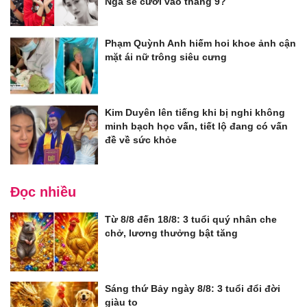
Nga sẽ cưới vào tháng 9?
Phạm Quỳnh Anh hiếm hoi khoe ảnh cận
mặt ái nữ trông siêu cưng
Kim Duyên lên tiếng khi bị nghi không
minh bạch học vấn, tiết lộ đang có vấn
đề về sức khỏe
Đọc nhiều
Từ 8/8 đến 18/8: 3 tuổi quý nhân che
chở, lương thưởng bật tăng
Sáng thứ Bảy ngày 8/8: 3 tuổi đổi đời
giàu to