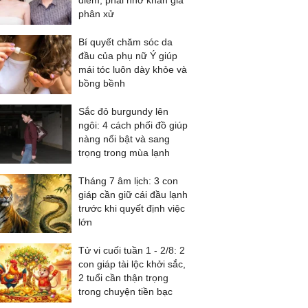
điểm, phải nhờ khán giả
phân xử
Bí quyết chăm sóc da
đầu của phụ nữ Ý giúp
mái tóc luôn dày khỏe và
bồng bềnh
Sắc đỏ burgundy lên
ngôi: 4 cách phối đồ giúp
nàng nổi bật và sang
trọng trong mùa lạnh
Tháng 7 âm lịch: 3 con
giáp cần giữ cái đầu lạnh
trước khi quyết định việc
lớn
Tử vi cuối tuần 1 - 2/8: 2
con giáp tài lộc khởi sắc,
2 tuổi cần thận trọng
trong chuyện tiền bạc