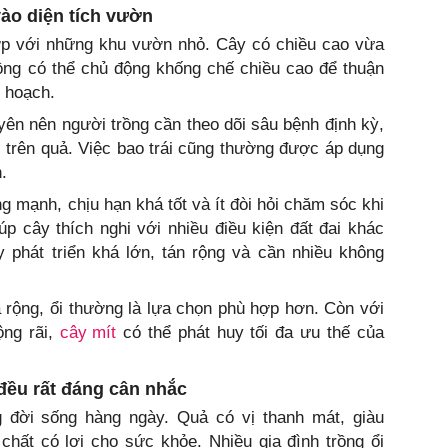
ào diện tích vườn
ợp với những khu vườn nhỏ. Cây có chiều cao vừa
trồng có thể chủ động khống chế chiều cao để thuận
 hoạch.
uyên nên người trồng cần theo dõi sâu bệnh định kỳ,
ại trên quả. Việc bao trái cũng thường được áp dụng
.
ng mạnh, chịu hạn khá tốt và ít đòi hỏi chăm sóc khi
iúp cây thích nghi với nhiều điều kiện đất đai khác
 phát triển khá lớn, tán rộng và cần nhiều không
 rộng, ổi thường là lựa chọn phù hợp hơn. Còn với
ộng rãi,
cây mít
có thể phát huy tối đa ưu thế của
 đều rất đáng cân nhắc
ng đời sống hàng ngày. Quả có vị thanh mát, giàu
chất có lợi cho sức khỏe. Nhiều gia đình trồng ổi