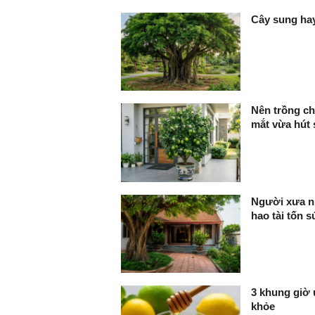
Cây sung hay
Nên trồng c
mắt vừa hút 
Người xưa nh
hao tài tốn s
3 khung giờ 
khỏe