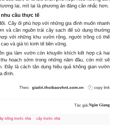
g tương lai, mít lại là phương án đáng cân nhắc hơn.
 nhu cầu thực tế
 đối. Cây ổi phù hợp với những gia đình muốn nhanh
lớn và cần nguồn trái cây sạch để sử dụng thường
 hợp với những khu vườn rộng, người trồng có thể
cao và giá trị kinh tế bền vững.
yên gia làm vườn còn khuyến khích kết hợp cả hai
ả thu hoạch sớm trong những năm đầu, còn mít sẽ
nh. Đây là cách tận dụng hiệu quả không gian vườn
a đình.
Theo:
giaitri.thoibaovhnt.com.vn
copy link
Tác giả:
Ngân Giang
ây trồng trước nhà
cây trước nhà