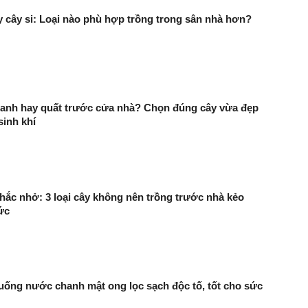
 cây si: Loại nào phù hợp trồng trong sân nhà hơn?
hanh hay quất trước cửa nhà? Chọn đúng cây vừa đẹp
sinh khí
ắc nhở: 3 loại cây không nên trồng trước nhà kẻo
ức
uống nước chanh mật ong lọc sạch độc tố, tốt cho sức