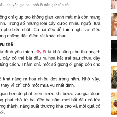
ấu, chuyển gia sau nhà là trấn giữ của cải
hông chỉ giúp tạo không gian xanh mát mà còn mang
ình. Trong số những loại cây được nhiều người lựa
 phổ biến nhất. Cả hai đều dễ thích nghi với điều
mang những đặc điểm rất khác nhau.
ưu thế
ia đình yêu thích
cây ổi
là khả năng cho thu hoạch
, cây có thể bắt đầu ra hoa kết trái sau chưa đầy
úng cách. Thậm chí, một số giống ổi ghép còn cho
ó khả năng ra hoa nhiều đợt trong năm. Nhờ vậy,
c thay vì chỉ chờ một mùa vụ nhất định.
 gian hơn để phát triển trước khi bước vào giai đoạn
ng phải chờ từ hai đến ba năm mới bắt đầu có lứa
ưởng thành, năng suất thường khá cao và mỗi quả có
ổi.