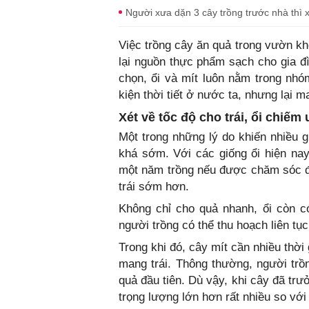
Người xưa dặn 3 cây trồng trước nhà thì x
Việc trồng cây ăn quả trong vườn k
lại nguồn thực phẩm sạch cho gia đ
chọn, ổi và mít luôn nằm trong nhóm
kiện thời tiết ở nước ta, nhưng lại 
Xét về tốc độ cho trái, ổi chiếm 
Một trong những lý do khiến nhiều g
khá sớm. Với các giống ổi hiện nay
một năm trồng nếu được chăm sóc đ
trái sớm hơn.
Không chỉ cho quả nhanh, ổi còn c
người trồng có thể thu hoạch liên tụ
Trong khi đó, cây mít cần nhiều thời
mang trái. Thông thường, người trồ
quả đầu tiên. Dù vậy, khi cây đã tr
trọng lượng lớn hơn rất nhiều so với 