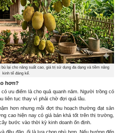
 bù lại cho năng suất cao, giá trị sử dụng đa dạng và tiềm năng
kinh tế đáng kể.
cao hơn?
i có ưu điểm là cho quả quanh năm. Người trồng có
u liên tục thay vì phải chờ đợi quá lâu.
 chậm hơn nhưng mỗi đợt thu hoạch thường đạt sản
ng cao hiện nay có giá bán khá tốt trên thị trường,
 cây bước vào thời kỳ kinh doanh ổn định.
và đều đặn, ổi là lựa chọn phù hợp. Nếu hướng đến