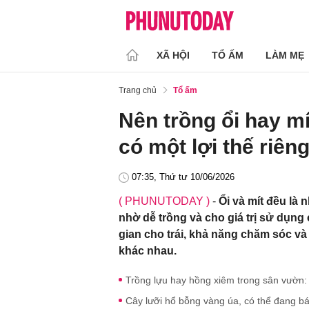
XÃ HỘI
TỔ ẤM
LÀM MẸ
Trang chủ
Tổ ấm
Nên trồng ổi hay m
có một lợi thế riên
07:35, Thứ tư 10/06/2026
( PHUNUTODAY )
-
Ổi và mít đều là
nhờ dễ trồng và cho giá trị sử dụng c
gian cho trái, khả năng chăm sóc và
khác nhau.
Trồng lựu hay hồng xiêm trong sân vườn:
Cây lưỡi hổ bỗng vàng úa, có thể đang bá