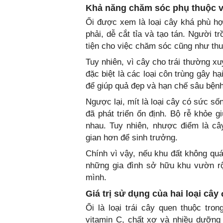
Khả năng chăm sóc phụ thuộc v
Ổi được xem là loại cây khá phù h
phải, dễ cắt tỉa và tạo tán. Người 
tiện cho việc chăm sóc cũng như thu
Tuy nhiên, vì cây cho trái thường x
đặc biệt là các loại côn trùng gây h
để giúp quả đẹp và hạn chế sâu bệnh
Ngược lại, mít là loại cây có sức số
đã phát triển ổn định. Bộ rễ khỏe g
nhau. Tuy nhiên, nhược điểm là cây
gian hơn để sinh trưởng.
Chính vì vậy, nếu khu đất không quá
những gia đình sở hữu khu vườn r
mình.
Giá trị sử dụng của hai loại cây
Ổi là loại trái cây quen thuộc tro
vitamin C, chất xơ và nhiều dưỡng 