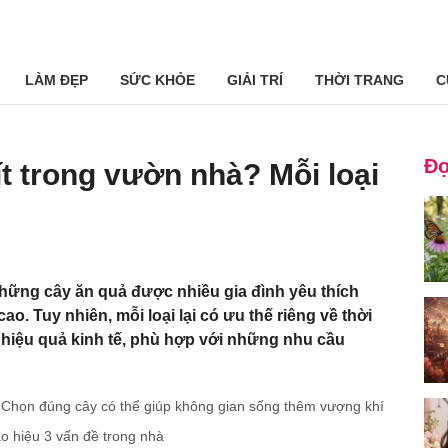
LÀM ĐẸP
SỨC KHỎE
GIẢI TRÍ
THỜI TRANG
C
Đọ
ít trong vườn nhà? Mỗi loại
g
 những cây ăn quả được nhiều gia đình yêu thích
ao. Tuy nhiên, mỗi loại lại có ưu thế riêng về thời
 hiệu quả kinh tế, phù hợp với những nhu cầu
 Chọn đúng cây có thể giúp không gian sống thêm vượng khí
o hiệu 3 vấn đề trong nhà