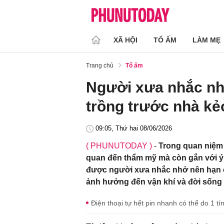
XÃ HỘI
TỔ ẤM
LÀM MẸ
Trang chủ
Tổ ấm
Người xưa nhắc nhở
trồng trước nhà kẻ
09:05, Thứ hai 08/06/2026
( PHUNUTODAY )
-
Trong quan niệm d
quan đến thẩm mỹ mà còn gắn với ý 
được người xưa nhắc nhở nên hạn c
ảnh hưởng đến vận khí và đời sống 
Điện thoại tự hết pin nhanh có thể do 1 t