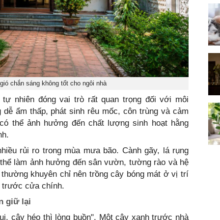
gió chắn sáng không tốt cho ngôi nhà
tự nhiên đóng vai trò rất quan trọng đối với môi
 dễ ẩm thấp, phát sinh rêu mốc, côn trùng và cảm
 có thể ảnh hưởng đến chất lượng sinh hoạt hằng
nh.
nhiều rủi ro trong mùa mưa bão. Cành gãy, lá rụng
ó thể làm ảnh hưởng đến sân vườn, tường rào và hệ
 thường khuyên chỉ nên trồng cây bóng mát ở vị trí
 trước cửa chính.
 giữ lại
vui, cây héo thì lòng buồn". Một cây xanh trước nhà