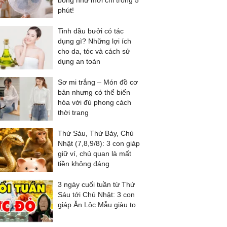
bóng như mới chỉ trong 5
phút!
Tinh dầu bưởi có tác
dụng gì? Những lợi ích
cho da, tóc và cách sử
dụng an toàn
Sơ mi trắng – Món đồ cơ
bản nhưng có thể biến
hóa với đủ phong cách
thời trang
Thứ Sáu, Thứ Bảy, Chủ
Nhật (7,8,9/8): 3 con giáp
giữ ví, chủ quan là mất
tiền không đáng
3 ngày cuối tuần từ Thứ
Sáu tới Chủ Nhật: 3 con
giáp Ăn Lộc Mẫu giàu to