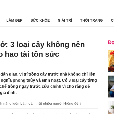
LÀM ĐẸP
SỨC KHỎE
GIẢI TRÍ
THỜI TRANG
C
Đọ
: 3 loại cây không nên
o hao tài tốn sức
ân gian, vị trí trồng cây trước nhà không chỉ liên
nghĩa phong thủy và sinh hoạt. Có 3 loại cây từng
hế trồng ngay trước cửa chính vì cho rằng dễ
gia đình.
ính năng luôn bật ngầm, rất nhiều người không để ý