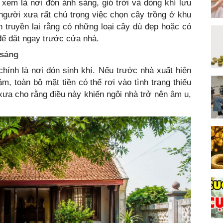
xem là nơi đón ánh sáng, gió trời và dòng khí lưu
người xưa rất chú trọng việc chọn cây trồng ở khu
 truyền lại rằng có những loại cây dù đẹp hoặc có
để đặt ngay trước cửa nhà.
 sáng
hính là nơi đón sinh khí. Nếu trước nhà xuất hiện
m, toàn bộ mặt tiền có thể rơi vào tình trạng thiếu
 xưa cho rằng điều này khiến ngôi nhà trở nên âm u,