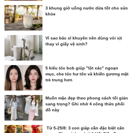
3 khung giờ uống nước dừa tốt cho sức
khỏe
Vì sao bác sĩ khuyên nên dùng vòi xịt
thay vì giấy vệ sinh?
5 kiểu tóc bob giúp "lột xác" ngoạn
mục, che tóc hư tổn và khiến gương mặt
trẻ trung hơn
Muốn mặc đẹp theo phong cách tối giản
sang trọng? Ghi nhớ 4 công thức phối
đồ này
Từ 5-25/8: 3 con giáp cần đặc biệt cẩn