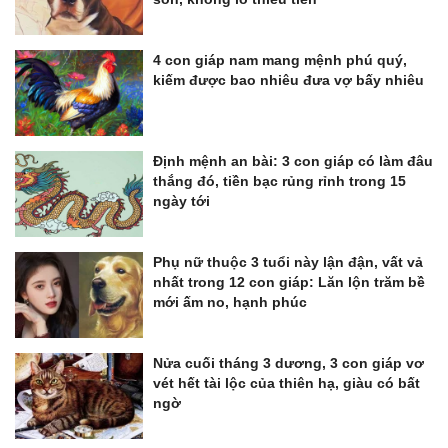
4 con giáp nam mang mệnh phú quý,
kiếm được bao nhiêu đưa vợ bấy nhiêu
Định mệnh an bài: 3 con giáp có làm đâu
thắng đó, tiền bạc rủng rỉnh trong 15
ngày tới
Phụ nữ thuộc 3 tuổi này lận đận, vất vả
nhất trong 12 con giáp: Lăn lộn trăm bề
mới ấm no, hạnh phúc
Nửa cuối tháng 3 dương, 3 con giáp vơ
vét hết tài lộc của thiên hạ, giàu có bất
ngờ