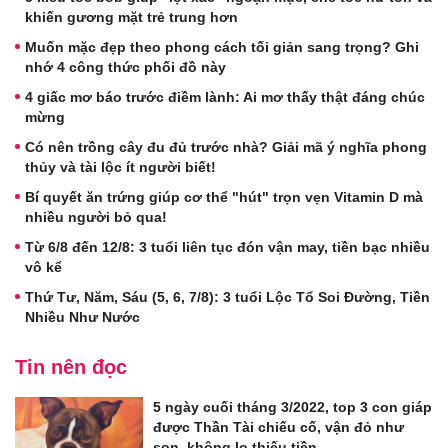
khiến gương mặt trẻ trung hơn
Muốn mặc đẹp theo phong cách tối giản sang trọng? Ghi
nhớ 4 công thức phối đồ này
4 giấc mơ báo trước điềm lành: Ai mơ thấy thật đáng chúc
mừng
Có nên trồng cây đu đủ trước nhà? Giải mã ý nghĩa phong
thủy và tài lộc ít người biết!
Bí quyết ăn trứng giúp cơ thể "hút" trọn vẹn Vitamin D mà
nhiều người bỏ qua!
Từ 6/8 đến 12/8: 3 tuổi liên tục đón vận may, tiền bạc nhiều
vô kể
Thứ Tư, Năm, Sáu (5, 6, 7/8): 3 tuổi Lộc Tổ Soi Đường, Tiền
Nhiều Như Nước
Tin nên đọc
5 ngày cuối tháng 3/2022, top 3 con giáp
được Thần Tài chiếu cố, vận đỏ như
son, không lo thiếu tiền