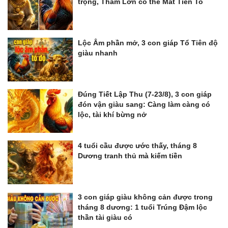
trọng, Tham Lớn có thể Mất Tiền To
Lộc Âm phần mở, 3 con giáp Tổ Tiên độ
giàu nhanh
Đúng Tiết Lập Thu (7-23/8), 3 con giáp
đón vận giàu sang: Càng làm càng có
lộc, tài khí bừng nở
4 tuổi cầu được ước thấy, tháng 8
Dương tranh thủ mà kiếm tiền
3 con giáp giàu không cản được trong
tháng 8 dương: 1 tuổi Trúng Đậm lộc
thần tài giàu có