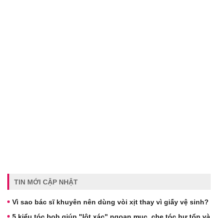
TIN MỚI CẬP NHẬT
Vì sao bác sĩ khuyên nên dùng vòi xịt thay vì giấy vệ sinh?
5 kiểu tóc bob giúp "lột xác" ngoạn mục, che tóc hư tổn và