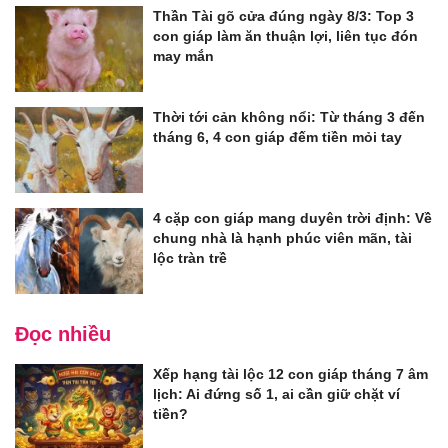
Thần Tài gõ cửa đúng ngày 8/3: Top 3
con giáp làm ăn thuận lợi, liên tục đón
may mắn
Thời tới cản không nổi: Từ tháng 3 đến
tháng 6, 4 con giáp đếm tiền mỏi tay
4 cặp con giáp mang duyên trời định: Về
chung nhà là hạnh phúc viên mãn, tài
lộc tràn trề
Đọc nhiều
Xếp hạng tài lộc 12 con giáp tháng 7 âm
lịch: Ai đứng số 1, ai cần giữ chặt ví
tiền?