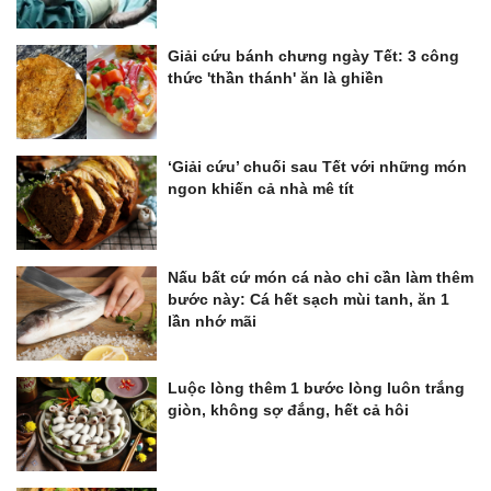
Giải cứu bánh chưng ngày Tết: 3 công
thức 'thần thánh' ăn là ghiền
‘Giải cứu’ chuối sau Tết với những món
ngon khiến cả nhà mê tít
Nấu bất cứ món cá nào chỉ cần làm thêm
bước này: Cá hết sạch mùi tanh, ăn 1
lần nhớ mãi
Luộc lòng thêm 1 bước lòng luôn trắng
giòn, không sợ đắng, hết cả hôi