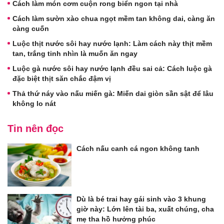
Cách làm món cơm cuộn rong biển ngon tại nhà
Cách làm sườn xào chua ngọt mềm tan không dai, càng ăn
càng cuốn
Luộc thịt nước sôi hay nước lạnh: Làm cách này thịt mềm
tan, trắng tinh nhìn là muốn ăn ngay
Luộc gà nước sôi hay nước lạnh đều sai cả: Cách luộc gà
đặc biệt thịt săn chắc đậm vị
Thả thứ náy vào nấu miến gà: Miến dai giòn sần sật để lâu
không lo nát
Tin nên đọc
Cách nấu canh cá ngon không tanh
Dù là bé trai hay gái sinh vào 3 khung
giờ này: Lớn lên tài ba, xuất chúng, cha
mẹ tha hồ hưởng phúc