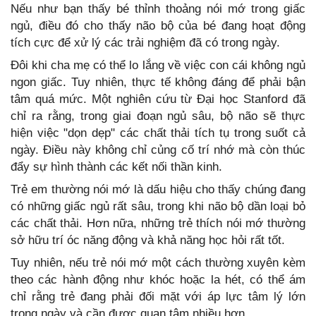
Nếu như bạn thấy bé thỉnh thoảng nói mớ trong giấc
ngủ, điều đó cho thấy não bộ của bé đang hoạt động
tích cực để xử lý các trải nghiệm đã có trong ngày.
Đôi khi cha mẹ có thể lo lắng về việc con cái không ngủ
ngon giấc. Tuy nhiên, thực tế không đáng để phải bận
tâm quá mức. Một nghiên cứu từ Đại học Stanford đã
chỉ ra rằng, trong giai đoạn ngủ sâu, bộ não sẽ thực
hiện việc "dọn dẹp" các chất thải tích tụ trong suốt cả
ngày. Điều này không chỉ củng cố trí nhớ mà còn thúc
đẩy sự hình thành các kết nối thần kinh.
Trẻ em thường nói mớ là dấu hiệu cho thấy chúng đang
có những giấc ngủ rất sâu, trong khi não bộ dần loại bỏ
các chất thải. Hơn nữa, những trẻ thích nói mớ thường
sở hữu trí óc năng động và khả năng học hỏi rất tốt.
Tuy nhiên, nếu trẻ nói mớ một cách thường xuyên kèm
theo các hành động như khóc hoặc la hét, có thể ám
chỉ rằng trẻ đang phải đối mặt với áp lực tâm lý lớn
trong ngày và cần được quan tâm nhiều hơn.