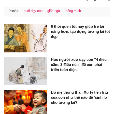
nuôi dạy con
giấc ngủ
thông minh
Từ khóa:
6 thói quen tốt này giúp trẻ tài
năng hơn, tạo dựng tương lai tốt
đẹp
Học người xưa dạy con "4 điều
cấm, 3 điều nên" để con phát
triển toàn diện
Bố mẹ thông thái: Xử lý tiền lì xì
của con như thế nào để 'sinh lời'
cho tương lai?