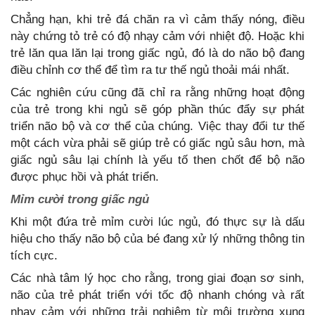
Chẳng hạn, khi trẻ đá chăn ra vì cảm thấy nóng, điều
này chứng tỏ trẻ có độ nhạy cảm với nhiệt độ. Hoặc khi
trẻ lăn qua lăn lại trong giấc ngủ, đó là do não bộ đang
điều chỉnh cơ thể để tìm ra tư thế ngủ thoải mái nhất.
Các nghiên cứu cũng đã chỉ ra rằng những hoạt động
của trẻ trong khi ngủ sẽ góp phần thúc đẩy sự phát
triển não bộ và cơ thể của chúng. Việc thay đổi tư thế
một cách vừa phải sẽ giúp trẻ có giấc ngủ sâu hơn, mà
giấc ngủ sâu lại chính là yếu tố then chốt để bộ não
được phục hồi và phát triển.
Mỉm cười trong giấc ngủ
Khi một đứa trẻ mỉm cười lúc ngủ, đó thực sự là dấu
hiệu cho thấy não bộ của bé đang xử lý những thông tin
tích cực.
Các nhà tâm lý học cho rằng, trong giai đoạn sơ sinh,
não của trẻ phát triển với tốc độ nhanh chóng và rất
nhạy cảm với những trải nghiệm từ môi trường xung