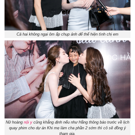
Cả hai không ngại ôm ấp chụp ảnh để thể hiện tình chị em
Nữ hoàng
nội y
cũng khẳng định nếu như Hằng thông báo trước về lịch
quay phim cho dự án Khi mẹ làm cha phần 2 sớm thì cô sẽ đồng ý
tham gia.