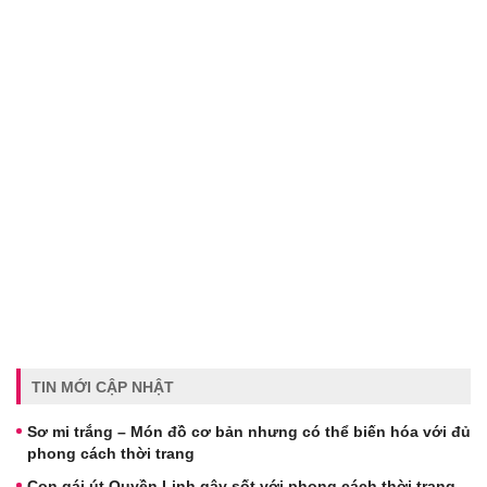
TIN MỚI CẬP NHẬT
Sơ mi trắng – Món đồ cơ bản nhưng có thể biến hóa với đủ
phong cách thời trang
Con gái út Quyền Linh gây sốt với phong cách thời trang