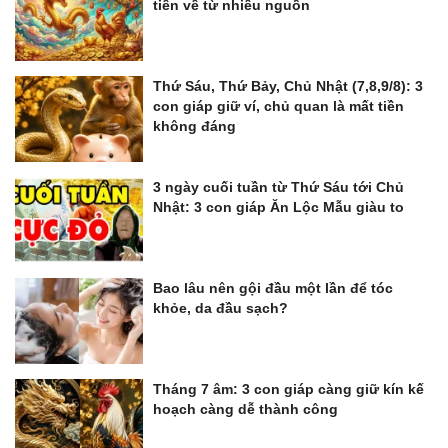
tiền về từ nhiều nguồn
Thứ Sáu, Thứ Bảy, Chủ Nhật (7,8,9/8): 3
con giáp giữ ví, chủ quan là mất tiền
không đáng
3 ngày cuối tuần từ Thứ Sáu tới Chủ
Nhật: 3 con giáp Ăn Lộc Mẫu giàu to
Bao lâu nên gội đầu một lần để tóc
khỏe, da đầu sạch?
Tháng 7 âm: 3 con giáp càng giữ kín kế
hoạch càng dễ thành công