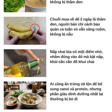
không bị thâm đen
Chuối mua về để 2 ngày là thâm
đen, người bán chỉ cách bảo
quản cả tuần vỏ vẫn vàng ruộm,
không bị nẫu
Nắp chai bia có một điểm nhỏ,
nhắm đúng vào đó mà bật nắp,
khỏi cần cần đồ khui chai
Ai cũng ăn trứng vịt lộn để bổ
sung canxi và protein, nhưng
phần giàu dinh dưỡng nhất lại
thường bị bỏ đi