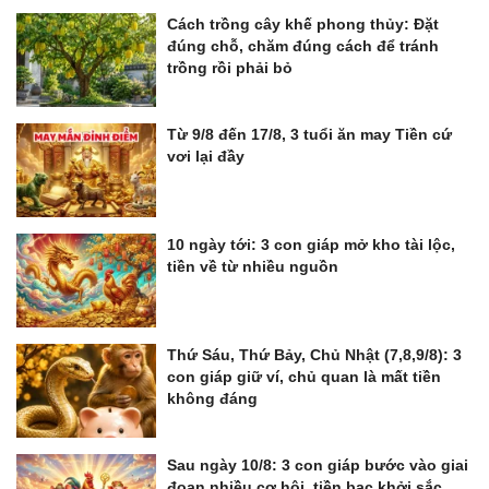
Cách trồng cây khế phong thủy: Đặt
đúng chỗ, chăm đúng cách để tránh
trồng rồi phải bỏ
Từ 9/8 đến 17/8, 3 tuổi ăn may Tiền cứ
vơi lại đầy
10 ngày tới: 3 con giáp mở kho tài lộc,
tiền về từ nhiều nguồn
Thứ Sáu, Thứ Bảy, Chủ Nhật (7,8,9/8): 3
con giáp giữ ví, chủ quan là mất tiền
không đáng
Sau ngày 10/8: 3 con giáp bước vào giai
đoạn nhiều cơ hội, tiền bạc khởi sắc