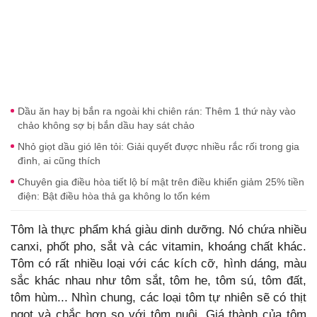
Dầu ăn hay bị bắn ra ngoài khi chiên rán: Thêm 1 thứ này vào
chảo không sợ bị bắn dầu hay sát chảo
Nhỏ giọt dầu gió lên tỏi: Giải quyết được nhiều rắc rối trong gia
đình, ai cũng thích
Chuyên gia điều hòa tiết lộ bí mật trên điều khiển giảm 25% tiền
điện: Bật điều hòa thả ga không lo tốn kém
Tôm là thực phẩm khá giàu dinh dưỡng. Nó chứa nhiều
canxi, phốt pho, sắt và các vitamin, khoáng chất khác.
Tôm có rất nhiều loại với các kích cỡ, hình dáng, màu
sắc khác nhau như tôm sắt, tôm he, tôm sú, tôm đất,
tôm hùm... Nhìn chung, các loại tôm tự nhiên sẽ có thịt
ngọt và chắc hơn so với tôm nuôi. Giá thành của tôm