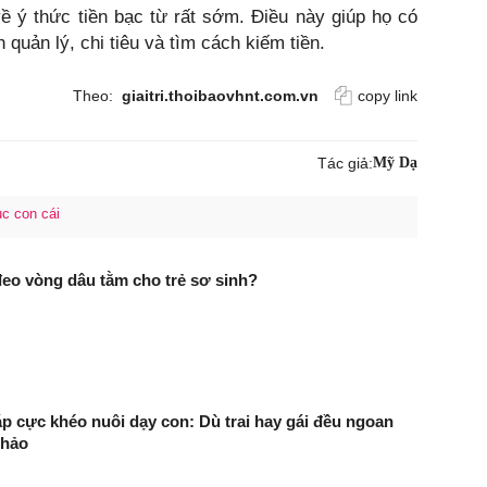
ề ý thức tiền bạc từ rất sớm. Điều này giúp họ có
 quản lý, chi tiêu và tìm cách kiếm tiền.
Theo:
giaitri.thoibaovhnt.com.vn
copy link
Tác giả:
Mỹ Dạ
ục con cái
đeo vòng dâu tằm cho trẻ sơ sinh?
áp cực khéo nuôi dạy con: Dù trai hay gái đều ngoan
thảo