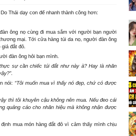
 Do Thái dạy con để nhanh thành công hơn:
đàn ông nọ cùng đi mua sắm với người bạn người
thương mại. Tới cửa hàng túi da nọ, người đàn ông
 giá đắt đỏ.
ười đàn ông hỏi bạn mình.
thực sự cần chiếc túi đắt như này à? Hay là nhãn
vậy?”.
ền nói:
“Tôi muốn mua vì thấy nó đẹp, chứ có được
ậy thì tôi khuyên cậu không nên mua. Nếu đeo cái
 đang quảng cáo cho nhãn hiệu mà không nhận được
 định mua món hàng đắt đỏ vì cảm thấy mình chịu