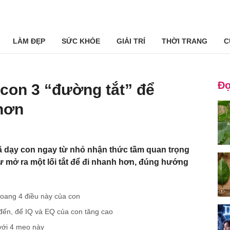
LÀM ĐẸP
SỨC KHỎE
GIẢI TRÍ
THỜI TRANG
C
Đọ
con 3 “đường tắt” để
hơn
ã dạy con ngay từ nhỏ nhận thức tầm quan trọng
ư mở ra một lối tắt để đi nhanh hơn, đúng hướng
oang 4 điều này của con
đến, để IQ và EQ của con tăng cao
 với 4 mẹo này