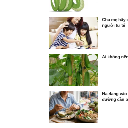
Cha mẹ hãy d
người tử tế
Ai không nê
Na đang vào 
đường cần bi