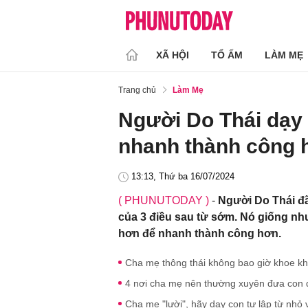
XÃ HỘI
TỔ ẤM
LÀM MẸ
Trang chủ
Làm Mẹ
Người Do Thái dạy 
nhanh thành công 
13:13, Thứ ba 16/07/2024
( PHUNUTODAY )
-
Người Do Thái đ
của 3 điều sau từ sớm. Nó giống nh
hơn để nhanh thành công hơn.
Cha mẹ thông thái không bao giờ khoe kh
4 nơi cha mẹ nên thường xuyên đưa con 
Cha mẹ "lười", hãy dạy con tự lập từ nhỏ