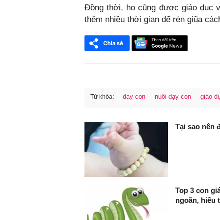
Đồng thời, họ cũng được giáo dục v
thêm nhiều thời gian để rèn giũa cách
dạy con
nuôi dạy con
giáo d
Từ khóa:
FaceBook
Tại sao nên 
Top 3 con gi
ngoãn, hiếu 