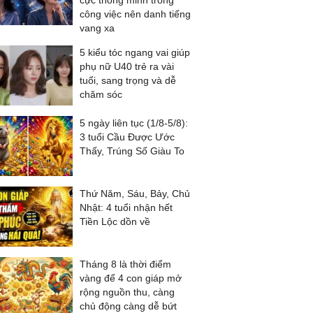
cực thông minh trong
công việc nên danh tiếng
vang xa
5 kiểu tóc ngang vai giúp
phụ nữ U40 trẻ ra vài
tuổi, sang trọng và dễ
chăm sóc
5 ngày liên tục (1/8-5/8):
3 tuổi Cầu Được Ước
Thấy, Trúng Số Giàu To
Thứ Năm, Sáu, Bảy, Chủ
Nhật: 4 tuổi nhận hết
Tiền Lộc dồn về
Tháng 8 là thời điểm
vàng để 4 con giáp mở
rộng nguồn thu, càng
chủ động càng dễ bứt