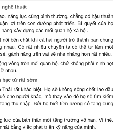
 nghệ thuật
ao, năng lực cũng bình thường, chẳng có hậu thuẫn
huận lợi trên con đường phát triển. Bí quyết của họ
ỹ năng xây dựng các mối quan hệ xã hội.
 nối bền chặt khi cả hai người trở thành bạn chung
g nhau. Có rất nhiều chuyện ta có thể tự làm một
ẻ, gánh nặng trên vai sẽ nhẹ nhàng hơn rất nhiều.
ộng vòng tròn mối quan hệ, chứ không phải nịnh nọt
 ở nhau.
n bạc từ rất sớm
Thái rất khác biệt. Họ sẽ không sống chết lao đầu
thuê cho người khác, mà thay vào đó họ sẽ tìm kiếm
ăng thu nhập. Bởi họ biết tiền lương có tăng cũng
g lực của bản thân mới tăng trưởng vô hạn. Vì thế,
nhất bằng việc phát triển kỹ năng của mình.