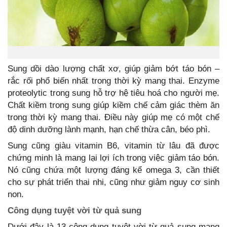
Sung dồi dào lượng chất xơ, giúp giảm bớt táo bón –
rắc rối phổ biến nhất trong thời kỳ mang thai. Enzyme
proteolytic trong sung hỗ trợ hệ tiêu hoá cho người mẹ.
Chất kiềm trong sung giúp kiềm chế cảm giác thèm ăn
trong thời kỳ mang thai. Điều này giúp mẹ có một chế
độ dinh dưỡng lành mạnh, hạn chế thừa cân, béo phì.
Sung cũng giàu vitamin B6, vitamin từ lâu đã được
chứng minh là mang lại lợi ích trong việc giảm táo bón.
Nó cũng chứa một lượng đáng kể omega 3, cần thiết
cho sự phát triển thai nhi, cũng như giảm nguy cơ sinh
non.
Công dụng tuyệt vời từ quả sung
Dưới đây là 13 công dụng tuyệt vời từ quả sung mang