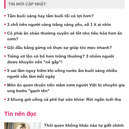
TIN MỚI CẬP NHẬT
Tắm buổi sáng hay tắm buổi tối có lợi hơn?
3 chỗ trên người càng trắng càng yếu, số 1 ít ai nhìn
Có phải ăn cháo thường xuyên sẽ tốt cho tiêu hóa hơn ăn
cơm?
Gội đầu bằng gừng có thực sự giúp tóc mọc nhanh?
Trứng vịt lộn có bổ hơn trứng thường? 3 nhóm người
được khuyên nên "né gấp"!
5 sai lầm nguy hiểm khi uống nước ấm buổi sáng nhiều
người vẫn làm mỗi ngày
Món ăn quen thuộc trên mâm cơm người Việt bị chuyên gia
ung bướu "gạch tên"
3 khung giờ uống cà phê hại sức khỏe: Rút ngắn tuổi thọ
Tin nên đọc
Thói quen không khác nào tự giết chính