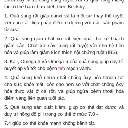
lại có thể bạn chưa biết, theo Boldsky.
1. Quả sung rất giàu canxi và là một sự thay thế tuyệt
vời cho các liệu pháp điều trị dị ứng với các sản phẩm
từ sữa.
2. Quả sung giàu chất xơ rất hiệu quả cho kế hoạch
giảm cân. Chất xơ này cũng rất tuyệt vời cho hệ tiêu
hóa và giúp làm giảm kích thích hội chứng ruột (IBS).
3. Kali, Omega-3 và Omega-6 của quả sung giúp duy trì
huyết áp và tốt cho bệnh
tim
mạch vành.
4. Quả sung khô chứa chất chống ôxy hóa fenola tốt
cho sức khỏe mắt, còn cao hơn so với chất chống ôxy
hóa thực vật ở cà rốt, và giúp ngừa bệnh thoái hóa
điểm vàng liên quan tuổi tác.
5. Quả sung sản xuất kiềm, giúp cơ thể đạt được và
duy trì nồng độ pH trong cơ thể ở mức 7,0 -
7,4 giúp cơ thể khỏe mạnh không bệnh tật.