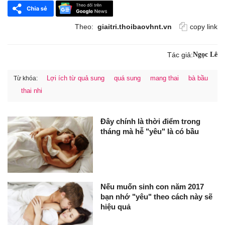
Theo:
giaitri.thoibaovhnt.vn
copy link
Tác giả:
Ngọc Lê
Lợi ích từ quả sung
quá sung
mang thai
bà bầu
Từ khóa:
thai nhi
Đây chính là thời điểm trong
tháng mà hễ "yêu" là có bầu
Nếu muốn sinh con năm 2017
bạn nhớ "yêu" theo cách này sẽ
hiệu quả