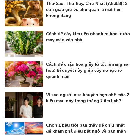
Thứ Sáu, Thứ Bảy, Chủ Nhật (7,8,9/8): 3
con giáp giữ ví, chủ quan là mất tiền
không đáng
Cách để cây kim tiền nhanh ra hoa, rước
may mắn vào nhà
Cách để chậu hoa giấy từ tốt lá sang sai
hoa: Bí quyết này giúp cây nở rực rỡ
quanh năm
Vì sao người xưa khuyên hạn chế mặc 2
kiểu màu này trong tháng 7 âm lịch?
Chọn 1 bầu trời bạn thấy dễ chịu nhất
để khám phá điều bất ngờ về bản thân