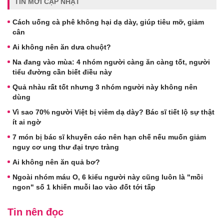
TIN MỚI CẬP NHẬT
Cách uống cà phê không hại dạ dày, giúp tiêu mỡ, giảm
cân
Ai không nên ăn dưa chuột?
Na đang vào mùa: 4 nhóm người càng ăn càng tốt, người
tiểu đường cần biết điều này
Quả nhàu rất tốt nhưng 3 nhóm người này không nên
dùng
Vì sao 70% người Việt bị viêm dạ dày? Bác sĩ tiết lộ sự thật
ít ai ngờ
7 món bị bác sĩ khuyến cáo nên hạn chế nếu muốn giảm
nguy cơ ung thư đại trực tràng
Ai không nên ăn quả bơ?
Ngoài nhóm máu O, 6 kiểu người này cũng luôn là "mồi
ngon" số 1 khiến muỗi lao vào đốt tới tấp
Tin nên đọc