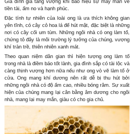
Gia đình gia tăng vượng khí báo hiệu sự may mắn về
tiền tài, ấm no và hạnh phúc.
Đặc tính tự nhiên của loài ong là ưa thích không gian
yên tĩnh, có cây cỏ hoa lá để hút mật, đặc biệt là những
nơi có cây cối um tùm. Những ngôi nhà có ong làm tổ,
chứng tỏ đây là môi trường lý tưởng của chúng, vượng
khí tràn trề, thiên nhiên xanh mát.
Theo quan niệm dân gian thì hiện tượng ong làm tổ
trong nhà là điềm báo tốt lành, gia đình sắp có tài lộc và
càng thịnh vượng hơn nữa nếu như ong vò vẽ làm tổ ở
cửa. Ong mang khí dương nên rất dễ bị thu hút bởi
những ngôi nhà có độ ẩm cao, nhiều bóng râm. Sự xuất
hiện của chúng mang lại cân bằng âm dương cho ngôi
nhà, mang lại may mắn, giàu có cho gia chủ.