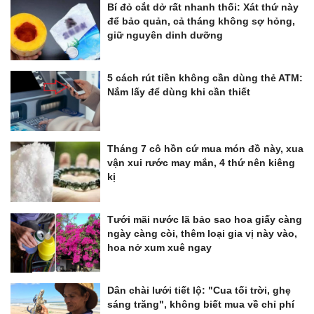
Bí đỏ cắt dở rất nhanh thối: Xát thứ này
để bảo quản, cả tháng không sợ hỏng,
giữ nguyên dinh dưỡng
5 cách rút tiền không cần dùng thẻ ATM:
Nắm lấy để dùng khi cần thiết
Tháng 7 cô hồn cứ mua món đồ này, xua
vận xui rước may mắn, 4 thứ nên kiêng
kị
Tưới mãi nước lã bảo sao hoa giấy càng
ngày càng còi, thêm loại gia vị này vào,
hoa nở xum xuê ngay
Dân chài lưới tiết lộ: "Cua tối trời, ghẹ
sáng trăng", không biết mua về chỉ phí