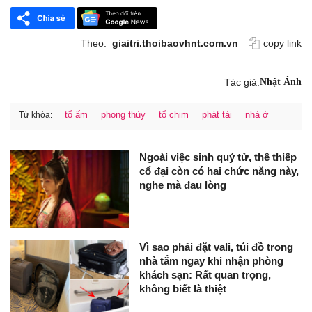
Theo:
giaitri.thoibaovhnt.com.vn
copy link
Tác giả:
Nhật Ánh
tổ ấm
phong thủy
tổ chim
phát tài
nhà ở
Từ khóa:
Ngoài việc sinh quý tử, thê thiếp
cổ đại còn có hai chức năng này,
nghe mà đau lòng
Vì sao phải đặt vali, túi đồ trong
nhà tắm ngay khi nhận phòng
khách sạn: Rất quan trọng,
không biết là thiệt