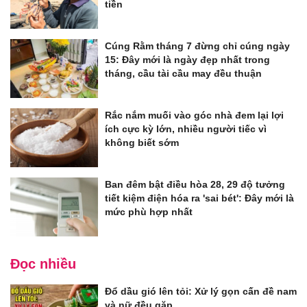
tiền
Cúng Rằm tháng 7 đừng chỉ cúng ngày
15: Đây mới là ngày đẹp nhất trong
tháng, cầu tài cầu may đều thuận
Rắc nắm muối vào góc nhà đem lại lợi
ích cực kỳ lớn, nhiều người tiếc vì
không biết sớm
Ban đêm bật điều hòa 28, 29 độ tưởng
tiết kiệm điện hóa ra 'sai bét': Đây mới là
mức phù hợp nhất
Đọc nhiều
Đổ dầu gió lên tỏi: Xử lý gọn cấn đề nam
và nữ đều gặp