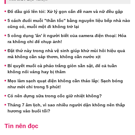
Đổ dầu gió lên tỏi: Xử lý gọn cấn đề nam và nữ đều gặp
5 cách đuổi muỗi "thần tốc" bằng nguyên liệu bếp nhà nào
cũng có, muỗi một đi không trở lại
5 công dụng 'ẩn' ít người biết của camera điện thoại: Hóa
ra không chỉ để chụp ảnh!
Đặt thứ này trong nhà vệ sinh giúp khử mùi hôi hiệu quả
mà không cần sáp thơm, không cần nước xịt
Bí quyết muối cà pháo trắng giòn sần sật, để cả tuần
không nổi váng hay bị thâm
Mẹo làm sạch quạt điện không cần tháo lắp: Sạch bóng
như mới chỉ trong 5 phút!
Có nên đựng sữa trong cốc giữ nhiệt không?
Tháng 7 âm lịch, vì sao nhiều người dặn không nên thắp
hương vào buổi tối?
Tin nên đọc