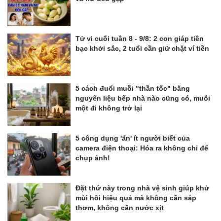
Tử vi cuối tuần 8 - 9/8: 2 con giáp tiền
bạc khởi sắc, 2 tuổi cần giữ chặt ví tiền
5 cách đuổi muỗi "thần tốc" bằng
nguyên liệu bếp nhà nào cũng có, muỗi
một đi không trở lại
5 công dụng 'ẩn' ít người biết của
camera điện thoại: Hóa ra không chỉ để
chụp ảnh!
Đặt thứ này trong nhà vệ sinh giúp khử
mùi hôi hiệu quả mà không cần sáp
thơm, không cần nước xịt