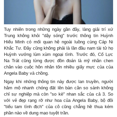
Tuy nhiên trong những ngày gần đây, làng giải trí xứ
Trung không khỏi "dậy sóng" trước thông tin Huỳnh
Hiểu Minh có mối quan hệ ngoài luồng cùng Cáp Ni
Khắc Tư. Đây cũng không phải là lần đầu nam tài tử họ
Huỳnh vướng lùm xùm ngoại tình. Trước đó, Cổ Lực
Na Trát cũng từng được đồn đoán là mỹ nhân chen
chân vào cuộc hôn nhân tốn nhiều giấy mực của của
Angela Baby và chồng.
Ngay khi những thông tin này được lan truyền, người
hâm mộ nhanh chóng đặt lên bàn cân so sánh không
chỉ sự nghiệp mà còn "so kè" nhan sắc của cả 3. So
với vẻ đẹp rạng rỡ như hoa của Angela Baby, bộ đôi
"tiểu tam tình địch" của cô cũng chẳng hề thua kém
phần nào về dung mạo tuyệt trần.