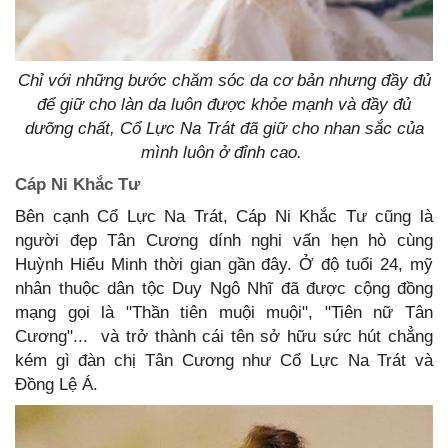
Chỉ với những bước chăm sóc da cơ bản nhưng đầy đủ
để giữ cho làn da luôn được khỏe mạnh và đầy đủ
dưỡng chất, Cổ Lực Na Trát đã giữ cho nhan sắc của
mình luôn ở đỉnh cao.
Cáp Ni Khắc Tư
Bên cạnh Cổ Lực Na Trát, Cáp Ni Khắc Tư cũng là
người đẹp Tân Cương dính nghi vấn hẹn hò cùng
Huỳnh Hiểu Minh thời gian gần đây. Ở độ tuổi 24, mỹ
nhân thuộc dân tộc Duy Ngô Nhĩ đã được cộng đồng
mạng gọi là "Thần tiên muội muội", "Tiên nữ Tân
Cương"... và trở thành cái tên sở hữu sức hút chẳng
kém gì đàn chị Tân Cương như Cổ Lực Na Trát và
Đồng Lệ Á.