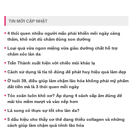
TIN MỚI CẬP NHẬT
4 thói quen nhiều người mắc phải khiến môi ngày càng
thâm, khô nứt dù chăm dùng son dưỡng
Loại quả vừa ngon miệng vừa giàu dưỡng chất hỗ trợ
chăm sóc làn da
Trấn Thành xuất hiện với chiếc mũi khác lạ
Cách sử dụng lá tía tô đúng để phát huy hiệu quả làm đẹp
Ở tuổi 39, điều giúp làm chậm lão hóa không phải mỹ phẩm
đắt tiền mà là 3 thói quen mỗi ngày
Tóc xoăn luôn khô xơ? Áp dụng 4 cách cấp ẩm đúng để
mái tóc mềm mượt và vào nếp hơn
Lá sung có thực sự tốt cho làn da?
5 dấu hiệu cho thấy cơ thể đang thiếu collagen và những
cách giúp làm chậm quá trình lão hóa