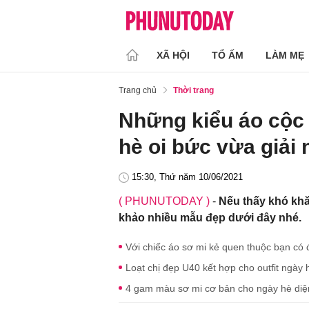
XÃ HỘI
TỔ ẤM
LÀM MẸ
Trang chủ
Thời trang
Những kiểu áo cộc 
hè oi bức vừa giải
15:30, Thứ năm 10/06/2021
( PHUNUTODAY )
-
Nếu thấy khó khă
khảo nhiều mẫu đẹp dưới đây nhé.
Với chiếc áo sơ mi kẻ quen thuộc bạn có 
Loạt chị đẹp U40 kết hợp cho outfit ngày 
4 gam màu sơ mi cơ bản cho ngày hè diện 