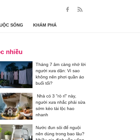
UỘC SỐNG
KHÁM PHÁ
c nhiều
Tháng 7 âm càng nhớ lời
người xưa dặn: Vì sao
không nên phơi quần áo
buổi tối?
Nhà có 3 "rò rỉ" này,
người xưa nhắc phải sửa
sớm kẻo tài lộc hao
nhanh
Nước đun sôi để nguội
nên dùng trong bao lâu?