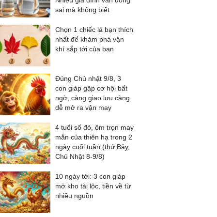
Nhiều gia đình vẫn uống
sai mà không biết
Chọn 1 chiếc lá bạn thích
nhất để khám phá vận
khí sắp tới của bạn
Đúng Chủ nhật 9/8, 3
con giáp gặp cơ hội bất
ngờ, càng giao lưu càng
dễ mở ra vận may
4 tuổi số đỏ, ôm trọn may
mắn của thiên hạ trong 2
ngày cuối tuần (thứ Bảy,
Chủ Nhật 8-9/8)
10 ngày tới: 3 con giáp
mở kho tài lộc, tiền về từ
nhiều nguồn