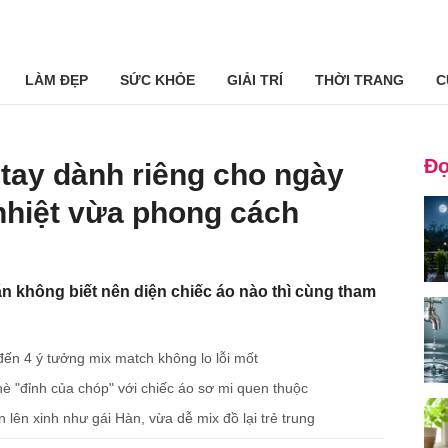
LÀM ĐẸP
SỨC KHỎE
GIẢI TRÍ
THỜI TRANG
C
Đọ
tay dành riêng cho ngày
 nhiệt vừa phong cách
n không biết nên diện chiếc áo nào thì cùng tham
đến 4 ý tưởng mix match không lo lỗi mốt
hè "đỉnh của chóp" với chiếc áo sơ mi quen thuộc
lên xinh như gái Hàn, vừa dễ mix đồ lại trẻ trung