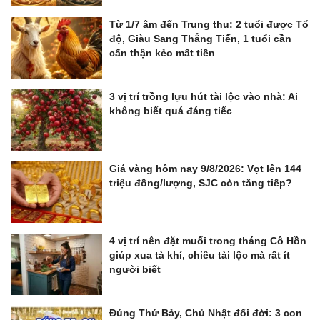
Từ 1/7 âm đến Trung thu: 2 tuổi được Tổ
độ, Giàu Sang Thẳng Tiến, 1 tuổi cần
cẩn thận kẻo mất tiền
3 vị trí trồng lựu hút tài lộc vào nhà: Ai
không biết quá đáng tiếc
Giá vàng hôm nay 9/8/2026: Vọt lên 144
triệu đồng/lượng, SJC còn tăng tiếp?
4 vị trí nên đặt muối trong tháng Cô Hồn
giúp xua tà khí, chiêu tài lộc mà rất ít
người biết
Đúng Thứ Bảy, Chủ Nhật đổi đời: 3 con