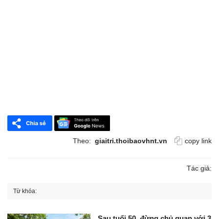
Theo:
giaitri.thoibaovhnt.vn
copy link
Tác giả:
Từ khóa:
Sau tuổi 50, đừng chủ quan với 3