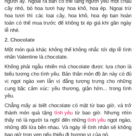
người ấy. Ngoài ra bạn có thể tặng người yêu một chậu
cây nhỏ, bó hoa tươi hay hoa khô, hoa ép. Ngoại trừ
hoa tươi thì các loại cây, hoa khô, hoa ép bạn hoàn
toàn có thể mua trước để không bị ép giá khi gần ngày
lễ nhé.
2. Chocolate
Một món quà khác không thể không nhắc tới dịp lễ tình
nhân Valentine là chocolate.
Không phải ngẫu nhiên mà chocolate được lựa chọn là
biểu tượng cho tình yêu. Bản thân món đồ ăn này có đủ
vị ngọt ngào xen lẫn vị đắng tượng trưng cho những
cung bậc cảm xúc: yêu thương, giận hờn... trong tình
yêu.
Chẳng mấy ai biết chocolate có mặt từ bao giờ, và trở
thành món quà tặng
tình yêu
từ bao giờ. Nhưng nhìn
thấy nó là người ta nghĩ đến những
tình yêu
ngọt ngào,
những đôi lứa bên nhau. Và ngày lễ tình nhân sẽ không
bao giờ trọn vẹn nếu thiếu đi hương vị của nó.