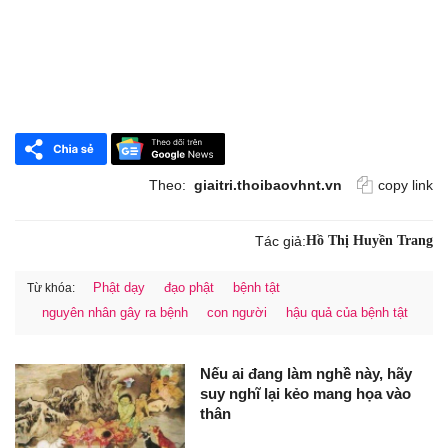
Theo:
giaitri.thoibaovhnt.vn
copy link
Tác giả:
Hồ Thị Huyền Trang
Phật dạy
đạo phật
bệnh tật
Từ khóa:
nguyên nhân gây ra bệnh
con người
hậu quả của bệnh tật
Nếu ai đang làm nghề này, hãy
suy nghĩ lại kẻo mang họa vào
thân