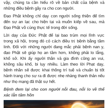
vậy, chúng ta cần hiểu rõ về bản chất của bệnh và
những điều bệnh gây ra cho con người.
Đạo Phật không chỉ dạy con người sống thiện để tìm
đến sự an lạc cho hiện tại và muôn kiếp về sau, mà
Đạo Phật vô cùng thực tế trong đời sống.
Lời dạy của Đức Phật để lại bao trùm mọi lĩnh vực
trong xã hội, trong đó có cách điều trị bệnh bằng tâm
linh. Đối với những người đang mắc phải bệnh nan y,
đạo Phật sẽ giúp họ an tâm hơn, không phải lo lắng,
khổ sở. Khi ấy người thân và gia đình cũng an vui,
không sầu khổ, bi lụy nhiều. Làm theo lời Phạt dạy,
bệnh nhân sẽ được khai thông trí tuệ và chuẩn bị tốt
hành trang cho sự ra đi được nhẹ nhàng thanh thản nếu
như thọ mạng đã thật sự hết.
Bệnh đem lại cho con người nỗi đau, nỗi lo về thể
xác lẫn tâm hồn