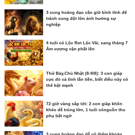
3 cung hoàng đạo cần giữ bình tĩnh để
tránh xung đột lớn ảnh hưởng sự
nghiệp
4 tuổi có Lộc Rơi Lộc Vãi, sang tháng 7
Âm vượng vận phất lên
Thứ Bảy,Chủ Nhật (8-9/8): 3 con giáp
cực đỏ cả tình lẫn tiền, biết điều này có
thể bật mạnh
72 giờ vàng sắp tới: 2 con giáp khôn
khéo dễ trúng lớn, 1 tuổi cónguồn thu
phụ bất ngờ
3 cung hoàng đạo dễ có thêm khoản