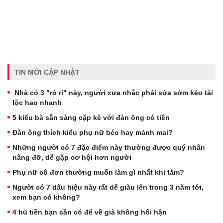
TIN MỚI CẬP NHẬT
Nhà có 3 "rò rỉ" này, người xưa nhắc phải sửa sớm kẻo tài
lộc hao nhanh
5 kiểu bà sẵn sàng cặp kè với đàn ông có tiền
Đàn ông thích kiểu phụ nữ béo hay mảnh mai?
Những người có 7 đặc điểm này thường được quý nhân
nâng đỡ, dễ gặp cơ hội hơn người
Phụ nữ cô đơn thường muốn làm gì nhất khi tắm?
Người có 7 dấu hiệu này rất dễ giàu lên trong 3 năm tới,
xem bạn có không?
4 hũ tiền bạn cần có để về già không hối hận