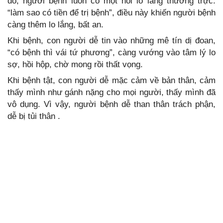
đó, người bệnh luôn có một nỗi lo lắng thường trực:
“làm sao có tiền để trị bệnh”, điều này khiến người bệnh
càng thêm lo lắng, bất an.
Khi bệnh, con người dễ tin vào những mê tín dị đoan,
“có bệnh thì vái tứ phương”, càng vướng vào tâm lý lo
sợ, hồi hộp, chờ mong rồi thất vọng.
Khi bệnh tật, con người dễ mặc cảm về bản thân, cảm
thấy mình như gánh nặng cho mọi người, thấy mình đã
vô dụng. Vì vậy, người bệnh dễ than thân trách phận,
dễ bị tủi thân .