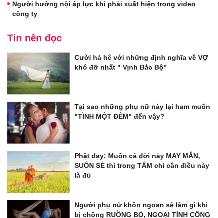
Người hướng nội áp lực khi phải xuất hiện trong video
công ty
Tin nên đọc
Cười hả hê với những định nghĩa về VỢ
khó đỡ nhất " Vịnh Bắc Bộ"
Tại sao những phụ nữ này lại ham muốn
"TÌNH MỘT ĐÊM" đến vậy?
Phật dạy: Muốn cả đời này MAY MẮN,
SUÔN SẺ thì trong TÂM chỉ cần điều này
là đủ
Người phụ nữ khôn ngoan sẽ làm gì khi
bị chồng RUỒNG BỎ, NGOẠI TÌNH CÔNG