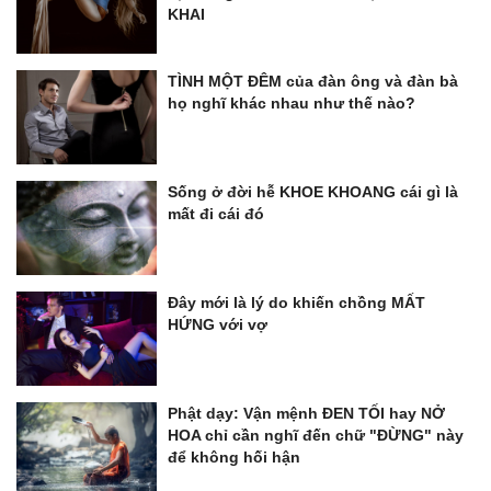
KHAI
TÌNH MỘT ĐÊM của đàn ông và đàn bà
họ nghĩ khác nhau như thế nào?
Sống ở đời hễ KHOE KHOANG cái gì là
mất đi cái đó
Đây mới là lý do khiến chồng MẤT
HỨNG với vợ
Phật dạy: Vận mệnh ĐEN TỐI hay NỞ
HOA chỉ cần nghĩ đến chữ "ĐỪNG" này
để không hối hận