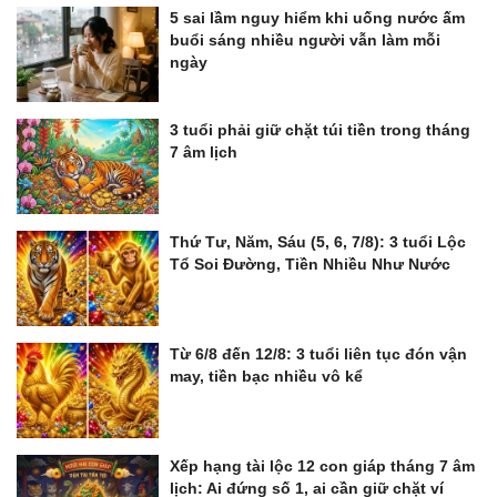
5 sai lầm nguy hiểm khi uống nước ấm
buổi sáng nhiều người vẫn làm mỗi
ngày
3 tuổi phải giữ chặt túi tiền trong tháng
7 âm lịch
Thứ Tư, Năm, Sáu (5, 6, 7/8): 3 tuổi Lộc
Tổ Soi Đường, Tiền Nhiều Như Nước
Từ 6/8 đến 12/8: 3 tuổi liên tục đón vận
may, tiền bạc nhiều vô kể
Xếp hạng tài lộc 12 con giáp tháng 7 âm
lịch: Ai đứng số 1, ai cần giữ chặt ví