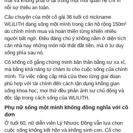
mái và không phải ở lại trong một mối quan hệ chỉ vì
nỗi sợ thiếu an toàn.
Câu chuyện của một cô gái 36 tuổi có nickname
WLILITH đang sống một mình trong căn hộ rộng 150m²
do chính mình mua và hoàn thiện từng khiến nhiều
người bất ngờ. Điều đáng chú ý không nằm ở diện tích
căn nhà hay những món nội thất đắt tiền, mà ở tư duy
sống phía sau nó.
Cô không cố gắng chứng minh bản thân bằng sự xa xỉ,
mà bằng khả năng tự chăm lo cho cuộc sống của chính
mình. Từ việc nâng cấp nhà cửa theo từng giai đoạn
phù hợp với tài chính đến cách tận dụng không gian
sống khoa học, mọi thứ đều phản ánh sự chủ động và
độc lập trong cách sống của WLILITH.
Phụ nữ sống một mình không đồng nghĩa với cô
đơn
Ở tuổi 60, nữ diễn viên Lý Nhược Đồng vẫn lựa chọn
cuộc sống không kết hôn và không sinh con. Cô cho