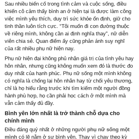
Sau nhiều biến cố trong tình cảm và cuộc sống, điều
khiến cô cảm thấy bình an ở hiện tại là được làm công
việc mình yêu thích, duy trì sức khỏe ổn định, giữ cho
tinh thần luôn tích cực. “Tôi muốn đi con đường thuộc
về riêng mình, không cần ai định nghĩa thay”, nữ diễn
viên chia sẻ. Quan điểm ấy cũng phản ánh suy nghĩ
của rất nhiều phụ nữ hiện nay.
Phụ nữ hiện đại không phủ nhận giá trị của tình yêu hay
hôn nhân, nhưng cũng không muốn xem đó là thước đo
duy nhất của hạnh phúc. Phụ nữ sống một mình không
có nghĩa là chống lại hôn nhân hay từ chối yêu thương,
chỉ là họ hiểu rằng trước khi tìm kiếm một người đồng
hành phù hợp, họ cần phải học cách ở một mình mà
vẫn cảm thấy đủ đầy.
Bình yên lớn nhất là trở thành chỗ dựa cho
chính mình
Điều đáng quý nhất ở những người
phụ nữ sống một
mình
có lẽ nằm ở sự bình yên. Thay vì chạy theo kỳ