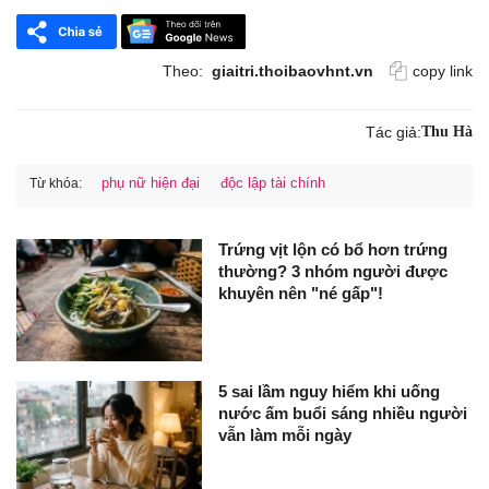
Theo:
giaitri.thoibaovhnt.vn
copy link
Tác giả:
Thu Hà
phụ nữ hiện đại
độc lập tài chính
Từ khóa:
Trứng vịt lộn có bổ hơn trứng
thường? 3 nhóm người được
khuyên nên "né gấp"!
5 sai lầm nguy hiểm khi uống
nước ấm buổi sáng nhiều người
vẫn làm mỗi ngày