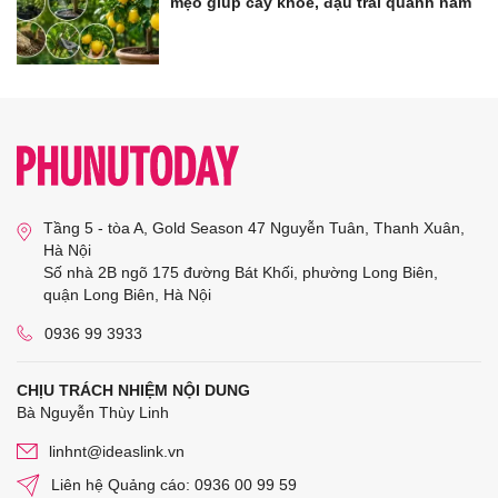
mẹo giúp cây khỏe, đậu trái quanh năm
Tầng 5 - tòa A, Gold Season 47 Nguyễn Tuân, Thanh Xuân,
Hà Nội
Số nhà 2B ngõ 175 đường Bát Khối, phường Long Biên,
quận Long Biên, Hà Nội
0936 99 3933
CHỊU TRÁCH NHIỆM NỘI DUNG
Bà Nguyễn Thùy Linh
linhnt@ideaslink.vn
Liên hệ Quảng cáo: 0936 00 99 59