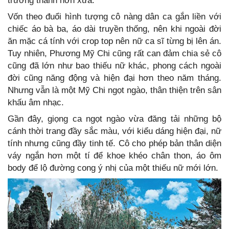
trưởng thành hơn xưa.
Vốn theo đuổi hình tượng cô nàng dân ca gắn liền với
chiếc áo bà ba, áo dài truyền thống, nên khi ngoài đời
ăn mặc cá tính với crop top nên nữ ca sĩ từng bị lên án.
Tuy nhiên, Phương Mỹ Chi cũng rất can đảm chia sẻ cô
cũng đã lớn như bao thiếu nữ khác, phong cách ngoài
đời cũng năng động và hiện đại hơn theo năm tháng.
Nhưng vẫn là một Mỹ Chi ngọt ngào, thân thiện trên sân
khấu âm nhạc.
Gần đây, giọng ca ngọt ngào vừa đăng tải những bộ
cánh thời trang đầy sắc màu, với kiểu dáng hiện đại, nữ
tính nhưng cũng đầy tinh tế. Cô cho phép bản thân diện
váy ngắn hơn một tí để khoe khéo chân thon, áo ôm
body để lộ đường cong ý nhị của một thiếu nữ mới lớn.