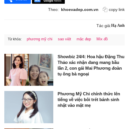
Theo:
khoevadep.com.vn
copy link
Tác giả:
Hạ Anh
phương mỹ chi
sao việt
mặc đẹp
Mix đồ
Từ khóa:
Showbiz 24/4: Hoa hậu Đặng Thu
Thảo xác nhận đang mang bầu
lần 2, con gái Mai Phương đoàn
tụ ông bà ngoại
Phương Mỹ Chi chính thức lên
tiếng về việc bôi trét bánh sinh
nhật vào mặt mẹ