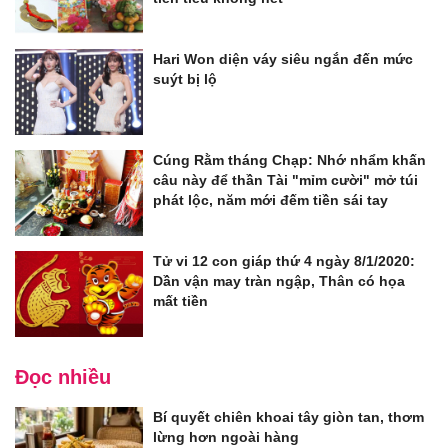
Hari Won diện váy siêu ngắn đến mức
suýt bị lộ
Cúng Rằm tháng Chạp: Nhớ nhẩm khấn
câu này để thần Tài "mỉm cười" mở túi
phát lộc, năm mới đếm tiền sái tay
Tử vi 12 con giáp thứ 4 ngày 8/1/2020:
Dần vận may tràn ngập, Thân có họa
mất tiền
Đọc nhiều
Bí quyết chiên khoai tây giòn tan, thơm
lừng hơn ngoài hàng