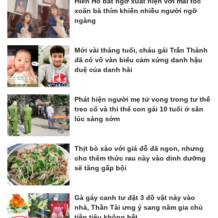
Hiền Hồ bất ngờ xuất hiện với mái tóc
xoăn bà thím khiến nhiều người ngỡ
ngàng
Mới vài tháng tuổi, cháu gái Trấn Thành
đã có vô vàn biểu cảm xứng danh hậu
duệ của danh hài
Phát hiện người mẹ tử vong trong tư thế
treo cổ và thi thể con gái 10 tuổi ở sân
lúc sáng sớm
Thịt bò xào với giá đỗ đã ngon, nhưng
cho thêm thức rau này vào dinh dưỡng
sẽ tăng gấp bội
Gà gáy canh tư đặt 3 đồ vật này vào
nhà, Thần Tài ưng ý sang năm gia chủ
tiền tiêu không hết