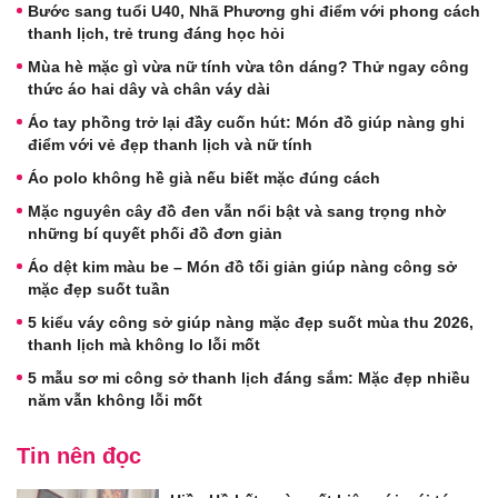
Bước sang tuổi U40, Nhã Phương ghi điểm với phong cách
thanh lịch, trẻ trung đáng học hỏi
Mùa hè mặc gì vừa nữ tính vừa tôn dáng? Thử ngay công
thức áo hai dây và chân váy dài
Áo tay phồng trở lại đầy cuốn hút: Món đồ giúp nàng ghi
điểm với vẻ đẹp thanh lịch và nữ tính
Áo polo không hề già nếu biết mặc đúng cách
Mặc nguyên cây đồ đen vẫn nổi bật và sang trọng nhờ
những bí quyết phối đồ đơn giản
Áo dệt kim màu be – Món đồ tối giản giúp nàng công sở
mặc đẹp suốt tuần
5 kiểu váy công sở giúp nàng mặc đẹp suốt mùa thu 2026,
thanh lịch mà không lo lỗi mốt
5 mẫu sơ mi công sở thanh lịch đáng sắm: Mặc đẹp nhiều
năm vẫn không lỗi mốt
Tin nên đọc