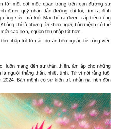
m tới một cột mốc quan trọng trên con đường sự
ệnh được quý nhân dẫn đường chỉ lối, tìm ra định
 công sức mà tuổi Mão bỏ ra được cấp trên công
Không chỉ là những lời khen ngợi, bản mệnh có thể
rí mới cao hơn, nguồn thu nhập tốt hơn.
hu nhập tốt từ các dự án bên ngoài, từ công việc
áo, luôn mang đến sự thân thiện, ấm áp cho những
à người thẳng thắn, nhiệt tình. Tử vi nói rằng tuổi
m 2024. Bản mệnh có sự kiên trì, nhẫn nại nên đón