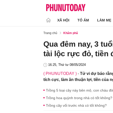
XÃ HỘI
TỔ ẤM
LÀM MẸ
Trang chủ
Khám phá
Qua đêm nay, 3 tuổi
tài lộc rực đỏ, tiền
16:25, Thứ tư 08/05/2024
( PHUNUTODAY )
-
Tử vi dự báo rằn
tích cực, làm ăn thuận lợi, tiền của 
Trồng 5 loại cây này bên mộ, con cháu đờ
Trồng hoa quỳnh trong nhà có tốt không?
Trồng cây vối trước nhà có tốt không?