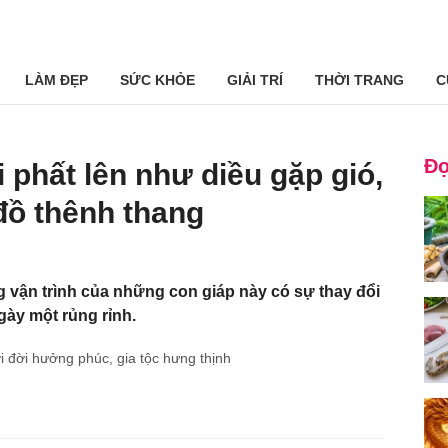
LÀM ĐẸP
SỨC KHỎE
GIẢI TRÍ
THỜI TRANG
C
Đọ
 phất lên như diều gặp gió,
 đồ thênh thang
g vận trình của những con giáp này có sự thay đổi
ngày một rủng rỉnh.
i đời hưởng phúc, gia tộc hưng thịnh