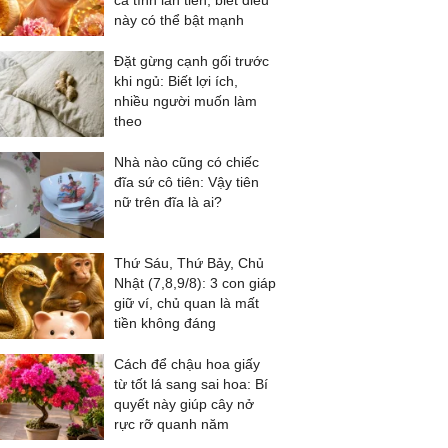
cả tình lẫn tiền, biết điều
này có thể bật mạnh
Đặt gừng cạnh gối trước
khi ngủ: Biết lợi ích,
nhiều người muốn làm
theo
Nhà nào cũng có chiếc
đĩa sứ cô tiên: Vậy tiên
nữ trên đĩa là ai?
Thứ Sáu, Thứ Bảy, Chủ
Nhật (7,8,9/8): 3 con giáp
giữ ví, chủ quan là mất
tiền không đáng
Cách để chậu hoa giấy
từ tốt lá sang sai hoa: Bí
quyết này giúp cây nở
rực rỡ quanh năm