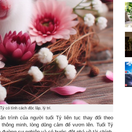
Tý có tính cách độc lập, lý trí.
n trình của người tuổi Tý liên tục thay đổi theo
 thông minh, lòng dũng cảm để vươn lên. Tuổi Tý
on đường sự nghiệp và có bước đột phá về tài chính.