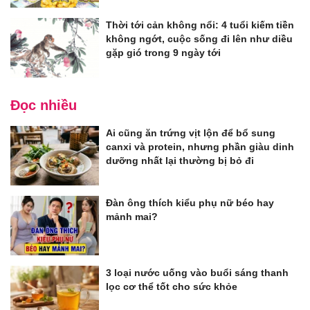
Thời tới cản không nổi: 4 tuổi kiếm tiền
không ngớt, cuộc sống đi lên như diều
gặp gió trong 9 ngày tới
Đọc nhiều
Ai cũng ăn trứng vịt lộn để bổ sung
canxi và protein, nhưng phần giàu dinh
dưỡng nhất lại thường bị bỏ đi
Đàn ông thích kiểu phụ nữ béo hay
mảnh mai?
3 loại nước uống vào buổi sáng thanh
lọc cơ thể tốt cho sức khỏe