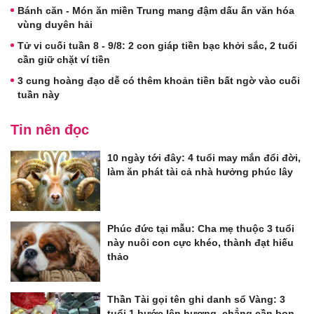
Bánh căn - Món ăn miền Trung mang đậm dấu ấn văn hóa
vùng duyên hải
Tử vi cuối tuần 8 - 9/8: 2 con giáp tiền bạc khởi sắc, 2 tuổi
cần giữ chặt ví tiền
3 cung hoàng đạo dễ có thêm khoản tiền bất ngờ vào cuối
tuần này
Tin nên đọc
10 ngày tới đây: 4 tuổi may mắn đổi đời,
làm ăn phát tài cả nhà hưởng phúc lây
Phúc đức tại mẫu: Cha mẹ thuộc 3 tuổi
này nuôi con cực khéo, thành đạt hiếu
thảo
Thần Tài gọi tên ghi danh sổ Vàng: 3
tuổi 1 bước lên hương, chẳng cần bon