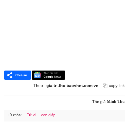
Theo:
giaitri.thoibaovhnt.com.vn
copy link
Tác giả:
Minh Thu
Tử vi
con giáp
Từ khóa: