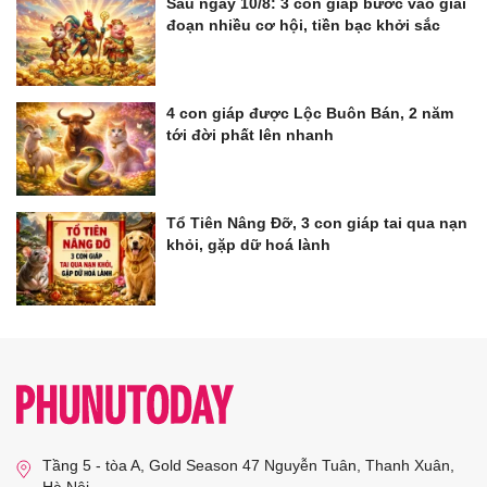
Sau ngày 10/8: 3 con giáp bước vào giai
đoạn nhiều cơ hội, tiền bạc khởi sắc
4 con giáp được Lộc Buôn Bán, 2 năm
tới đời phất lên nhanh
Tổ Tiên Nâng Đỡ, 3 con giáp tai qua nạn
khỏi, gặp dữ hoá lành
Tầng 5 - tòa A, Gold Season 47 Nguyễn Tuân, Thanh Xuân,