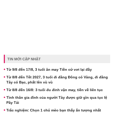
TIN MỚI CẬP NHẬT
Từ 9/8 đến 17/8, 3 tuổi ăn may Tiền cứ vơi lại đầy
Từ 8/8 đến Tết 2027, 3 tuổi đi đằng Đông có Vàng, đi đằng
Tây có Bạc, phất lên vù vù
Từ 8/8 đến 16/8: 3 tuổi đu đỉnh vận may, tiền về liên tục
Tình thân gia đình của người Tày được giữ gìn qua tục lệ
Pây Tái
Trắc nghiệm: Chọn 1 chú mèo bạn thấy ấn tượng nhất