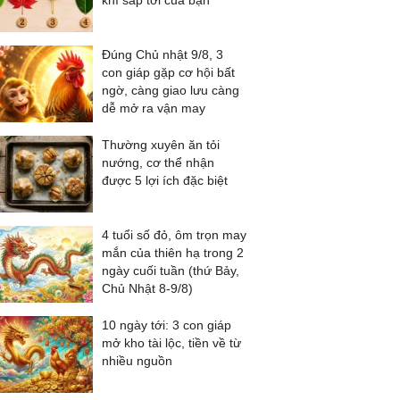
khí sắp tới của bạn
Đúng Chủ nhật 9/8, 3
con giáp gặp cơ hội bất
ngờ, càng giao lưu càng
dễ mở ra vận may
Thường xuyên ăn tỏi
nướng, cơ thể nhận
được 5 lợi ích đặc biệt
4 tuổi số đỏ, ôm trọn may
mắn của thiên hạ trong 2
ngày cuối tuần (thứ Bảy,
Chủ Nhật 8-9/8)
10 ngày tới: 3 con giáp
mở kho tài lộc, tiền về từ
nhiều nguồn