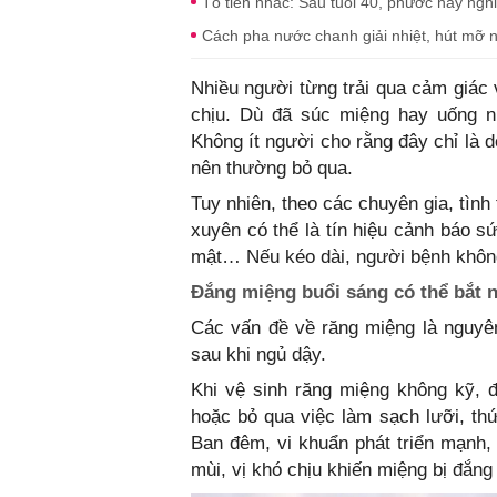
Tổ tiên nhắc: Sau tuổi 40, phước hay nghi
Cách pha nước chanh giải nhiệt, hút mỡ
Nhiều người từng trải qua cảm giác 
chịu. Dù đã súc miệng hay uống n
Không ít người cho rằng đây chỉ là 
nên thường bỏ qua.
Tuy nhiên, theo các chuyên gia, tìn
xuyên có thể là tín hiệu cảnh báo s
mật… Nếu kéo dài, người bệnh khôn
Đắng miệng buổi sáng có thể bắt 
Các vấn đề về răng miệng là nguyên
sau khi ngủ dậy.
Khi vệ sinh răng miệng không kỹ, đ
hoặc bỏ qua việc làm sạch lưỡi, thứ
Ban đêm, vi khuẩn phát triển mạnh,
mùi, vị khó chịu khiến miệng bị đắn