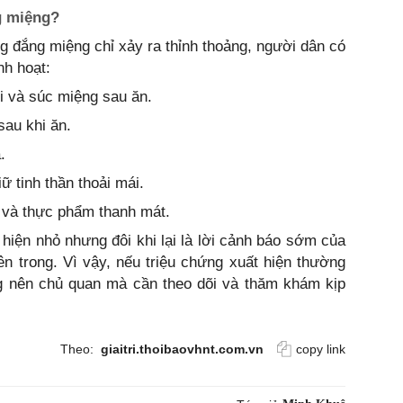
ng miệng?
ng đắng miệng chỉ xảy ra thỉnh thoảng, người dân có
nh hoạt:
ỡi và súc miệng sau ăn.
au khi ăn.
.
ữ tinh thần thoải mái.
 và thực phẩm thanh mát.
hiện nhỏ nhưng đôi khi lại là lời cảnh báo sớm của
n trong. Vì vậy, nếu triệu chứng xuất hiện thường
g nên chủ quan mà cần theo dõi và thăm khám kịp
Theo:
giaitri.thoibaovhnt.com.vn
copy link