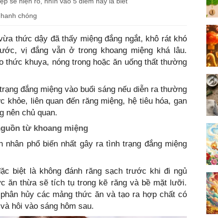
ệp sẽ hiện rõ, nhìn vào 5 điểm này là biết
 nhanh chóng
vừa thức dậy đã thấy miệng đắng ngắt, khô rát khó
ước, vị đắng vẫn ở trong khoang miệng khá lâu.
do thức khuya, nóng trong hoặc ăn uống thất thường
h trạng đắng miệng vào buổi sáng nếu diễn ra thường
ức khỏe, liên quan đến răng miệng, hệ tiêu hóa, gan
g nên chủ quan.
nguồn từ khoang miệng
 nhân phổ biến nhất gây ra tình trạng đắng miệng
ặc biệt là không đánh răng sạch trước khi đi ngủ
c ăn thừa sẽ tích tụ trong kẽ răng và bề mặt lưỡi.
 phân hủy các mảng thức ăn và tạo ra hợp chất có
g và hôi vào sáng hôm sau.