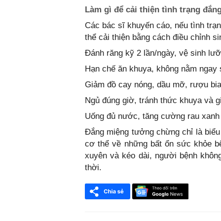
Làm gì để cải thiện tình trạng đắ
Các bác sĩ khuyến cáo, nếu tình trạ
thể cải thiện bằng cách điều chỉnh si
Đánh răng kỹ 2 lần/ngày, vệ sinh lư
Hạn chế ăn khuya, không nằm ngay s
Giảm đồ cay nóng, dầu mỡ, rượu bia
Ngủ đúng giờ, tránh thức khuya và gi
Uống đủ nước, tăng cường rau xanh
Đắng miệng tưởng chừng chỉ là biểu 
cơ thể về những bất ổn sức khỏe bê
xuyên và kéo dài, người bệnh khôn
thời.