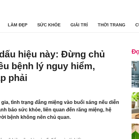
LÀM ĐẸP
SỨC KHỎE
GIẢI TRÍ
THỜI TRANG
C
Đọ
 dấu hiệu này: Đừng chủ
ều bệnh lý nguy hiểm,
p phải
gia, tình trạng đắng miệng vào buổi sáng nếu diễn
cảnh báo sức khỏe, liên quan đến răng miệng, hệ
gười bệnh không nên chủ quan.