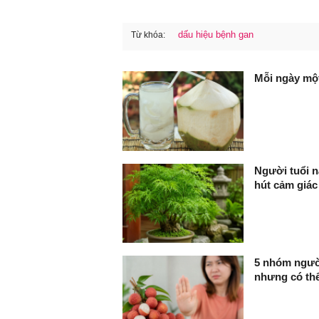
dấu hiệu bệnh gan
Từ khóa:
FaceBook
Mỗi ngày một
Người tuổi n
hút cảm giác
5 nhóm người
nhưng có thể