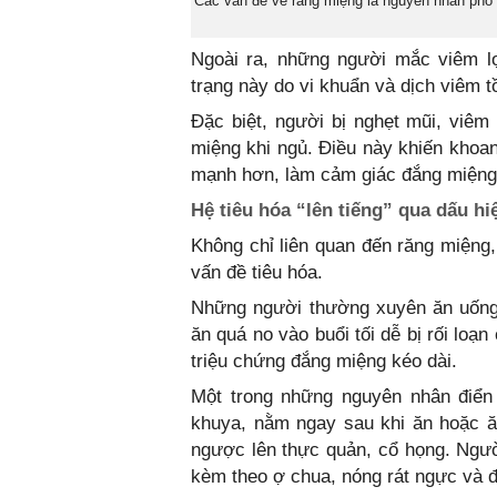
Các vấn đề về răng miệng là nguyên nhân phổ b
Ngoài ra, những người mắc viêm lợ
trạng này do vi khuẩn và dịch viêm tồ
Đặc biệt, người bị nghẹt mũi, viê
miệng khi ngủ. Điều này khiến khoan
mạnh hơn, làm cảm giác đắng miệng t
Hệ tiêu hóa “lên tiếng” qua dấu h
Không chỉ liên quan đến răng miệng,
vấn đề tiêu hóa.
Những người thường xuyên ăn uống 
ăn quá no vào buổi tối dễ bị rối loạn
triệu chứng đắng miệng kéo dài.
Một trong những nguyên nhân điển 
khuya, nằm ngay sau khi ăn hoặc ăn
ngược lên thực quản, cổ họng. Ngư
kèm theo ợ chua, nóng rát ngực và 