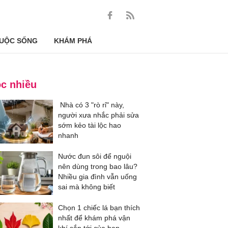
UỘC SỐNG
KHÁM PHÁ
c nhiều
Nhà có 3 "rò rỉ" này,
người xưa nhắc phải sửa
sớm kẻo tài lộc hao
nhanh
Nước đun sôi để nguội
nên dùng trong bao lâu?
Nhiều gia đình vẫn uống
sai mà không biết
Chọn 1 chiếc lá bạn thích
nhất để khám phá vận