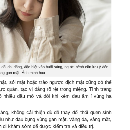
dài dai dẳng, đặc biệt vào buổi sáng, người bệnh cần lưu ý đến
ng gan mật. Ảnh minh họa
mật, sỏi mật hoặc trào ngược dịch mật cũng có thể
ực quản, tạo vị đắng rõ rệt trong miệng. Tình trạng
ồ nhiều dầu mỡ và đôi khi kèm đau âm ỉ vùng hạ
ng, không cải thiện dù đã thay đổi thói quen sinh
iệu như đau bụng vùng gan mật, vàng da, vàng mắt,
 đi khám sớm để được kiểm tra và điều trị.