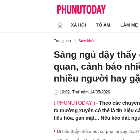
XÃ HỘI
TỔ ẤM
LÀM MẸ
Trang chủ
Sức khỏe
Sáng ngủ dậy thấy
quan, cảnh báo nhi
nhiều người hay gặ
10:02, Thứ năm 14/05/2026
( PHUNUTODAY )
-
Theo các chuyên 
ra thường xuyên có thể là tín hiệu 
tiêu hóa, gan mật… Nếu kéo dài, n
Đi tiểu thấy nhiều bọt có phải bị suy thận?