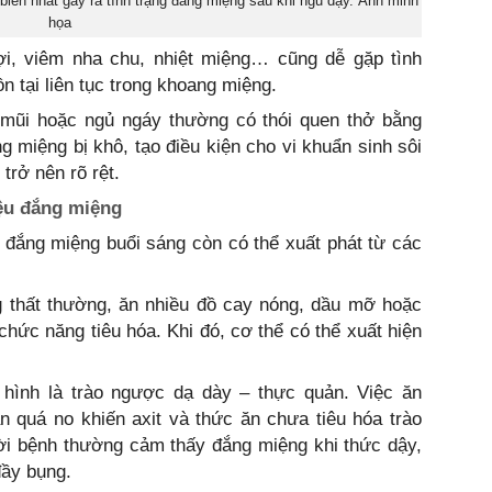
iến nhất gây ra tình trạng đắng miệng sau khi ngủ dậy. Ảnh minh
họa
i, viêm nha chu, nhiệt miệng… cũng dễ gặp tình
n tại liên tục trong khoang miệng.
m mũi hoặc ngủ ngáy thường có thói quen thở bằng
g miệng bị khô, tạo điều kiện cho vi khuẩn sinh sôi
rở nên rõ rệt.
iệu đắng miệng
 đắng miệng buổi sáng còn có thể xuất phát từ các
thất thường, ăn nhiều đồ cay nóng, dầu mỡ hoặc
 chức năng tiêu hóa. Khi đó, cơ thể có thể xuất hiện
hình là trào ngược dạ dày – thực quản. Việc ăn
 quá no khiến axit và thức ăn chưa tiêu hóa trào
ời bệnh thường cảm thấy đắng miệng khi thức dậy,
đầy bụng.