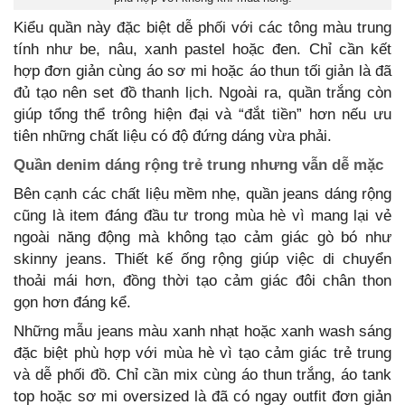
Kiểu quần này đặc biệt dễ phối với các tông màu trung
tính như be, nâu, xanh pastel hoặc đen. Chỉ cần kết
hợp đơn giản cùng áo sơ mi hoặc áo thun tối giản là đã
đủ tạo nên set đồ thanh lịch. Ngoài ra, quần trắng còn
giúp tổng thể trông hiện đại và “đắt tiền” hơn nếu ưu
tiên những chất liệu có độ đứng dáng vừa phải.
Quần denim dáng rộng trẻ trung nhưng vẫn dễ mặc
Bên cạnh các chất liệu mềm nhẹ, quần jeans dáng rộng
cũng là item đáng đầu tư trong mùa hè vì mang lại vẻ
ngoài năng động mà không tạo cảm giác gò bó như
skinny jeans. Thiết kế ống rộng giúp việc di chuyển
thoải mái hơn, đồng thời tạo cảm giác đôi chân thon
gọn hơn đáng kể.
Những mẫu jeans màu xanh nhạt hoặc xanh wash sáng
đặc biệt phù hợp với mùa hè vì tạo cảm giác trẻ trung
và dễ phối đồ. Chỉ cần mix cùng áo thun trắng, áo tank
top hoặc sơ mi oversized là đã có ngay outfit đơn giản