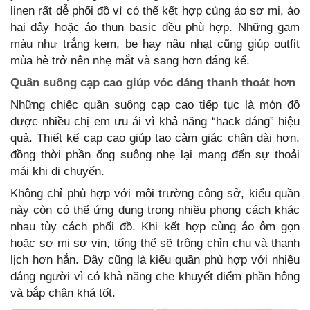
linen rất dễ phối đồ vì có thể kết hợp cùng áo sơ mi, áo
hai dây hoặc áo thun basic đều phù hợp. Những gam
màu như trắng kem, be hay nâu nhạt cũng giúp outfit
mùa hè trở nên nhẹ mắt và sang hơn đáng kể.
Quần suông cạp cao giúp vóc dáng thanh thoát hơn
Những chiếc quần suông cạp cao tiếp tục là món đồ
được nhiều chị em ưu ái vì khả năng “hack dáng” hiệu
quả. Thiết kế cạp cao giúp tạo cảm giác chân dài hơn,
đồng thời phần ống suông nhẹ lại mang đến sự thoải
mái khi di chuyển.
Không chỉ phù hợp với môi trường công sở, kiểu quần
này còn có thể ứng dụng trong nhiều phong cách khác
nhau tùy cách phối đồ. Khi kết hợp cùng áo ôm gọn
hoặc sơ mi sơ vin, tổng thể sẽ trông chỉn chu và thanh
lịch hơn hẳn. Đây cũng là kiểu quần phù hợp với nhiều
dáng người vì có khả năng che khuyết điểm phần hông
và bắp chân khá tốt.