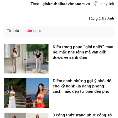
Theo:
giaitri.thoibaovhnt.com.vn
copy link
Tác giả:
Hạ Anh
quần jeans
Từ khóa:
Kiểu trang phục “giải nhiệt” mùa
hè, mặc nhẹ tênh mà vẫn giữ
được vẻ sành điệu
Điểm danh những gợi ý phối đồ
cho kỳ nghỉ: đa dạng phong
cách, mặc đẹp từ biển đến phố
3 công thức trang phục công sở