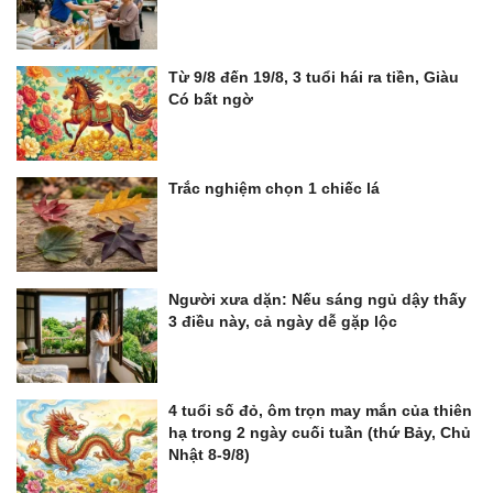
Từ 9/8 đến 19/8, 3 tuổi hái ra tiền, Giàu
Có bất ngờ
Trắc nghiệm chọn 1 chiếc lá
Người xưa dặn: Nếu sáng ngủ dậy thấy
3 điều này, cả ngày dễ gặp lộc
4 tuổi số đỏ, ôm trọn may mắn của thiên
hạ trong 2 ngày cuối tuần (thứ Bảy, Chủ
Nhật 8-9/8)