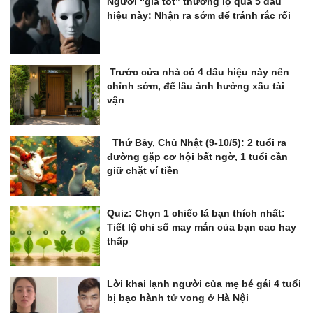
Người “giả tốt” thường lộ qua 5 dấu
hiệu này: Nhận ra sớm để tránh rắc rối
Trước cửa nhà có 4 dấu hiệu này nên
chỉnh sớm, để lâu ảnh hưởng xấu tài
vận
Thứ Bảy, Chủ Nhật (9-10/5): 2 tuổi ra
đường gặp cơ hội bất ngờ, 1 tuổi cần
giữ chặt ví tiền
Quiz: Chọn 1 chiếc lá bạn thích nhất:
Tiết lộ chỉ số may mắn của bạn cao hay
thấp
Lời khai lạnh người của mẹ bé gái 4 tuổi
bị bạo hành tử vong ở Hà Nội