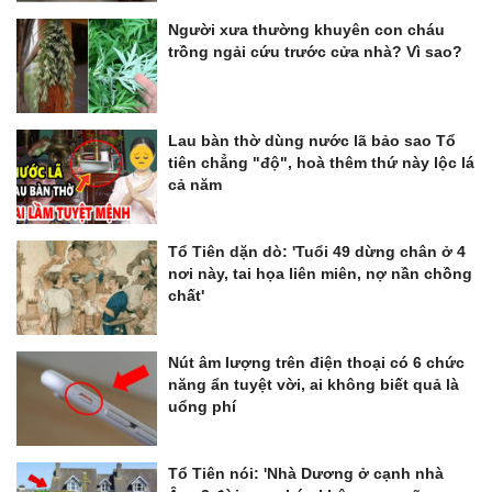
Người xưa thường khuyên con cháu
trồng ngải cứu trước cửa nhà? Vì sao?
Lau bàn thờ dùng nước lã bảo sao Tổ
tiên chẳng "độ", hoà thêm thứ này lộc lá
cả năm
Tổ Tiên dặn dò: 'Tuổi 49 dừng chân ở 4
nơi này, tai họa liên miên, nợ nần chồng
chất'
Nút âm lượng trên điện thoại có 6 chức
năng ẩn tuyệt vời, ai không biết quả là
uổng phí
Tổ Tiên nói: 'Nhà Dương ở cạnh nhà