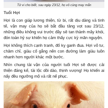
Tử vi cho biết, sau ngày 23/12, họ vô cùng may mắn
Tuổi Hợi
Hợi là con giáp lương thiện, từ bi, rất dịu dàng và tinh
tế, vận may của họ sẽ bắt đầu tăng vọt sau 23/12,
những điều không vui trước đây sẽ tan thành mây khói,
đón toàn hỷ sự khiến họ cảm thấy cực kỳ mãn nguyện.
Hợi không thích cạnh tranh, đố kỵ ganh đua. Hợi vô tư,
chăm chỉ, giàu cố gắng nên con đường làm giàu luôn
nhanh hơn người khác một bước.
Nhìn chung tài vận của người tuổi Hợi sẽ được cải
thiện đáng kể, tài lộc dồi dào, thịnh vượng! Họ khiến ai
nấy đều ngưỡng mộ và rất nể phục.