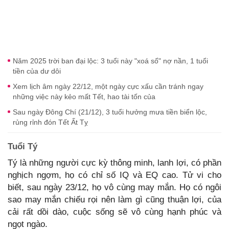
Năm 2025 trời ban đại lộc: 3 tuổi này "xoá sổ" nợ nần, 1 tuổi
tiền của dư dôi
Xem lịch âm ngày 22/12, một ngày cực xấu cần tránh ngay
những việc này kẻo mất Tết, hao tài tốn của
Sau ngày Đông Chí (21/12), 3 tuổi hưởng mưa tiền biển lộc,
rủng rỉnh đón Tết Ất Tỵ
Tuổi Tý
Tý là những người cực kỳ thông minh, lanh lợi, có phần
nghịch ngợm, họ có chỉ số IQ và EQ cao. Tử vi cho
biết, sau ngày 23/12, họ vô cùng may mắn. Họ có ngôi
sao may mắn chiếu rọi nên làm gì cũng thuận lợi, của
cải rất dồi dào, cuộc sống sẽ vô cùng hạnh phúc và
ngọt ngào.