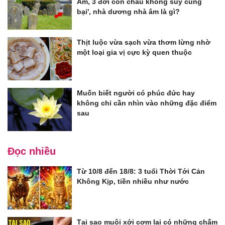
Âm, 3 đời con cháu không suy cũng
bại', nhà dương nhà âm là gì?
Thịt luộc vừa sạch vừa thơm lừng nhờ
một loại gia vị cực kỳ quen thuộc
Muốn biết người có phúc đức hay
không chỉ cần nhìn vào những đặc điểm
sau
Đọc nhiều
Từ 10/8 đến 18/8: 3 tuổi Thời Tới Cản
Không Kịp, tiền nhiều như nước
Tại sao muôi xới cơm lại có những chấm