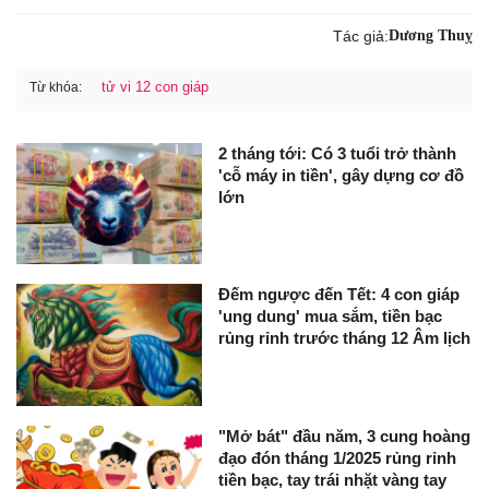
Tác giả:
Dương Thuỵ
tử vi 12 con giáp
Từ khóa:
2 tháng tới: Có 3 tuổi trở thành
'cỗ máy in tiền', gây dựng cơ đồ
lớn
Đếm ngược đến Tết: 4 con giáp
'ung dung' mua sắm, tiền bạc
rủng rỉnh trước tháng 12 Âm lịch
"Mở bát" đầu năm, 3 cung hoàng
đạo đón tháng 1/2025 rủng rỉnh
tiền bạc, tay trái nhặt vàng tay