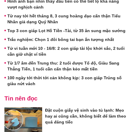
Hình ảnh bạn nhìn thấy đầu tiên có thể tiết lộ khả năng
vượt nghịch cảnh
Từ nay tới hết tháng 8, 3 cung hoàng đạo cẩn thận Tiểu
Nhân giả dạng Quý Nhân
Top 3 con giáp Lọt Hố Tiền -Tài, từ 35 ăn sung mặc sướng
Trắc nghiệm: Chọn 1 đôi bông tai bạn ấn tượng nhất
Tử vi tuần mới 10 - 16/8: 2 con giáp tài lộc khởi sắc, 2 tuổi
cần giữ chặt ví tiền
Từ 1/7 âm đến Trung thu: 2 tuổi được Tổ độ, Giàu Sang
Thẳng Tiến, 1 tuổi cần cẩn thận kẻo mất tiền
100 ngày tới thời tới cản không kịp: 3 con giáp Trúng số
giàu nứt vách
Tin nên đọc
Đặt cuộn giấy vệ sinh vào tủ lạnh: Mẹo
hay ai cũng cần, không biết để làm theo
quá đáng tiếc