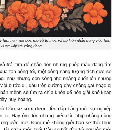
ỳ hứa hẹn, nơi ước mơ về tri thức và sự kiên nhẫn trong việc học
ẽ được đáp trả xứng đáng
 và trái tim để chào đón những phép màu đang tìm
xua tan bóng tối, một dòng năng lượng tích cực sẽ
g, như những con sóng nhẹ nhàng cuốn lên những
 Mỗi bước đi, dẫu trên đường đầy chông gai hoặc bị
, bản mệnh sẽ tìm ra chìa khóa để hóa giải khó khăn
 đầy huy hoàng.
tuổi Dậu sẽ sớm được đền đáp bằng một sự nghiệp
i lọi. Hãy ôm đón những biến đổi, nhịp nhàng cùng
hững ước mơ. Đam mê không giới hạn sẽ thôi thúc
. Từ ngày mới, tuổi Dậu sẽ bắt đầu kỷ nguyên mới