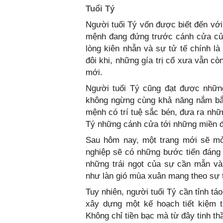
Tuổi Tý
Người tuổi Tý vốn được biết đến với
mệnh đang đứng trước cánh cửa của 
lòng kiên nhẫn và sự tử tế chính là
đôi khi, những gía trị cổ xưa vẫn cò
mới.
Người tuổi Tý cũng đạt được nhữ
không ngừng cùng khả năng nắm bắt
mệnh có trí tuệ sắc bén, đưa ra nhữ
Tý những cánh cửa tới những miền đ
Sau hôm nay, một trang mới sẽ mở
nghiệp sẽ có những bước tiến đáng 
những trái ngọt của sự cần mẫn và
như làn gió mùa xuân mang theo sự 
Tuy nhiên, người tuổi Tý cần tỉnh tá
xây dựng một kế hoạch tiết kiệm t
Không chỉ tiền bạc mà từ đây tinh t