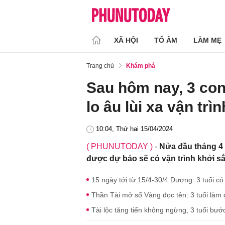
XÃ HỘI
TỔ ẤM
LÀM MẸ
Trang chủ
Khám phá
Sau hôm nay, 3 con
lo âu lùi xa vận trì
10:04, Thứ hai 15/04/2024
( PHUNUTODAY )
-
Nửa đầu tháng 4 
được dự báo sẽ có vận trình khởi s
15 ngày tới từ 15/4-30/4 Dương: 3 tuổi có
Thần Tài mở sổ Vàng đọc tên: 3 tuổi làm đ
Tài lộc tăng tiến không ngừng, 3 tuổi bướ