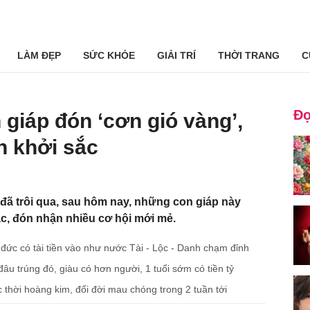
LÀM ĐẸP
SỨC KHỎE
GIẢI TRÍ
THỜI TRANG
C
Đọ
 giáp đón ‘cơn gió vàng’,
nh khởi sắc
đã trôi qua, sau hôm nay, những con giáp này
ắc, đón nhận nhiều cơ hội mới mẻ.
 đức có tài tiền vào như nước Tài - Lộc - Danh chạm đỉnh
âu trúng đó, giàu có hơn người, 1 tuổi sớm có tiền tỷ
c thời hoàng kim, đổi đời mau chóng trong 2 tuần tới