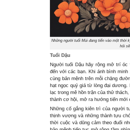
Những người tuổi Mùi đang tiến vào một thời k
hỏi s
Tuổi Dậu
Người tuổi Dậu hãy rộng mở trí óc
đến với các bạn. Khi ánh bình minh 
cùng bản mệnh trên mỗi chặng đườn
hạt ngọc quý giá từ lòng đại dương.
lạc trong mê hồn trận của thử thách
thành cơ hội, mở ra hướng tiến mới
Những cố gắng kiên trì của người 
thịnh vượng và những thành tựu chó
thời cuộc và dũng cảm theo đuổi n
bản mệnh tiếp tục mở rộng tầm nhìn