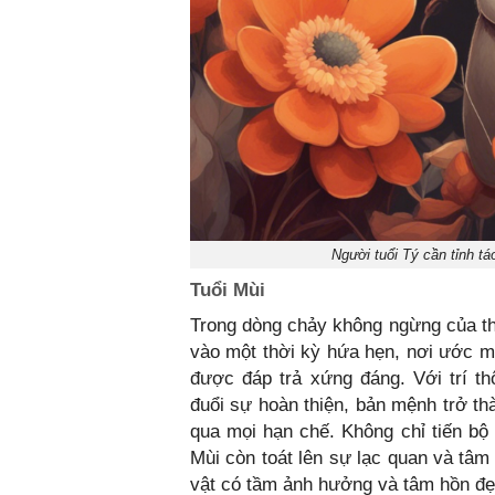
Người tuổi Tý cần tỉnh tá
Tuổi Mùi
Trong dòng chảy không ngừng của thờ
vào một thời kỳ hứa hẹn, nơi ước mơ
được đáp trả xứng đáng. Với trí t
đuổi sự hoàn thiện, bản mệnh trở t
qua mọi hạn chế. Không chỉ tiến bộ 
Mùi còn toát lên sự lạc quan và tâ
vật có tầm ảnh hưởng và tâm hồn đẹp