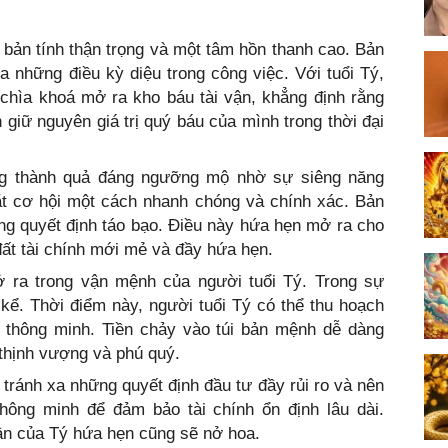
 bản tính thận trọng và một tâm hồn thanh cao. Bản
những điều kỳ diệu trong công việc. Với tuổi Tý,
 chìa khoá mở ra kho báu tài vận, khẳng định rằng
n giữ nguyên giá trị quý báu của mình trong thời đại
ng thành quả đáng ngưỡng mộ nhờ sự siêng năng
 cơ hội một cách nhanh chóng và chính xác. Bản
ng quyết định táo bạo. Điều này hứa hẹn mở ra cho
ất tài chính mới mẻ và đầy hứa hẹn.
 ra trong vận mệnh của người tuổi Tý. Trong sự
kể. Thời điểm này, người tuổi Tý có thể thu hoạch
 thông minh. Tiền chảy vào túi bản mệnh dễ dàng
thịnh vượng và phú quý.
o tránh xa những quyết định đầu tư đầy rủi ro và nên
hông minh để đảm bảo tài chính ổn định lâu dài.
hần của Tý hứa hẹn cũng sẽ nở hoa.