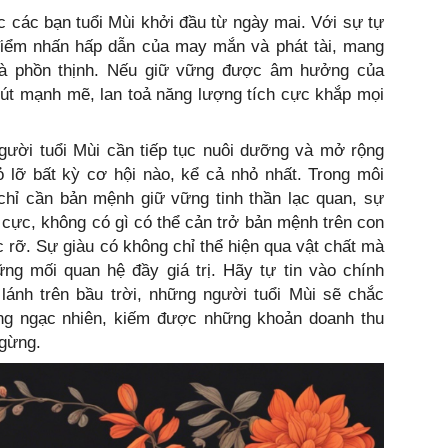
 các bạn tuổi Mùi khởi đầu từ ngày mai. Với sự tự
 điểm nhấn hấp dẫn của may mắn và phát tài, mang
và phồn thịnh. Nếu giữ vững được âm hưởng của
út mạnh mẽ, lan toả năng lượng tích cực khắp mọi
người tuổi Mùi cần tiếp tục nuôi dưỡng và mở rộng
 lỡ bất kỳ cơ hội nào, kể cả nhỏ nhất. Trong môi
chỉ cần bản mệnh giữ vững tinh thần lạc quan, sự
 cực, không có gì có thể cản trở bản mệnh trên con
rỡ. Sự giàu có không chỉ thể hiện qua vật chất mà
ững mối quan hệ đầy giá trị. Hãy tự tin vào chính
lánh trên bầu trời, những người tuổi Mùi sẽ chắc
ng ngạc nhiên, kiếm được những khoản doanh thu
ngừng.