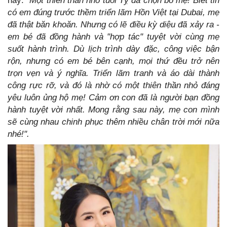
nay: "
Một thiên thần nhỏ tuổi Tỵ đã chọn bố mẹ! Biết tin
có em đúng trước thềm triển lãm Hồn Việt tại Dubai, mẹ
đã thật băn khoăn. Nhưng có lẽ điều kỳ diệu đã xảy ra -
em bé đã đồng hành và "hợp tác" tuyệt vời cùng mẹ
suốt hành trình. Dù lịch trình dày đặc, công việc bận
rộn, nhưng có em bé bên cạnh, mọi thứ đều trở nên
trọn vẹn và ý nghĩa. Triển lãm tranh và áo dài thành
công rực rỡ, và đó là nhờ có một thiên thần nhỏ đáng
yêu luôn ủng hộ mẹ! Cảm ơn con đã là người bạn đồng
hành tuyệt vời nhất. Mong rằng sau này, mẹ con mình
sẽ cùng nhau chinh phục thêm nhiều chân trời mới nữa
nhé!".