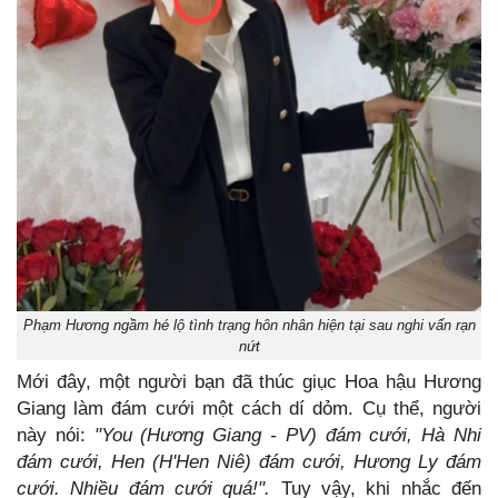
Phạm Hương ngầm hé lộ tình trạng hôn nhân hiện tại sau nghi vấn rạn
nứt
Mới đây, một người bạn đã thúc giục Hoa hậu Hương
Giang làm đám cưới một cách dí dỏm. Cụ thể, người
này nói:
"You (Hương Giang - PV) đám cưới, Hà Nhi
đám cưới, Hen (H'Hen Niê) đám cưới, Hương Ly đám
cưới. Nhiều đám cưới quá!".
Tuy vậy, khi nhắc đến