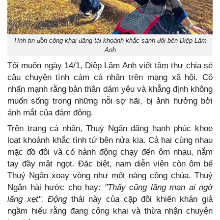
Tình tin đồn công khai đăng tải khoảnh khắc sánh đôi bên Diệp Lâm
Anh
Tối muộn ngày 14/1, Diệp Lâm Anh viết tâm thư chia sẻ
câu chuyện tình cảm cá nhân trên mạng xã hội. Cô
nhấn mạnh rằng bản thân dám yêu và khẳng định không
muốn sống trong những nỗi sợ hãi, bị ảnh hưởng bởi
ánh mắt của đám đông.
Trên trang cá nhân, Thuý Ngân đăng hạnh phúc khoe
loạt khoảnh khắc tình tứ bên nửa kia. Cả hai cùng nhau
mặc đồ đôi và có hành động chạy đến ôm nhau, nắm
tay đầy mật ngọt. Đặc biệt, nam diễn viên còn ôm bế
Thuý Ngân xoay vòng như một nàng công chúa. Thuý
Ngân hài hước cho hay:
"Thấy cũng lãng mạn ai ngờ
lãng xẹt". Động
thái này của cặp đôi khiến khán giả
ngầm hiểu rằng đang công khai và thừa nhận chuyện