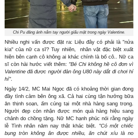
Chi Pu đăng ảnh nắm tay người giấu mặt trong ngày Valentine.
Nhiều nghi vấn được đặt ra: Liệu đây có phải là "nửa
kia" của nữ ca sĩ? Tuy nhiên, nhân vật đặc biệt xuất
hiện bên cạnh cô không ai khác chính là bố cô.. Nữ ca
sĩ còn hài hước viết thêm:
"Bé Chi không hề cô đơn vì
Valentine đã được người đàn ông U80 này dắt đi chơi hí
hí"
.
Ngày 14/2, MC Mai Ngọc đã có khoảng thời gian đong
đầy tình cảm bên ông xã. Cả hai cùng tận hưởng bữa
ăn thịnh soạn, ấm cúng tại một nhà hàng sang trọng.
Người đẹp còn nhận được món quà hàng hiệu sang
chảnh do chồng tặng. Nữ MC hạnh phúc nói rằng ngày
lễ Tình nhân năm nay thật khác biệt.
"Có một chiếc
bụng tròn không ăn được nhiều, ăn chút xíu là no