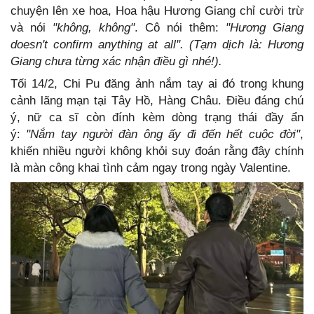
chuyện lên xe hoa, Hoa hậu Hương Giang chỉ cười trừ
và nói
"không, không"
. Cô nói thêm:
"Hương Giang
doesn't confirm anything at all". (Tạm dịch là: Hương
Giang chưa từng xác nhận điều gì nhé!).
Tối 14/2, Chi Pu đăng ảnh nắm tay ai đó trong khung
cảnh lãng mạn tại Tây Hồ, Hàng Châu. Điều đáng chú
ý, nữ ca sĩ còn đính kèm dòng trạng thái đầy ẩn
ý:
"Nắm tay người đàn ông ấy đi đến hết cuộc đời"
,
khiến nhiều người không khỏi suy đoán rằng đây chính
là màn công khai tình cảm ngay trong ngày Valentine.