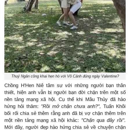
Thuý Ngân công khai hẹn hò với Võ Cảnh đúng ngày Valentine?
Chồng H'Hen Niê tâm sự với những người bạn thân
thiết, hiện anh vẫn bị người bạn đời chặn trên một số
nền tảng mạng xã hội. Cụ thể khi Mâu Thủy đã hào
hứng hỏi thăm:
"Rồi mở chặn chưa anh?",
Tuấn Khôi
bối rối chia sẻ thêm rằng anh đã bị vợ chặn thêm trên
một nền tảng mạng xã hội khác:
"Chặn qua đây rồi"
.
Mới đây, người đẹp hào hứng chia sẻ về chuyện chặn