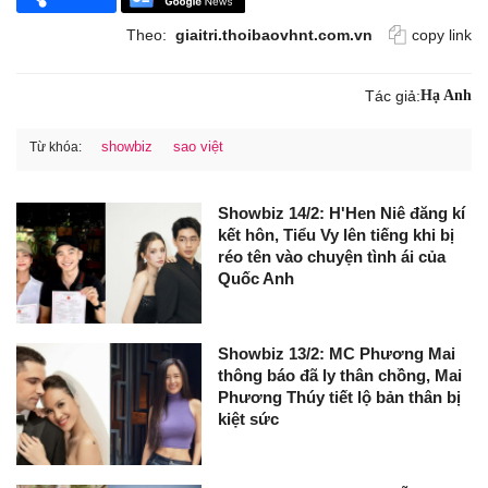
Theo:
giaitri.thoibaovhnt.com.vn
copy link
Tác giả:
Hạ Anh
showbiz
sao việt
Từ khóa:
Showbiz 14/2: H'Hen Niê đăng kí
kết hôn, Tiểu Vy lên tiếng khi bị
réo tên vào chuyện tình ái của
Quốc Anh
Showbiz 13/2: MC Phương Mai
thông báo đã ly thân chồng, Mai
Phương Thúy tiết lộ bản thân bị
kiệt sức