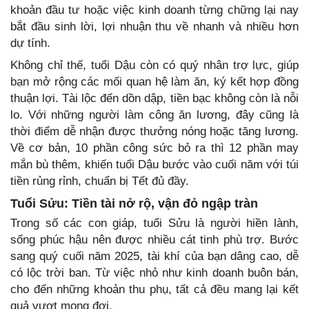
khoản đầu tư hoặc việc kinh doanh từng chững lại nay
bắt đầu sinh lời, lợi nhuận thu về nhanh và nhiều hơn
dự tính.
Không chỉ thế, tuổi Dậu còn có quý nhân trợ lực, giúp
bạn mở rộng các mối quan hệ làm ăn, ký kết hợp đồng
thuận lợi. Tài lộc đến dồn dập, tiền bạc không còn là nỗi
lo. Với những người làm công ăn lương, đây cũng là
thời điểm dễ nhận được thưởng nóng hoặc tăng lương.
Về cơ bản, 10 phần công sức bỏ ra thì 12 phần may
mắn bù thêm, khiến tuổi Dậu bước vào cuối năm với túi
tiền rủng rỉnh, chuẩn bị Tết đủ đầy.
Tuổi Sửu: Tiền tài nở rộ, vận đỏ ngập tràn
Trong số các con giáp, tuổi Sửu là người hiền lành,
sống phúc hậu nên được nhiều cát tinh phù trợ. Bước
sang quý cuối năm 2025, tài khí của bạn dâng cao, dễ
có lộc trời ban. Từ việc nhỏ như kinh doanh buôn bán,
cho đến những khoản thu phụ, tất cả đều mang lại kết
quả vượt mong đợi.