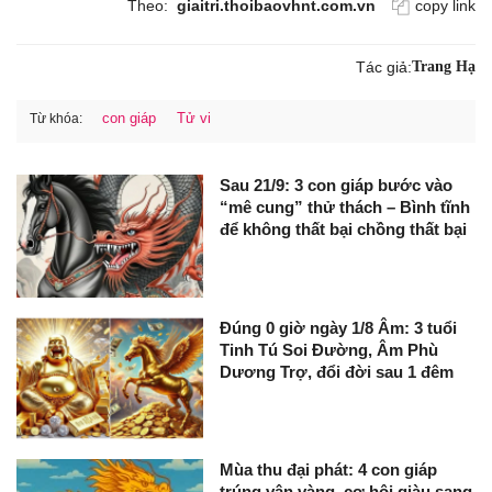
Theo:
giaitri.thoibaovhnt.com.vn
copy link
Tác giả:
Trang Hạ
con giáp
Tử vi
Từ khóa:
Sau 21/9: 3 con giáp bước vào
“mê cung” thử thách – Bình tĩnh
để không thất bại chồng thất bại
Đúng 0 giờ ngày 1/8 Âm: 3 tuổi
Tinh Tú Soi Đường, Âm Phù
Dương Trợ, đổi đời sau 1 đêm
Mùa thu đại phát: 4 con giáp
trúng vận vàng, cơ hội giàu sang