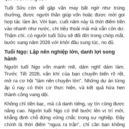
Tuổi Sửu còn dễ gặp vận may bất ngờ như trúng
thưởng, được người thân giúp vốn hoặc được mời gọi
hợp tác làm ăn. Với bạn, cuối năm này là thời điểm tiền
vào nhanh như nước, chi tiêu thoải mái mà vẫn còn dư.
Thậm chí, có người tuổi Sửu sẽ đổi đời trong chớp mắt,
bước sang năm 2026 với khởi đầu sung túc, no đủ.
Tuổi Ngọ: Lập nên nghiệp lớn, danh lợi song
hành
Người tuổi Ngọ vốn mạnh mẽ, dám nghĩ dám làm.
Trước Tết 2026, vận khí của bạn chuyển biến rõ rệt,
mở ra cơ hội “làm nên chuyện lớn”. Những dự án từng
ấp ủ nay có thời cơ thực hiện, và kết quả hứa hẹn
thành công vang dội.
Không chỉ tiền bạc, mà cả danh tiếng, uy tín cũng được
nâng cao. Người tuổi Ngọ có thể bước lên vị trí mới,
khẳng định chỗ đứng vững chắc trong sự nghiệp. Đây
chính là thời điểm “ngựa ra trận”, chỉ cần bạn không