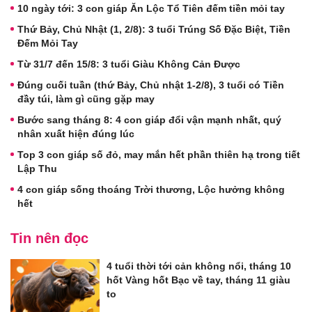
10 ngày tới: 3 con giáp Ăn Lộc Tổ Tiên đếm tiền mỏi tay
Thứ Bảy, Chủ Nhật (1, 2/8): 3 tuổi Trúng Số Đặc Biệt, Tiền
Đếm Mỏi Tay
Từ 31/7 đến 15/8: 3 tuổi Giàu Không Cản Được
Đúng cuối tuần (thứ Bảy, Chủ nhật 1-2/8), 3 tuổi có Tiền
đầy túi, làm gì cũng gặp may
Bước sang tháng 8: 4 con giáp đổi vận mạnh nhất, quý
nhân xuất hiện đúng lúc
Top 3 con giáp số đỏ, may mắn hết phần thiên hạ trong tiết
Lập Thu
4 con giáp sống thoáng Trời thương, Lộc hưởng không
hết
Tin nên đọc
4 tuổi thời tới cản không nổi, tháng 10
hốt Vàng hốt Bạc về tay, tháng 11 giàu
to