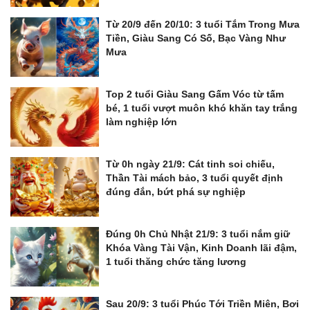
Từ 20/9 đến 20/10: 3 tuổi Tắm Trong Mưa
Tiền, Giàu Sang Có Số, Bạc Vàng Như
Mưa
Top 2 tuổi Giàu Sang Gấm Vóc từ tấm
bé, 1 tuổi vượt muôn khó khăn tay trắng
làm nghiệp lớn
Từ 0h ngày 21/9: Cát tinh soi chiếu,
Thần Tài mách bảo, 3 tuổi quyết định
đúng đắn, bứt phá sự nghiệp
Đúng 0h Chủ Nhật 21/9: 3 tuổi nắm giữ
Khóa Vàng Tài Vận, Kinh Doanh lãi đậm,
1 tuổi thăng chức tăng lương
Sau 20/9: 3 tuổi Phúc Tới Triền Miên, Bơi