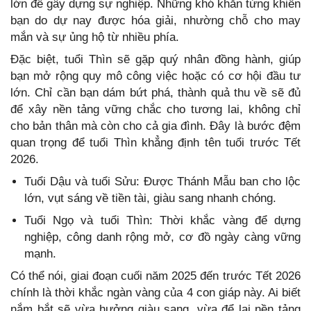
lớn để gây dựng sự nghiệp. Những khó khăn từng khiến
bạn do dự nay được hóa giải, nhường chỗ cho may
mắn và sự ủng hộ từ nhiều phía.
Đặc biệt, tuổi Thìn sẽ gặp quý nhân đồng hành, giúp
bạn mở rộng quy mô công việc hoặc có cơ hội đầu tư
lớn. Chỉ cần bạn dám bứt phá, thành quả thu về sẽ đủ
để xây nền tảng vững chắc cho tương lai, không chỉ
cho bản thân mà còn cho cả gia đình. Đây là bước đệm
quan trọng để tuổi Thìn khẳng định tên tuổi trước Tết
2026.
Tuổi Dậu và tuổi Sửu: Được Thánh Mẫu ban cho lộc
lớn, vụt sáng về tiền tài, giàu sang nhanh chóng.
Tuổi Ngọ và tuổi Thìn: Thời khắc vàng để dựng
nghiệp, công danh rộng mở, cơ đồ ngày càng vững
mạnh.
Có thể nói, giai đoạn cuối năm 2025 đến trước Tết 2026
chính là thời khắc ngàn vàng của 4 con giáp này. Ai biết
nắm bắt sẽ vừa hưởng giàu sang, vừa để lại nền tảng