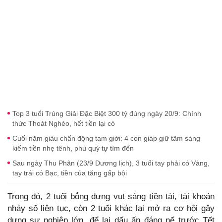
Top 3 tuổi Trúng Giải Đặc Biệt 300 tỷ đúng ngày 20/9: Chính
thức Thoát Nghèo, hết tiền lại có
Cuối năm giàu chấn động tam giới: 4 con giáp giữ tâm sáng
kiếm tiền nhẹ tênh, phú quý tự tìm đến
Sau ngày Thu Phân (23/9 Dương lịch), 3 tuổi tay phải có Vàng,
tay trái có Bạc, tiền của tăng gấp bội
Trong đó, 2 tuổi bỗng dưng vụt sáng tiền tài, tài khoản
nhảy số liên tục, còn 2 tuổi khác lại mở ra cơ hội gây
dựng sự nghiệp lớn, để lại dấu ấn đáng nể trước Tết