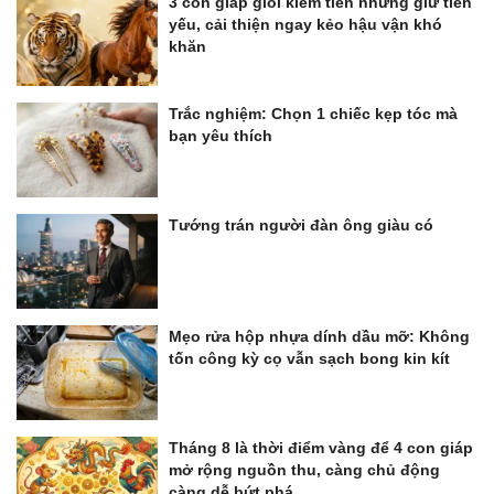
3 con giáp giỏi kiếm tiền nhưng giữ tiền
yếu, cải thiện ngay kẻo hậu vận khó
khăn
Trắc nghiệm: Chọn 1 chiếc kẹp tóc mà
bạn yêu thích
Tướng trán người đàn ông giàu có
Mẹo rửa hộp nhựa dính dầu mỡ: Không
tốn công kỳ cọ vẫn sạch bong kin kít
Tháng 8 là thời điểm vàng để 4 con giáp
mở rộng nguồn thu, càng chủ động
càng dễ bứt phá