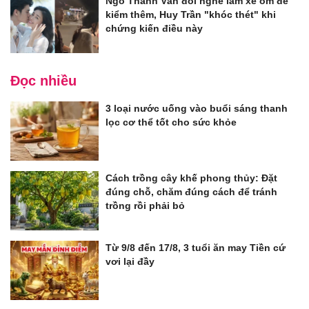
Ngô Thanh Vân đổi nghề làm xe ôm để
kiểm thêm, Huy Trần "khóc thét" khi
chứng kiến điều này
Đọc nhiều
3 loại nước uống vào buổi sáng thanh
lọc cơ thể tốt cho sức khỏe
Cách trồng cây khế phong thủy: Đặt
đúng chỗ, chăm đúng cách để tránh
trồng rồi phải bỏ
Từ 9/8 đến 17/8, 3 tuổi ăn may Tiền cứ
vơi lại đầy