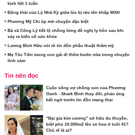
kịch liệt 1 tuần
Động thái của Lý Nhã Kỳ giữa lúc bị réo tên khắp MXH
Phương Mỹ Chi úp mở chuyện đặc biệt
Bà xã Công Lý tiết lộ chồng từng đề nghị ly hôn sau khi
xảy ra biến cố sức khỏe
Lương Bích Hữu nói rõ tin đồn phẫu thuật thẩm mỹ
Mẹ Tóc Tiên mong con gái đi thêm bước nữa trong chuyện
tình cảm
Tin nên đọc
Cuộc sống vợ chồng son của Phương
Oanh - Shark Bình thay đổi, phản ứng
bất ngờ trước tin đồn mang thai
"Đại gia kim cương" sở hữu du thuyền,
biệt phủ 10.000m2 lên xe hoa ở tuổi 41?
Chú rể là ai?