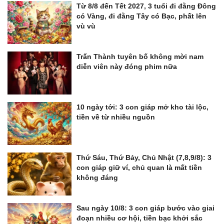
Từ 8/8 đến Tết 2027, 3 tuổi đi đằng Đông
có Vàng, đi đằng Tây có Bạc, phất lên
vù vù
Trấn Thành tuyên bố không mời nam
diễn viên này đóng phim nữa
10 ngày tới: 3 con giáp mở kho tài lộc,
tiền về từ nhiều nguồn
Thứ Sáu, Thứ Bảy, Chủ Nhật (7,8,9/8): 3
con giáp giữ ví, chủ quan là mất tiền
không đáng
Sau ngày 10/8: 3 con giáp bước vào giai
đoạn nhiều cơ hội, tiền bạc khởi sắc