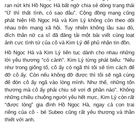
rạn nứt khi Hồ Ngọc Hà bất ngờ chia sẻ dòng trạng thái
“Ừ thì thất tình, có sao đâu”. Cộng đồng mạng cũng
phát hiện Hồ Ngọc Hà và Kim Lý không còn theo dõi
nhau trên mạng xã hội. Tuy nhiên không lâu sau đó,
đích thân nữ ca sĩ đã đăng tải một bài viết cùng loạt
ảnh cực tình tứ của cô và Kim Lý để phủ nhận tin đồn.
Hồ Ngọc Hà và Kim Lý liên tục dành cho nhau những
lời yêu thương “có cánh”. Kim Lý từng phát biểu: “Nếu
như trong giông tố, cô ấy có ngã thì tôi sẽ tìm cách để
đỡ cô ấy. Còn nếu không đỡ được thì tôi sẽ ngã cùng
để đón cô ấy ngã vào lòng mình. Như thế, những tổn
thương mà cô ấy phải chịu sẽ vơi đi phần nào". Không
những chiều chuộng người yêu hết mực, Kim Lý còn rất
“được lòng” gia đình Hồ Ngọc Hà, ngay cả con trai
riêng của cô - bé Subeo cũng rất yêu thương và thân
thiết với anh.