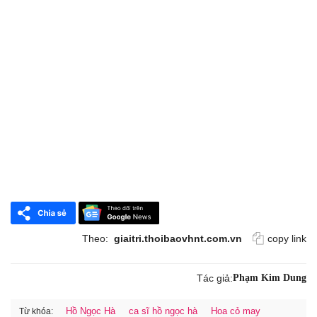
Theo:
giaitri.thoibaovhnt.com.vn
copy link
Tác giả:
Phạm Kim Dung
Hồ Ngọc Hà
ca sĩ hồ ngọc hà
Hoa cỏ may
Từ khóa: