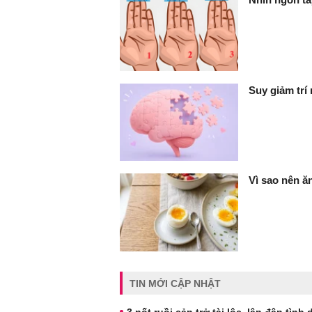
Suy giảm trí
Vì sao nên ă
TIN MỚI CẬP NHẬT
3 nốt ruồi cản trở tài lộc, lận đận tình