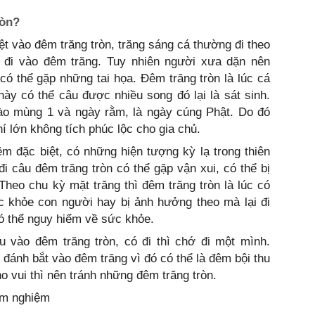
òn?
iệt vào đêm trăng tròn, trăng sáng cá thường đi theo
ng đi vào đêm trăng. Tuy nhiên người xưa dặn nên
́ thể gặp những tai họa. Đêm trăng tròn là lúc cá
ày có thể câu được nhiều song đó lại là sát sinh.
o mùng 1 và ngày rằm, là ngày cúng Phật. Do đó
hí lớn không tích phúc lộc cho gia chủ.
 đặc biệt, có những hiện tượng kỳ lạ trong thiên
i câu đêm trăng tròn có thể gặp vận xui, có thể bị
. Theo chu kỳ mặt trăng thì đêm trăng tròn là lúc có
ức khỏe con người hay bị ảnh hưởng theo mà lại đi
có thể nguy hiểm về sức khỏe.
 vào đêm trăng tròn, có đi thì chớ đi một mình.
đánh bắt vào đêm trăng vì đó có thể là đêm bội thu
ho vui thì nên tránh những đêm trăng tròn.
êm nghiệm