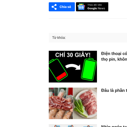
Từ khóa:
FaceBook
Điện thoại có
thọ pin, khô
Đâu là phần 
Nhìn ngón ta