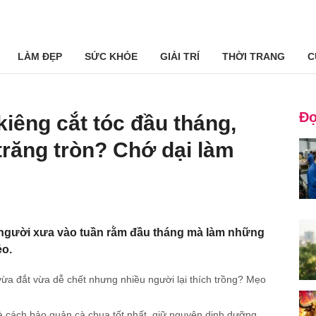
LÀM ĐẸP
SỨC KHỎE
GIẢI TRÍ
THỜI TRANG
C
Đọ
iêng cắt tóc đầu tháng,
ăng tròn? Chớ dại làm
ười xưa vào tuần rằm đầu tháng mà làm những
̉o.
đắt vừa dễ chết nhưng nhiều người lại thích trồng? Mẹo
à cách bảo quản cà chua tốt nhất, giữ nguyên dinh dưỡng