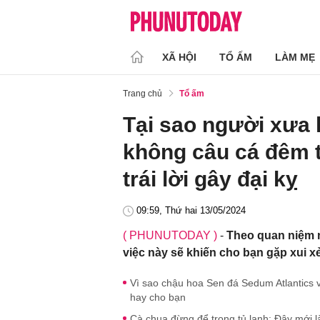
XÃ HỘI
TỔ ẤM
LÀM MẸ
Trang chủ
Tổ ấm
Tại sao người xưa k
không câu cá đêm tr
trái lời gây đại kỵ
09:59, Thứ hai 13/05/2024
( PHUNUTODAY )
-
Theo quan niệm ng
việc này sẽ khiến cho bạn gặp xui xe
Vì sao chậu hoa Sen đá Sedum Atlantics vừa 
hay cho bạn
Cà chua đừng để trong tủ lạnh: Đây mới l