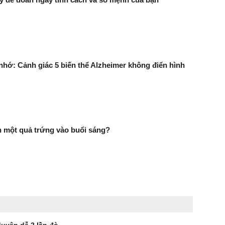
 nhớ: Cảnh giác 5 biến thể Alzheimer không điển hình
n một quả trứng vào buổi sáng?
 duyên dễ 2 lần đò