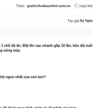
Theo:
giaitri.thoibaovhnt.com.vn
copy link
Tác giả:
Dạ Ngân
 1 chế độ ẩn: Bật lên sạc nhanh gấp 10 lần, kéo dài tuổi
ng nóng máy
thịt ngon nhất của con lợn?
y để đoán ngay tính cách và số mệnh của bạn