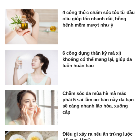
4 công thức chăm sóc tóc từ dầu
oliu giúp tóc nhanh dài, bồng
bềnh mềm mượt như ý
6 công dụng thần kỳ mà xịt
khoáng có thể mang lại, giúp da
luôn hoàn hảo
Chăm sóc da mùa hè mà mắc
phải 5 sai lầm cơ bản này da bạn
sẽ càng nhanh lão hóa, xuống
cấp
Điều gì xảy ra nếu ăn trứng luộc