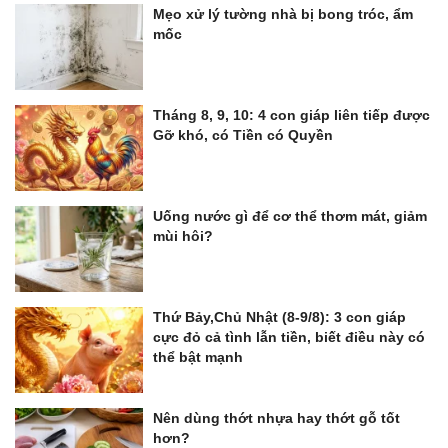
Mẹo xử lý tường nhà bị bong tróc, ẩm
mốc
Tháng 8, 9, 10: 4 con giáp liên tiếp được
Gỡ khó, có Tiền có Quyền
Uống nước gì để cơ thể thơm mát, giảm
mùi hôi?
Thứ Bảy,Chủ Nhật (8-9/8): 3 con giáp
cực đỏ cả tình lẫn tiền, biết điều này có
thể bật mạnh
Nên dùng thớt nhựa hay thớt gỗ tốt
hơn?