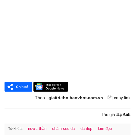
Theo:
giaitri.thoibaovhnt.com.vn
copy link
Tác giả:
Hạ Anh
nước thần
chăm sóc da
da đẹp
làm đẹp
Từ khóa: