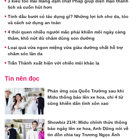
3 kiểu tóc mái mang đậm chất Pháp giúp diện mạo thanh
lịch và cuốn hút hơn
Tinh dầu bưởi có tác dụng gì? Những lợi ích cho da, tóc
và cách sử dụng an toàn
4 thói quen nhiều người mắc phải khiến môi ngày càng
thâm, khô nứt dù chăm dùng son dưỡng
Loại quả vừa ngon miệng vừa giàu dưỡng chất hỗ trợ
chăm sóc làn da
Trấn Thành xuất hiện với chiếc mũi khác lạ
Tin nên đọc
Phản ứng của Quốc Trường sau khi
Midu thông báo lên xe hoa, chỉ 4 từ
cũng khiến dân tình xôn xao
Showbiz 21/4: Midu chính thức thông
báo ngày lên xe hoa, Anh Dũng nói về
tin đồn chia tay Trương Ngọc Ánh