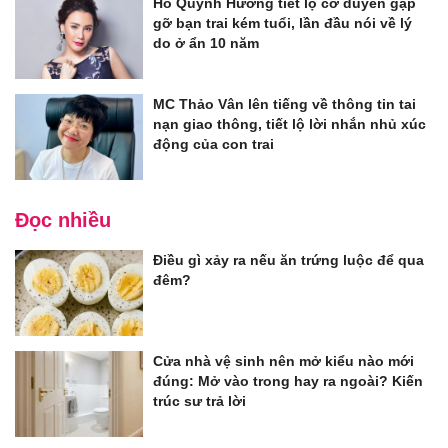
Hồ Quỳnh Hương tiết lộ cơ duyên gặp
gỡ bạn trai kém tuổi, lần đầu nói về lý
do ở ẩn 10 năm
MC Thảo Vân lên tiếng về thông tin tai
nạn giao thông, tiết lộ lời nhắn nhủ xúc
động của con trai
Đọc nhiều
Điều gì xảy ra nếu ăn trứng luộc để qua
đêm?
Cửa nhà vệ sinh nên mở kiểu nào mới
đúng: Mở vào trong hay ra ngoài? Kiến
trúc sư trả lời