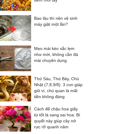
đếm mỏi tay
Bao lâu thì nên vệ sinh
máy giặt một lần?
Mẹo mài kéo sắc lẹm
như mới, không cần đá
mài chuyên dụng
Thứ Sáu, Thứ Bảy, Chủ
Nhật (7,8,9/8): 3 con giáp
giữ ví, chủ quan là mất
tiền không đáng
Cách để chậu hoa giấy
từ tốt lá sang sai hoa: Bí
quyết này giúp cây nở
rực rỡ quanh năm