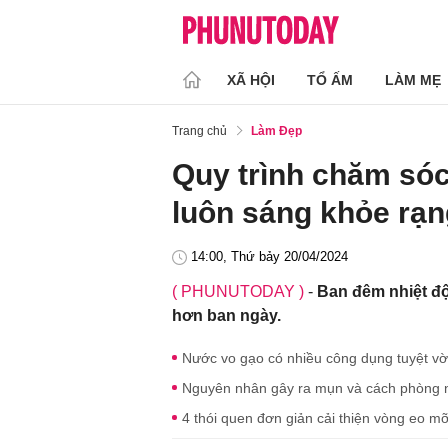
XÃ HỘI
TỔ ẤM
LÀM MẸ
Trang chủ
Làm Đẹp
Quy trình chăm só
luôn sáng khỏe rạn
14:00, Thứ bảy 20/04/2024
( PHUNUTODAY )
-
Ban đêm nhiệt độ
hơn ban ngày.
Nước vo gạo có nhiều công dụng tuyệt vờ
Nguyên nhân gây ra mụn và cách phòng n
4 thói quen đơn giản cải thiện vòng eo 