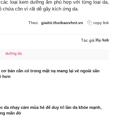
 các loại kem dưỡng ẩm phù hợp với từng loại da,
 chứa cồn vì rất dễ gây kích ứng da.
Theo:
giaitri.thoibaovhnt.vn
copy link
Tác giả:
Hạ Anh
dưỡng da
 cơ bản cần có trong mặt nạ mang lại vẻ ngoài săn
rẻ hơn
 da nhạy cảm mùa hè để duy trì làn da khỏe mạnh,
rạng mẩn đỏ