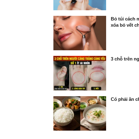
Bỏ túi cách 
xóa bỏ vết c
3 chỗ trên ng
Có phải ăn c