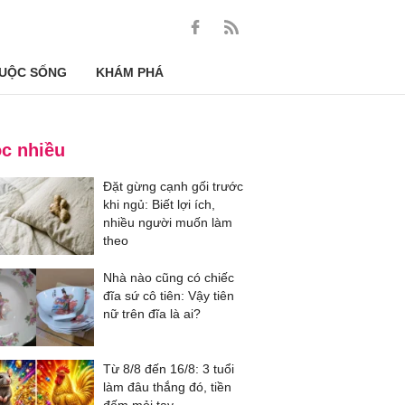
UỘC SỐNG
KHÁM PHÁ
c nhiều
Đặt gừng cạnh gối trước
khi ngủ: Biết lợi ích,
nhiều người muốn làm
theo
Nhà nào cũng có chiếc
đĩa sứ cô tiên: Vậy tiên
nữ trên đĩa là ai?
Từ 8/8 đến 16/8: 3 tuổi
làm đâu thắng đó, tiền