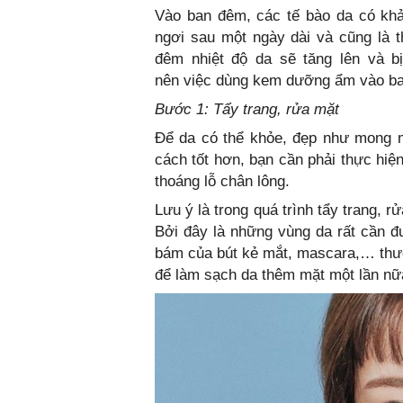
Vào ban đêm, các tế bào da có khả 
ngơi sau một ngày dài và cũng là 
đêm nhiệt độ da sẽ tăng lên và 
nên việc dùng kem dưỡng ẩm vào ban
Bước 1: Tẩy trang, rửa mặt
Để da có thể khỏe, đẹp như mong 
cách tốt hơn, bạn cần phải thực hiện
thoáng lỗ chân lông.
Lưu ý là trong quá trình tẩy trang,
Bởi đây là những vùng da rất cần đ
bám của bút kẻ mắt, mascara,… thườ
để làm sạch da thêm mặt một lần nữ