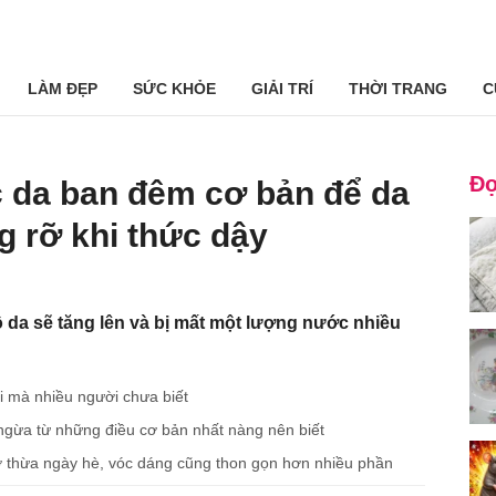
LÀM ĐẸP
SỨC KHỎE
GIẢI TRÍ
THỜI TRANG
C
Đọ
c da ban đêm cơ bản để da
g rỡ khi thức dậy
 da sẽ tăng lên và bị mất một lượng nước nhiều
i mà nhiều người chưa biết
gừa từ những điều cơ bản nhất nàng nên biết
mỡ thừa ngày hè, vóc dáng cũng thon gọn hơn nhiều phần