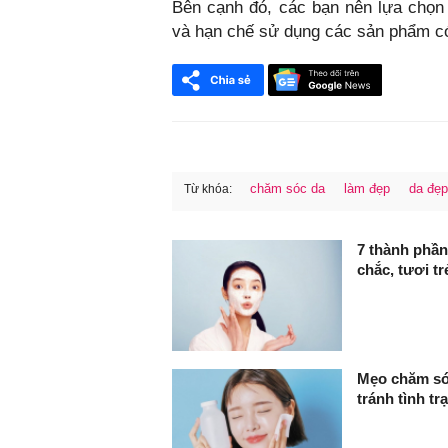
Bên cạnh đó, các bạn nên lựa chọn
và hạn chế sử dụng các sản phẩm có
chăm sóc da
làm đẹp
da đẹp
Từ khóa:
FaceBook
7 thành phần
chắc, tươi t
Mẹo chăm sóc
tránh tình t