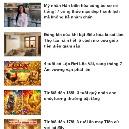
Mỹ nhân Hàn biến hóa cùng áo sơ mi
trắng: 7 công thức mặc đẹp thanh lịch
mà không hề nhàm chán
Đóng kín cửa khi bật điều hòa là sai lầm:
Thợ lâu năm tiết lộ cách mở cửa giúp
tiền điện giảm sâu
4 tuổi có Lộc Rơi Lộc Vãi, sang tháng 7
Âm vượng vận phất lên
Từ 8/8 đến 18/8: 3 tuổi quý nhân che
chở, lương thưởng bật tăng
Từ 9/8 đến 17/8, 3 tuổi ăn may Tiền cứ
vơi lại đầy