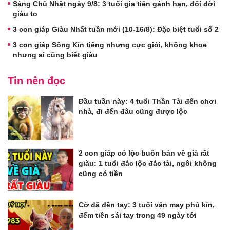
Sáng Chủ Nhật ngày 9/8: 3 tuổi gia tiên gánh hạn, đổi đời
giàu to
3 con giáp Giàu Nhất tuần mới (10-16/8): Đặc biệt tuổi số 2
3 con giáp Sống Kín tiếng nhưng cực giỏi, không khoe
nhưng ai cũng biết giàu
Tin nên đọc
Đầu tuần này: 4 tuổi Thần Tài đến chơi
nhà, đi đến đâu cũng được lộc
2 con giáp có lộc buôn bán về già rất
giàu: 1 tuổi đắc lộc đắc tài, ngồi không
cũng có tiền
Cờ đã đến tay: 3 tuổi vận may phủ kín,
đếm tiền sái tay trong 49 ngày tới