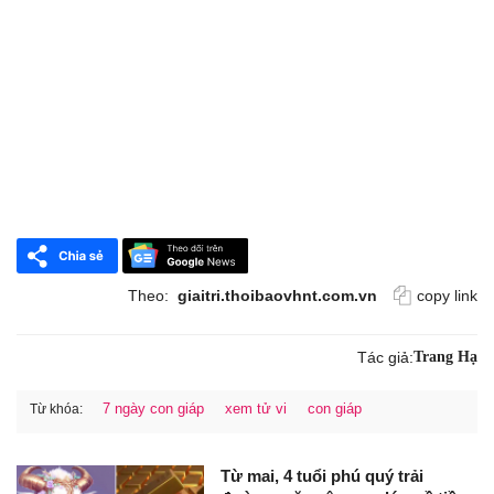
Theo:
giaitri.thoibaovhnt.com.vn
copy link
Tác giả:
Trang Hạ
7 ngày con giáp
xem tử vi
con giáp
Từ khóa:
Từ mai, 4 tuổi phú quý trải