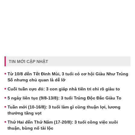
TIN MỚI CẬP NHẬT
Từ 10/8 đến Tết Đinh Mùi, 3 tuổi có cơ hội Giàu Như Trúng
Số nhưng chủ quan là dễ lỡ
Cuối tuần cực đỏ: 3 con giáp nhà tiên tri chỉ rõ giàu to
5 ngày liên tục (9/8-13/8): 3 tuổi Trúng Độc Đắc Giàu To
Tuần mới (10-16/8): 3 tuổi làm gì cũng thuận lợi, lương
thưởng tăng vọt
Thứ Hai đến Thứ Năm (17-20/8): 3 tuổi công việc xuôi
thuận, bùng nổ tài lộc