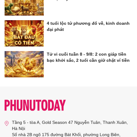
4 tuổi lộc tứ phương đổ về, kinh doanh
đại phát
Tử vi cuối tuần 8 - 9/8: 2 con giáp tiền
bạc khởi sắc, 2 tuổi cần giữ chặt ví tiền
Tầng 5 - tòa A, Gold Season 47 Nguyễn Tuân, Thanh Xuân,
Hà Nội
Số nhà 2B ngõ 175 đường Bát Khối, phường Long Biên,