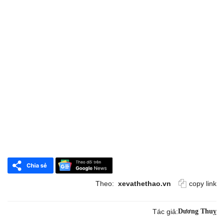
Theo:
xevathethao.vn
copy link
Tác giả:
Dương Thuỵ