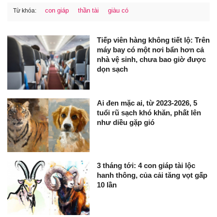
con giáp
thần tài
giàu có
Từ khóa:
Tiếp viên hàng không tiết lộ: Trên
máy bay có một nơi bẩn hơn cả
nhà vệ sinh, chưa bao giờ được
dọn sạch
Ai đen mặc ai, từ 2023-2026, 5
tuổi rũ sạch khó khăn, phất lên
như diều gặp gió
3 tháng tới: 4 con giáp tài lộc
hanh thông, của cải tăng vọt gấp
10 lần