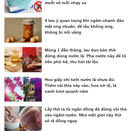
muỗi và ruồi chạy xa
4 lưu ý quan trọng khi ngâm chanh đào
mật ong chuẩn, để lâu không ủng,
không bị nổi váng
Mùng 1 đầu tháng, lau dọn bàn thờ
đừng dùng nước lã: Pha nước này để tổ
tiên phù hộ, thu hút tài lộc
Hoa giấy chỉ tưới nước lã chưa đủ:
Thêm vài thìa này vào, hoa nở rộ, lá
xanh tươi quanh năm
Lấy thịt ra từ ngăn đông đá đừng vội thả
vào ngâm nước: Nhỏ một giọt này thịt
sẽ rã đông ngay