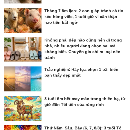
Tháng 7 âm lịch: 2 con giáp tránh cả tin
kẻo hỏng việc, 1 tuổi giữ ví cẩn thận
hao tiền bất ngờ
Không phải dép nào cũng nên đi trong
nhà, nhiều người đang chọn sai mà
không biết: Chuyên gia chỉ ra loại nên
tránh
Trắc nghiệm: Hãy lựa chọn 1 bãi biển
bạn thấy đẹp nhất
3 tuổi ôm hết may mắn trong thiên hạ, từ
giờ đến Tết tiền của rủng rỉnh
Thứ Năm, Sáu, Bảy (6, 7, 8/8): 3 tuổi Tổ