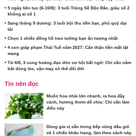
5 ngày liên tục (6-10/8): 3 tuổi Trúng Số Độc Đắc, giàu số 2
không ai số 1
Sang tháng 9 dương: 3 tuổi bội thu tiền bạc, phú quý đại
tài
Chọn 1 chiếc đồng hồ treo tường bạn ấn tượng nhất
4 con giáp phạm Thái Tuế năm 2027: Cẩn thận tiền mất tật
mang
Từ 6/8, 3 cung hoàng đạo đón cơ hội bất ngờ: Chỉ cần nắm
bắt đúng lúc, vận may có thể đổi đời
Tin nên đọc
Muốn hoa nhài lớn nhanh, ra hoa đầy
cành, hương thơm dễ chịu: Chỉ cần làm
điều này
Dùng gia vị sẵn trong bếp cùng dầu gió
và 1 chiếc khẩu trang, làm theo cách này