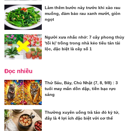
Làm thêm bước này trước khi xào rau
muống, đảm bảo rau xanh mướt, giòn
ngọt
Người xưa nhắc nhở: 7 cây phong thủy
'tối kị' trồng trong nhà kẻo tiêu tán tài
lộc, đặc biệt là cây số 1
Đọc nhiều
Thứ Sáu, Bảy, Chủ Nhật (7, 8, 9/8) : 3
tuổi may mắn dồn dập, tiền bạc rực
sáng
Thường xuyên uống trà táo đỏ kỷ tử,
đây là 4 lợi ích đặc biệt với cơ thể