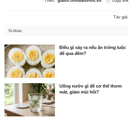
Theo:
giaitri.thoibaovhnt.vn
copy link
Tác giả:
Từ khóa:
Điều gì xảy ra nếu ăn trứng luộc
để qua đêm?
Uống nước gì để cơ thể thơm
mát, giảm mùi hôi?