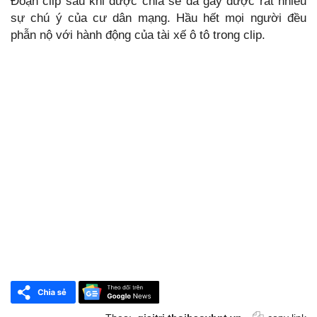
Đoạn clip sau khi được chia sẻ đã gây được rất nhiều
sự chú ý của cư dân mạng. Hầu hết mọi người đều
phẫn nộ với hành động của tài xế ô tô trong clip.