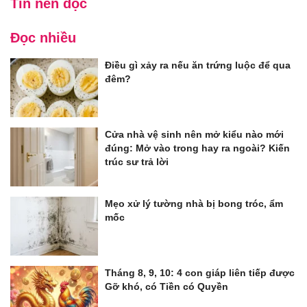
Tin nên đọc
Đọc nhiều
Điều gì xảy ra nếu ăn trứng luộc để qua
đêm?
Cửa nhà vệ sinh nên mở kiểu nào mới
đúng: Mở vào trong hay ra ngoài? Kiến
trúc sư trả lời
Mẹo xử lý tường nhà bị bong tróc, ẩm
mốc
Tháng 8, 9, 10: 4 con giáp liên tiếp được
Gỡ khó, có Tiền có Quyền