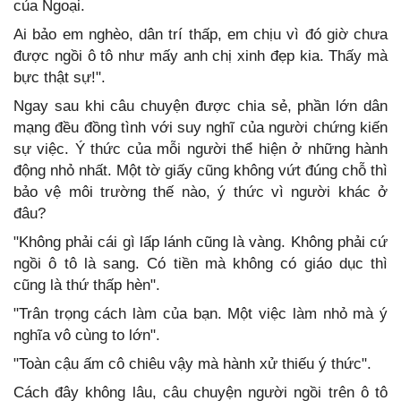
của Ngoại.
Ai bảo em nghèo, dân trí thấp, em chịu vì đó giờ chưa
được ngồi ô tô như mấy anh chị xinh đẹp kia. Thấy mà
bực thật sự!".
Ngay sau khi câu chuyện được chia sẻ, phần lớn dân
mạng đều đồng tình với suy nghĩ của người chứng kiến
sự việc. Ý thức của mỗi người thể hiện ở những hành
động nhỏ nhất. Một tờ giấy cũng không vứt đúng chỗ thì
bảo vệ môi trường thế nào, ý thức vì người khác ở
đâu?
"Không phải cái gì lấp lánh cũng là vàng. Không phải cứ
ngồi ô tô là sang. Có tiền mà không có giáo dục thì
cũng là thứ thấp hèn".
"Trân trọng cách làm của bạn. Một việc làm nhỏ mà ý
nghĩa vô cùng to lớn".
"Toàn cậu ấm cô chiêu vậy mà hành xử thiếu ý thức".
Cách đây không lâu, câu chuyện người ngồi trên ô tô