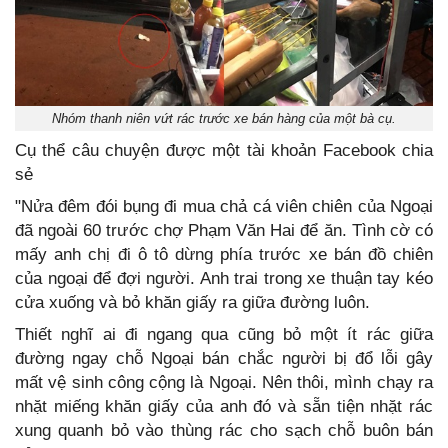
Nhóm thanh niên vứt rác trước xe bán hàng của một bà cụ.
Cụ thể câu chuyện được một tài khoản Facebook chia
sẻ
"Nửa đêm đói bụng đi mua chả cá viên chiên của Ngoại
đã ngoài 60 trước chợ Phạm Văn Hai để ăn. Tình cờ có
mấy anh chị đi ô tô dừng phía trước xe bán đồ chiên
của ngoại để đợi người. Anh trai trong xe thuận tay kéo
cửa xuống và bỏ khăn giấy ra giữa đường luôn.
Thiết nghĩ ai đi ngang qua cũng bỏ một ít rác giữa
đường ngay chỗ Ngoại bán chắc người bị đổ lỗi gây
mất vệ sinh công cộng là Ngoại. Nên thôi, mình chạy ra
nhặt miếng khăn giấy của anh đó và sẵn tiện nhặt rác
xung quanh bỏ vào thùng rác cho sạch chỗ buôn bán