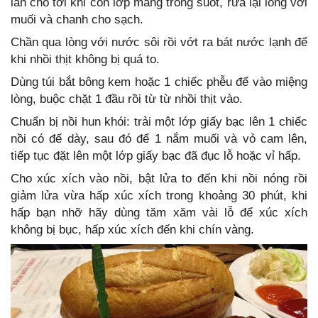
lần cho tới khi còn lớp màng trong suốt, rửa lại lòng với
muối và chanh cho sạch.
Chần qua lòng với nước sôi rồi vớt ra bát nước lạnh để
khi nhồi thịt không bị quá to.
Dùng túi bắt bông kem hoặc 1 chiếc phễu để vào miệng
lòng, buộc chặt 1 đầu rồi từ từ nhồi thịt vào.
Chuẩn bị nồi hun khói: trải một lớp giấy bạc lên 1 chiếc
nồi có đế dày, sau đó để 1 nắm muối và vỏ cam lên,
tiếp tục đặt lên một lớp giấy bạc đã đục lỗ hoặc vỉ hấp.
Cho xúc xích vào nồi, bật lửa to đến khi nồi nóng rồi
giảm lửa vừa hấp xúc xích trong khoảng 30 phút, khi
hấp bạn nhỡ hãy dùng tăm xăm vài lỗ để xúc xích
không bị bục, hấp xúc xích đến khi chín vàng.