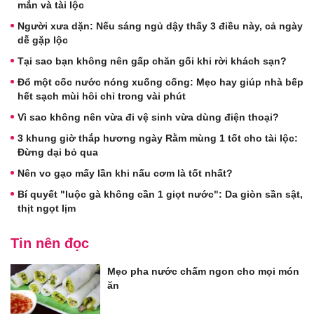
mắn và tài lộc
Người xưa dặn: Nếu sáng ngủ dậy thấy 3 điều này, cả ngày
dễ gặp lộc
Tại sao bạn không nên gấp chăn gối khi rời khách sạn?
Đổ một cốc nước nóng xuống cống: Mẹo hay giúp nhà bếp
hết sạch mùi hôi chỉ trong vài phút
Vì sao không nên vừa đi vệ sinh vừa dùng điện thoại?
3 khung giờ thắp hương ngày Rằm mùng 1 tốt cho tài lộc:
Đừng dại bỏ qua
Nên vo gạo mấy lần khi nấu cơm là tốt nhất?
Bí quyết "luộc gà không cần 1 giọt nước": Da giòn sần sật,
thịt ngọt lịm
Tin nên đọc
Mẹo pha nước chấm ngon cho mọi món
ăn