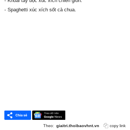
- Khoai tây bọc xúc xích chiên giòn.
- Spaghetti xúc xích sốt cà chua.
Theo:
giaitri.thoibaovhnt.vn
copy link