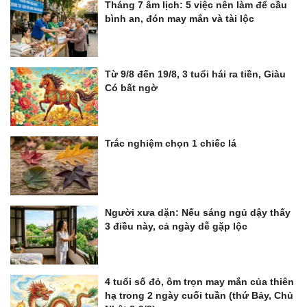
Tháng 7 âm lịch: 5 việc nên làm để cầu
bình an, đón may mắn và tài lộc
Từ 9/8 đến 19/8, 3 tuổi hái ra tiền, Giàu
Có bất ngờ
Trắc nghiệm chọn 1 chiếc lá
Người xưa dặn: Nếu sáng ngủ dậy thấy
3 điều này, cả ngày dễ gặp lộc
4 tuổi số đỏ, ôm trọn may mắn của thiên
hạ trong 2 ngày cuối tuần (thứ Bảy, Chủ