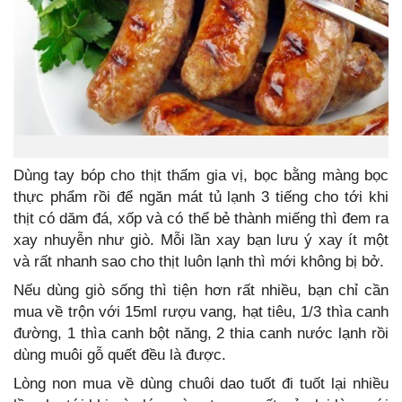
Dùng tay bóp cho thịt thấm gia vị, bọc bằng màng bọc
thực phẩm rồi để ngăn mát tủ lạnh 3 tiếng cho tới khi
thịt có dăm đá, xốp và có thể bẻ thành miếng thì đem ra
xay nhuyễn như giò. Mỗi lần xay bạn lưu ý xay ít một
và rất nhanh sao cho thịt luôn lạnh thì mới không bị bở.
Nếu dùng giò sống thì tiện hơn rất nhiều, bạn chỉ cần
mua về trộn với 15ml rượu vang, hạt tiêu, 1/3 thìa canh
đường, 1 thìa canh bột năng, 2 thia canh nước lạnh rồi
dùng muôi gỗ quết đều là được.
Lòng non mua về dùng chuôi dao tuốt đi tuốt lại nhiều