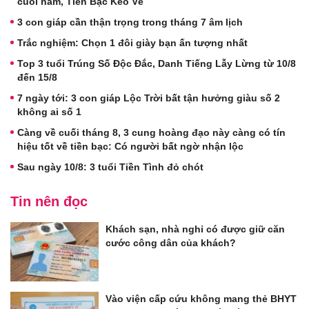
cuối năm, Tiền Bạc Kéo Về
3 con giáp cần thận trọng trong tháng 7 âm lịch
Trắc nghiệm: Chọn 1 đôi giày bạn ấn tượng nhất
Top 3 tuổi Trúng Số Độc Đắc, Danh Tiếng Lẫy Lừng từ 10/8
đến 15/8
7 ngày tới: 3 con giáp Lộc Trời bất tận hưởng giàu số 2
không ai số 1
Càng về cuối tháng 8, 3 cung hoàng đạo này càng có tín
hiệu tốt về tiền bạc: Có người bất ngờ nhận lộc
Sau ngày 10/8: 3 tuổi Tiền Tình đỏ chót
Tin nên đọc
Khách sạn, nhà nghỉ có được giữ căn
cước công dân của khách?
Vào viện cấp cứu không mang thẻ BHYT