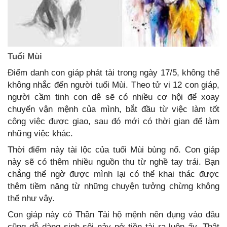
Tuổi Mùi
Điểm danh con giáp phát tài trong ngày 17/5, không thể
không nhắc đến người tuổi Mùi. Theo tử vi 12 con giáp,
người cầm tinh con dê sẽ có nhiều cơ hội để xoay
chuyển vận mệnh của mình, bắt đầu từ việc làm tốt
công việc được giao, sau đó mới có thời gian để làm
những việc khác.
Thời điểm này tài lộc của tuổi Mùi bùng nổ. Con giáp
này sẽ có thêm nhiều nguồn thu từ nghề tay trái. Bạn
chẳng thể ngờ được mình lại có thể khai thác được
thêm tiềm năng từ những chuyện tưởng chừng không
thể như vậy.
Con giáp này có Thần Tài hộ mệnh nên đụng vào đâu
cũng dễ dàng sinh sôi nảy nở tiền tài ra luôn ấy. Thật