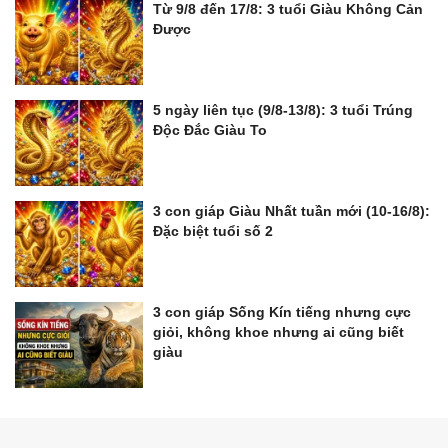
Từ 9/8 đến 17/8: 3 tuổi Giàu Không Cản
Được
5 ngày liên tục (9/8-13/8): 3 tuổi Trúng
Độc Đắc Giàu To
3 con giáp Giàu Nhất tuần mới (10-16/8):
Đặc biệt tuổi số 2
3 con giáp Sống Kín tiếng nhưng cực
giỏi, không khoe nhưng ai cũng biết
giàu