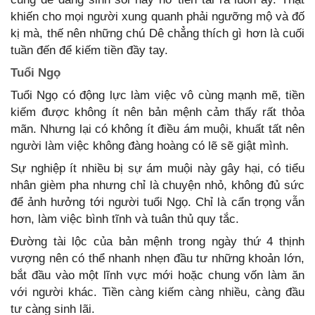
khiến cho mọi người xung quanh phải ngưỡng mộ và đố
kị mà, thế nên những chú Dê chẳng thích gì hơn là cuối
tuần đến để kiếm tiền đầy tay.
Tuổi Ngọ
Tuổi Ngọ có động lực làm việc vô cùng mạnh mẽ, tiền
kiếm được không ít nên bản mệnh cảm thấy rất thỏa
mãn. Nhưng lại có không ít điều ám muội, khuất tất nên
người làm việc không đàng hoàng có lẽ sẽ giật mình.
Sự nghiệp ít nhiều bị sự ám muội này gây hại, có tiểu
nhân gièm pha nhưng chỉ là chuyện nhỏ, không đủ sức
để ảnh hưởng tới người tuổi Ngọ. Chỉ là cẩn trọng vẫn
hơn, làm việc bình tĩnh và tuân thủ quy tắc.
Đường tài lộc của bản mệnh trong ngày thứ 4 thịnh
vượng nên có thể nhanh nhẹn đầu tư những khoản lớn,
bắt đầu vào một lĩnh vực mới hoặc chung vốn làm ăn
với người khác. Tiền càng kiếm càng nhiều, càng đầu
tư càng sinh lãi.